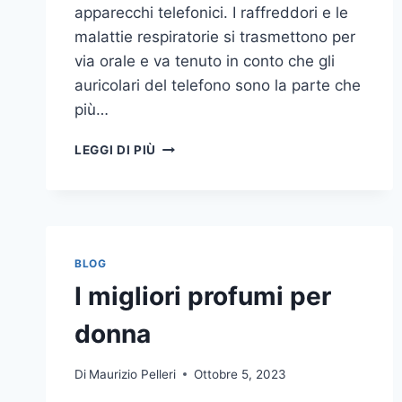
apparecchi telefonici. I raffreddori e le
malattie respiratorie si trasmettono per
via orale e va tenuto in conto che gli
auricolari del telefono sono la parte che
più…
UN
LEGGI DI PIÙ
INASPETTATO
COVO
DI
GERMI
E
BATTERI:
BLOG
PULIZIA
I migliori profumi per
DELLE
APPARECCHIATURE
donna
DA
UFFICIO
Di
Maurizio Pelleri
Ottobre 5, 2023