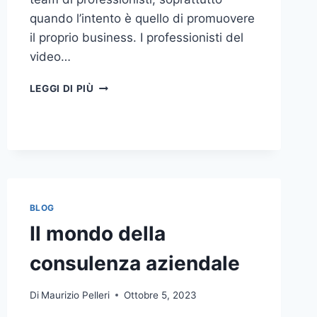
quando l’intento è quello di promuovere
il proprio business. I professionisti del
video…
A
LEGGI DI PIÙ
CHI
DOVRESTI
AFFIDARE
LA
PRODUZIONE
DI
UN
VIDEO
BLOG
AZIENDALE?
Il mondo della
consulenza aziendale
Di
Maurizio Pelleri
Ottobre 5, 2023