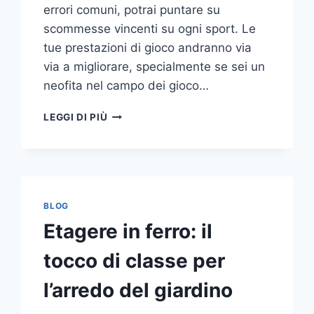
errori comuni, potrai puntare su
scommesse vincenti su ogni sport. Le
tue prestazioni di gioco andranno via
via a migliorare, specialmente se sei un
neofita nel campo dei gioco…
GLI
LEGGI DI PIÙ
ERRORI
PIÙ
COMUNI
DA
NON
COMPIERE
BLOG
NELLE
Etagere in ferro: il
SCOMMESSE
SPORTIVE
tocco di classe per
ONLINE
l’arredo del giardino