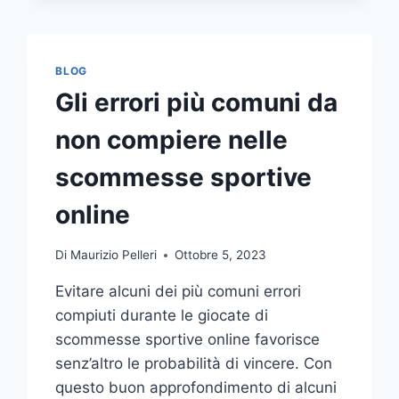
COMUNICAZIONE
INTEGRATA
DELLA
TUA
BLOG
AZIENDA
Gli errori più comuni da
A
UNA
non compiere nelle
TIPOGRAFIA
ONLINE?
scommesse sportive
ECCO
COME
online
SCEGLIERE
Di
Maurizio Pelleri
Ottobre 5, 2023
Evitare alcuni dei più comuni errori
compiuti durante le giocate di
scommesse sportive online favorisce
senz’altro le probabilità di vincere. Con
questo buon approfondimento di alcuni