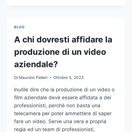
PIÙ
COMUNI
DA
NON
BLOG
COMPIERE
NELLE
A chi dovresti affidare la
SCOMMESSE
SPORTIVE
produzione di un video
ONLINE
aziendale?
Di
Maurizio Pelleri
Ottobre 5, 2023
Inutile dire che la produzione di un video o
film aziendale deve essere affidata a dei
professionisti, perchè non basta una
telecamera per poter ammettere di saper
fare un video. Serve una vera e propria
regia ed un team di professionisti,