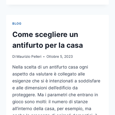
LA
COMUNICAZIONE
INTEGRATA
DELLA
BLOG
TUA
AZIENDA
Come scegliere un
A
UNA
antifurto per la casa
TIPOGRAFIA
ONLINE?
Di
Maurizio Pelleri
Ottobre 5, 2023
ECCO
COME
Nella scelta di un antifurto casa ogni
SCEGLIERE
aspetto da valutare è collegato alle
esigenze che si è intenzionati a soddisfare
e alle dimensioni dell’edificio da
proteggere. Ma i parametri che entrano in
gioco sono molti: il numero di stanze
all’interno della casa, per esempio, ma