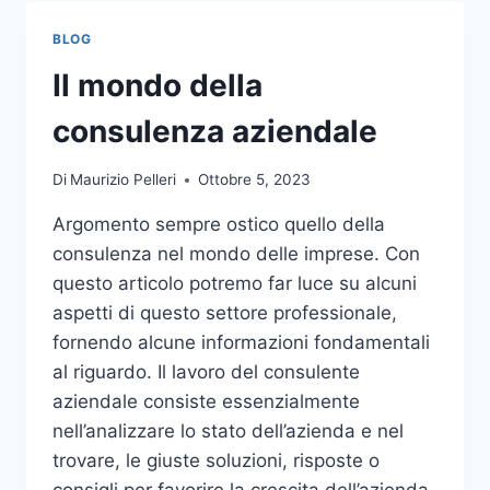
TOCCO
DI
BLOG
CLASSE
PER
Il mondo della
L’ARREDO
DEL
consulenza aziendale
GIARDINO
Di
Maurizio Pelleri
Ottobre 5, 2023
Argomento sempre ostico quello della
consulenza nel mondo delle imprese. Con
questo articolo potremo far luce su alcuni
aspetti di questo settore professionale,
fornendo alcune informazioni fondamentali
al riguardo. Il lavoro del consulente
aziendale consiste essenzialmente
nell’analizzare lo stato dell’azienda e nel
trovare, le giuste soluzioni, risposte o