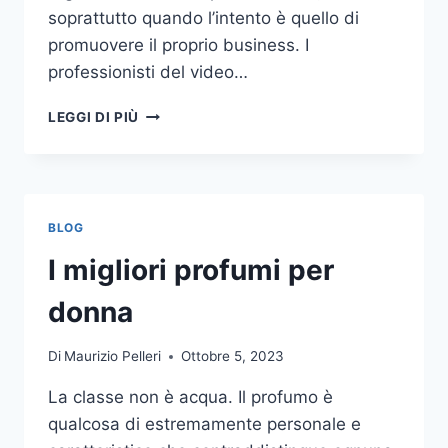
soprattutto quando l’intento è quello di
promuovere il proprio business. I
professionisti del video…
A
LEGGI DI PIÙ
CHI
DOVRESTI
AFFIDARE
LA
PRODUZIONE
BLOG
DI
UN
I migliori profumi per
VIDEO
AZIENDALE?
donna
Di
Maurizio Pelleri
Ottobre 5, 2023
La classe non è acqua. Il profumo è
qualcosa di estremamente personale e