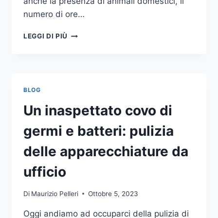
anche la presenza di animali domestici, il
numero di ore…
COME
LEGGI DI PIÙ
SCEGLIERE
UN
ANTIFURTO
PER
LA
BLOG
CASA
Un inaspettato covo di
germi e batteri: pulizia
delle apparecchiature da
ufficio
Di
Maurizio Pelleri
Ottobre 5, 2023
Oggi andiamo ad occuparci della pulizia di