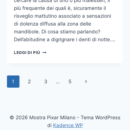
cercare la causa di uno o più malesseri, il
più frequente dei quali è, sicuramente il
risveglio mattutino associato a sensazioni
di dolenza diffusa alla zona delle
mandibole. Di cosa stiamo parlando?
Dell’abitudine a digrignare i denti di notte….
COME
LEGGI DI PIÙ
SMETTERE
UNA
VOLTA
PER
Navigazione
Pagina
1
2
3
…
5
TUTTE
DI
pagina
successiva
DIGRIGNARE
I
DENTI
DI
© 2026 Mostra Pixar Milano - Tema WordPress
NOTTE
di
Kadence WP