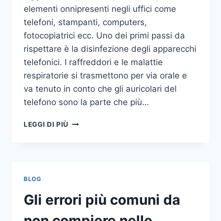
elementi onnipresenti negli uffici come
telefoni, stampanti, computers,
fotocopiatrici ecc. Uno dei primi passi da
rispettare è la disinfezione degli apparecchi
telefonici. I raffreddori e le malattie
respiratorie si trasmettono per via orale e
va tenuto in conto che gli auricolari del
telefono sono la parte che più…
UN
LEGGI DI PIÙ
INASPETTATO
COVO
DI
GERMI
E
BLOG
BATTERI:
PULIZIA
Gli errori più comuni da
DELLE
APPARECCHIATURE
non compiere nelle