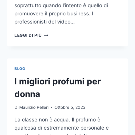
soprattutto quando l’intento è quello di
promuovere il proprio business. I
professionisti del video…
A
LEGGI DI PIÙ
CHI
DOVRESTI
AFFIDARE
LA
PRODUZIONE
BLOG
DI
UN
I migliori profumi per
VIDEO
AZIENDALE?
donna
Di
Maurizio Pelleri
Ottobre 5, 2023
La classe non è acqua. Il profumo è
qualcosa di estremamente personale e