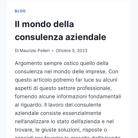
TOCCO
DI
BLOG
CLASSE
PER
Il mondo della
L’ARREDO
DEL
consulenza aziendale
GIARDINO
Di
Maurizio Pelleri
Ottobre 5, 2023
Argomento sempre ostico quello della
consulenza nel mondo delle imprese. Con
questo articolo potremo far luce su alcuni
aspetti di questo settore professionale,
fornendo alcune informazioni fondamentali
al riguardo. Il lavoro del consulente
aziendale consiste essenzialmente
nell’analizzare lo stato dell’azienda e nel
trovare, le giuste soluzioni, risposte o