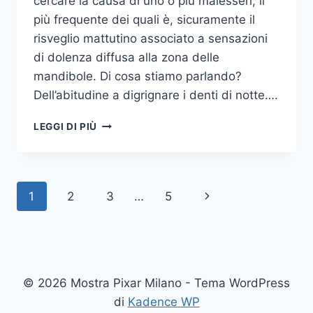
cercare la causa di uno o più malesseri, il
più frequente dei quali è, sicuramente il
risveglio mattutino associato a sensazioni
di dolenza diffusa alla zona delle
mandibole. Di cosa stiamo parlando?
Dell’abitudine a digrignare i denti di notte….
COME
LEGGI DI PIÙ
SMETTERE
UNA
VOLTA
PER
Navigazione
Pagina
1
2
3
…
5
TUTTE
DI
pagina
successiva
DIGRIGNARE
I
DENTI
DI
© 2026 Mostra Pixar Milano - Tema WordPress
NOTTE
di
Kadence WP