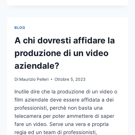
PIÙ
COMUNI
DA
NON
BLOG
COMPIERE
NELLE
A chi dovresti affidare la
SCOMMESSE
SPORTIVE
produzione di un video
ONLINE
aziendale?
Di
Maurizio Pelleri
Ottobre 5, 2023
Inutile dire che la produzione di un video o
film aziendale deve essere affidata a dei
professionisti, perchè non basta una
telecamera per poter ammettere di saper
fare un video. Serve una vera e propria
regia ed un team di professionisti,