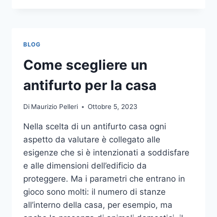
LA
COMUNICAZIONE
INTEGRATA
DELLA
BLOG
TUA
AZIENDA
Come scegliere un
A
UNA
antifurto per la casa
TIPOGRAFIA
ONLINE?
Di
Maurizio Pelleri
Ottobre 5, 2023
ECCO
COME
Nella scelta di un antifurto casa ogni
SCEGLIERE
aspetto da valutare è collegato alle
esigenze che si è intenzionati a soddisfare
e alle dimensioni dell’edificio da
proteggere. Ma i parametri che entrano in
gioco sono molti: il numero di stanze
all’interno della casa, per esempio, ma