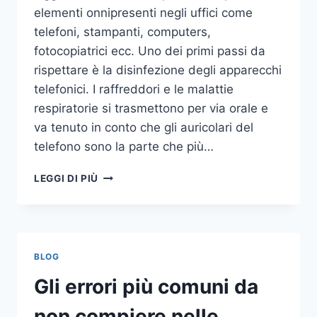
elementi onnipresenti negli uffici come
telefoni, stampanti, computers,
fotocopiatrici ecc. Uno dei primi passi da
rispettare è la disinfezione degli apparecchi
telefonici. I raffreddori e le malattie
respiratorie si trasmettono per via orale e
va tenuto in conto che gli auricolari del
telefono sono la parte che più…
UN
LEGGI DI PIÙ
INASPETTATO
COVO
DI
GERMI
E
BLOG
BATTERI:
PULIZIA
Gli errori più comuni da
DELLE
APPARECCHIATURE
non compiere nelle