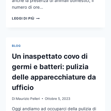
anche la presenza di animali domestici, il
numero di ore…
COME
LEGGI DI PIÙ
SCEGLIERE
UN
ANTIFURTO
PER
LA
BLOG
CASA
Un inaspettato covo di
germi e batteri: pulizia
delle apparecchiature da
ufficio
Di
Maurizio Pelleri
Ottobre 5, 2023
Oggi andiamo ad occuparci della pulizia di