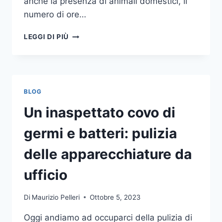
anche la presenza di animali domestici, il
numero di ore…
COME
LEGGI DI PIÙ
SCEGLIERE
UN
ANTIFURTO
PER
LA
BLOG
CASA
Un inaspettato covo di
germi e batteri: pulizia
delle apparecchiature da
ufficio
Di
Maurizio Pelleri
Ottobre 5, 2023
Oggi andiamo ad occuparci della pulizia di