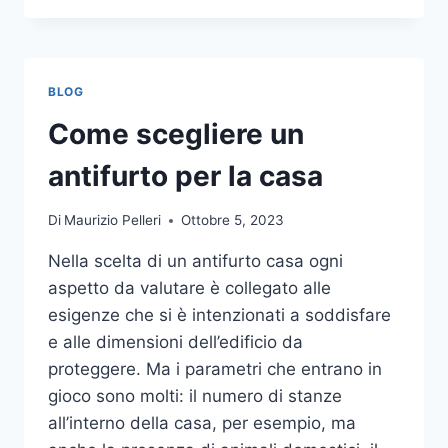
LA
COMUNICAZIONE
INTEGRATA
DELLA
BLOG
TUA
AZIENDA
Come scegliere un
A
UNA
antifurto per la casa
TIPOGRAFIA
ONLINE?
Di
Maurizio Pelleri
Ottobre 5, 2023
ECCO
COME
Nella scelta di un antifurto casa ogni
SCEGLIERE
aspetto da valutare è collegato alle
esigenze che si è intenzionati a soddisfare
e alle dimensioni dell’edificio da
proteggere. Ma i parametri che entrano in
gioco sono molti: il numero di stanze
all’interno della casa, per esempio, ma