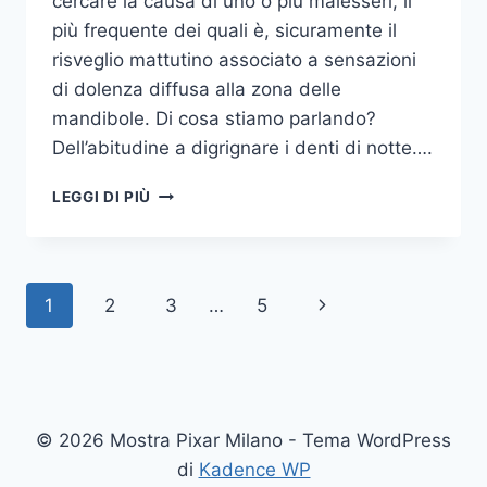
cercare la causa di uno o più malesseri, il
più frequente dei quali è, sicuramente il
risveglio mattutino associato a sensazioni
di dolenza diffusa alla zona delle
mandibole. Di cosa stiamo parlando?
Dell’abitudine a digrignare i denti di notte….
COME
LEGGI DI PIÙ
SMETTERE
UNA
VOLTA
PER
Navigazione
Pagina
1
2
3
…
5
TUTTE
DI
pagina
successiva
DIGRIGNARE
I
DENTI
DI
© 2026 Mostra Pixar Milano - Tema WordPress
NOTTE
di
Kadence WP