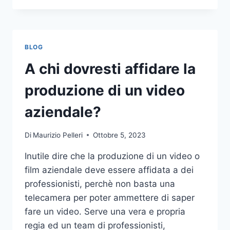
PIÙ
COMUNI
DA
NON
BLOG
COMPIERE
NELLE
A chi dovresti affidare la
SCOMMESSE
SPORTIVE
produzione di un video
ONLINE
aziendale?
Di
Maurizio Pelleri
Ottobre 5, 2023
Inutile dire che la produzione di un video o
film aziendale deve essere affidata a dei
professionisti, perchè non basta una
telecamera per poter ammettere di saper
fare un video. Serve una vera e propria
regia ed un team di professionisti,