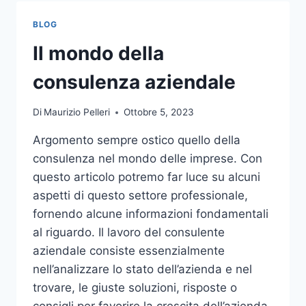
TOCCO
DI
BLOG
CLASSE
PER
Il mondo della
L’ARREDO
DEL
consulenza aziendale
GIARDINO
Di
Maurizio Pelleri
Ottobre 5, 2023
Argomento sempre ostico quello della
consulenza nel mondo delle imprese. Con
questo articolo potremo far luce su alcuni
aspetti di questo settore professionale,
fornendo alcune informazioni fondamentali
al riguardo. Il lavoro del consulente
aziendale consiste essenzialmente
nell’analizzare lo stato dell’azienda e nel
trovare, le giuste soluzioni, risposte o