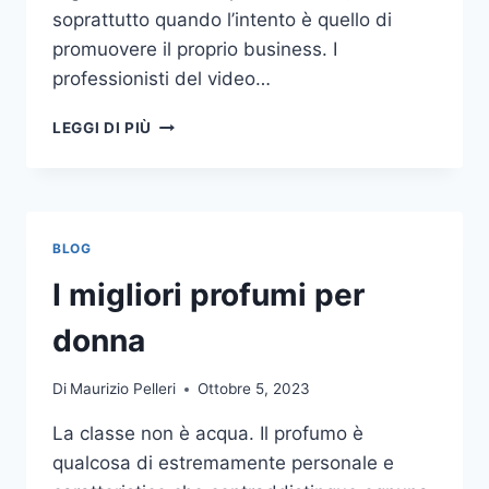
soprattutto quando l’intento è quello di
promuovere il proprio business. I
professionisti del video…
A
LEGGI DI PIÙ
CHI
DOVRESTI
AFFIDARE
LA
PRODUZIONE
BLOG
DI
UN
I migliori profumi per
VIDEO
AZIENDALE?
donna
Di
Maurizio Pelleri
Ottobre 5, 2023
La classe non è acqua. Il profumo è
qualcosa di estremamente personale e