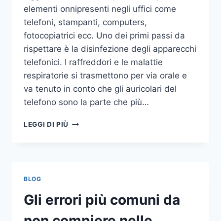
elementi onnipresenti negli uffici come
telefoni, stampanti, computers,
fotocopiatrici ecc. Uno dei primi passi da
rispettare è la disinfezione degli apparecchi
telefonici. I raffreddori e le malattie
respiratorie si trasmettono per via orale e
va tenuto in conto che gli auricolari del
telefono sono la parte che più…
UN
LEGGI DI PIÙ
INASPETTATO
COVO
DI
GERMI
E
BLOG
BATTERI:
PULIZIA
Gli errori più comuni da
DELLE
APPARECCHIATURE
non compiere nelle