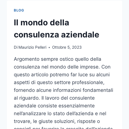
TOCCO
DI
BLOG
CLASSE
PER
Il mondo della
L’ARREDO
DEL
consulenza aziendale
GIARDINO
Di
Maurizio Pelleri
Ottobre 5, 2023
Argomento sempre ostico quello della
consulenza nel mondo delle imprese. Con
questo articolo potremo far luce su alcuni
aspetti di questo settore professionale,
fornendo alcune informazioni fondamentali
al riguardo. Il lavoro del consulente
aziendale consiste essenzialmente
nell’analizzare lo stato dell’azienda e nel
trovare, le giuste soluzioni, risposte o