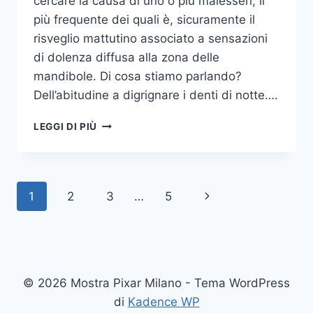
cercare la causa di uno o più malesseri, il
più frequente dei quali è, sicuramente il
risveglio mattutino associato a sensazioni
di dolenza diffusa alla zona delle
mandibole. Di cosa stiamo parlando?
Dell’abitudine a digrignare i denti di notte….
COME
LEGGI DI PIÙ
SMETTERE
UNA
VOLTA
PER
Navigazione
Pagina
1
2
3
…
5
TUTTE
DI
pagina
successiva
DIGRIGNARE
I
DENTI
DI
© 2026 Mostra Pixar Milano - Tema WordPress
NOTTE
di
Kadence WP