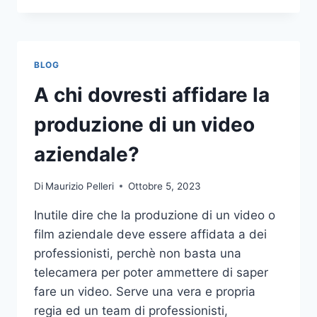
PIÙ
COMUNI
DA
NON
BLOG
COMPIERE
NELLE
A chi dovresti affidare la
SCOMMESSE
SPORTIVE
produzione di un video
ONLINE
aziendale?
Di
Maurizio Pelleri
Ottobre 5, 2023
Inutile dire che la produzione di un video o
film aziendale deve essere affidata a dei
professionisti, perchè non basta una
telecamera per poter ammettere di saper
fare un video. Serve una vera e propria
regia ed un team di professionisti,