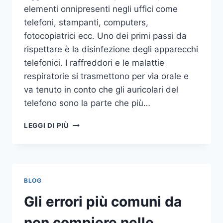
elementi onnipresenti negli uffici come
telefoni, stampanti, computers,
fotocopiatrici ecc. Uno dei primi passi da
rispettare è la disinfezione degli apparecchi
telefonici. I raffreddori e le malattie
respiratorie si trasmettono per via orale e
va tenuto in conto che gli auricolari del
telefono sono la parte che più…
UN
LEGGI DI PIÙ
INASPETTATO
COVO
DI
GERMI
E
BLOG
BATTERI:
PULIZIA
Gli errori più comuni da
DELLE
APPARECCHIATURE
non compiere nelle