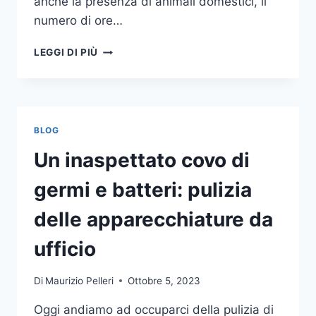
anche la presenza di animali domestici, il
numero di ore…
COME
LEGGI DI PIÙ
SCEGLIERE
UN
ANTIFURTO
PER
LA
BLOG
CASA
Un inaspettato covo di
germi e batteri: pulizia
delle apparecchiature da
ufficio
Di
Maurizio Pelleri
Ottobre 5, 2023
Oggi andiamo ad occuparci della pulizia di