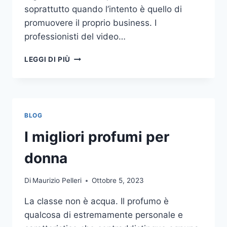
soprattutto quando l’intento è quello di
promuovere il proprio business. I
professionisti del video…
A
LEGGI DI PIÙ
CHI
DOVRESTI
AFFIDARE
LA
PRODUZIONE
BLOG
DI
UN
I migliori profumi per
VIDEO
AZIENDALE?
donna
Di
Maurizio Pelleri
Ottobre 5, 2023
La classe non è acqua. Il profumo è
qualcosa di estremamente personale e