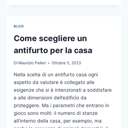
LA
COMUNICAZIONE
INTEGRATA
DELLA
BLOG
TUA
AZIENDA
Come scegliere un
A
UNA
antifurto per la casa
TIPOGRAFIA
ONLINE?
Di
Maurizio Pelleri
Ottobre 5, 2023
ECCO
COME
Nella scelta di un antifurto casa ogni
SCEGLIERE
aspetto da valutare è collegato alle
esigenze che si è intenzionati a soddisfare
e alle dimensioni dell’edificio da
proteggere. Ma i parametri che entrano in
gioco sono molti: il numero di stanze
all’interno della casa, per esempio, ma