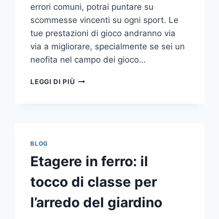
errori comuni, potrai puntare su
scommesse vincenti su ogni sport. Le
tue prestazioni di gioco andranno via
via a migliorare, specialmente se sei un
neofita nel campo dei gioco…
GLI
LEGGI DI PIÙ
ERRORI
PIÙ
COMUNI
DA
NON
COMPIERE
BLOG
NELLE
Etagere in ferro: il
SCOMMESSE
SPORTIVE
tocco di classe per
ONLINE
l’arredo del giardino