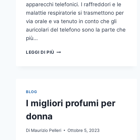
apparecchi telefonici. I raffreddori e le
malattie respiratorie si trasmettono per
via orale e va tenuto in conto che gli
auricolari del telefono sono la parte che
più…
UN
LEGGI DI PIÙ
INASPETTATO
COVO
DI
GERMI
E
BATTERI:
BLOG
PULIZIA
I migliori profumi per
DELLE
APPARECCHIATURE
donna
DA
UFFICIO
Di
Maurizio Pelleri
Ottobre 5, 2023