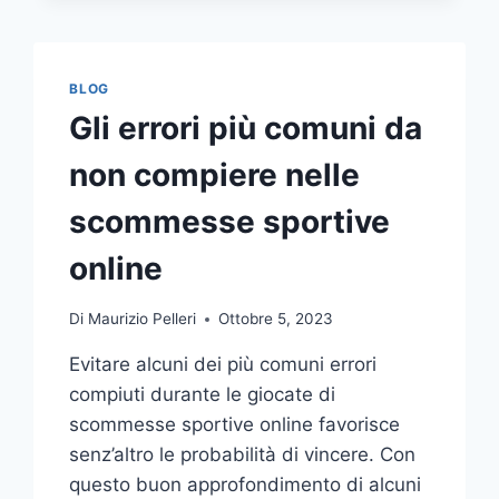
COMUNICAZIONE
INTEGRATA
DELLA
TUA
BLOG
AZIENDA
Gli errori più comuni da
A
UNA
non compiere nelle
TIPOGRAFIA
ONLINE?
scommesse sportive
ECCO
COME
online
SCEGLIERE
Di
Maurizio Pelleri
Ottobre 5, 2023
Evitare alcuni dei più comuni errori
compiuti durante le giocate di
scommesse sportive online favorisce
senz’altro le probabilità di vincere. Con
questo buon approfondimento di alcuni