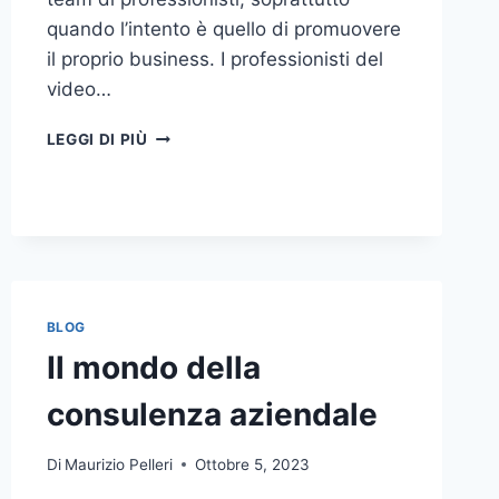
quando l’intento è quello di promuovere
il proprio business. I professionisti del
video…
A
LEGGI DI PIÙ
CHI
DOVRESTI
AFFIDARE
LA
PRODUZIONE
DI
UN
VIDEO
BLOG
AZIENDALE?
Il mondo della
consulenza aziendale
Di
Maurizio Pelleri
Ottobre 5, 2023