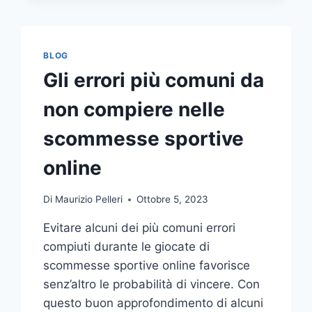
COMUNICAZIONE
INTEGRATA
DELLA
TUA
BLOG
AZIENDA
Gli errori più comuni da
A
UNA
non compiere nelle
TIPOGRAFIA
ONLINE?
scommesse sportive
ECCO
COME
online
SCEGLIERE
Di
Maurizio Pelleri
Ottobre 5, 2023
Evitare alcuni dei più comuni errori
compiuti durante le giocate di
scommesse sportive online favorisce
senz’altro le probabilità di vincere. Con
questo buon approfondimento di alcuni