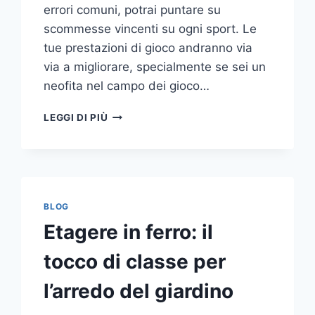
errori comuni, potrai puntare su
scommesse vincenti su ogni sport. Le
tue prestazioni di gioco andranno via
via a migliorare, specialmente se sei un
neofita nel campo dei gioco…
GLI
LEGGI DI PIÙ
ERRORI
PIÙ
COMUNI
DA
NON
COMPIERE
BLOG
NELLE
Etagere in ferro: il
SCOMMESSE
SPORTIVE
tocco di classe per
ONLINE
l’arredo del giardino