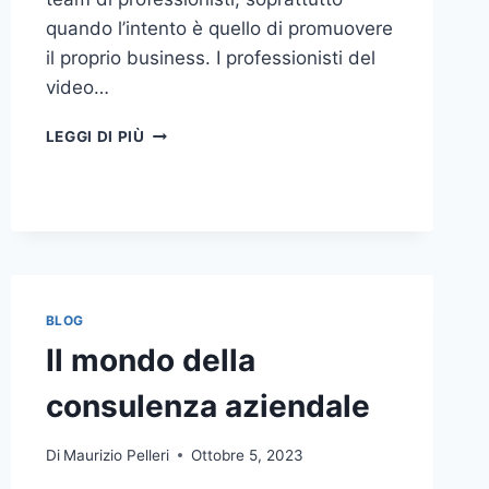
quando l’intento è quello di promuovere
il proprio business. I professionisti del
video…
A
LEGGI DI PIÙ
CHI
DOVRESTI
AFFIDARE
LA
PRODUZIONE
DI
UN
VIDEO
BLOG
AZIENDALE?
Il mondo della
consulenza aziendale
Di
Maurizio Pelleri
Ottobre 5, 2023