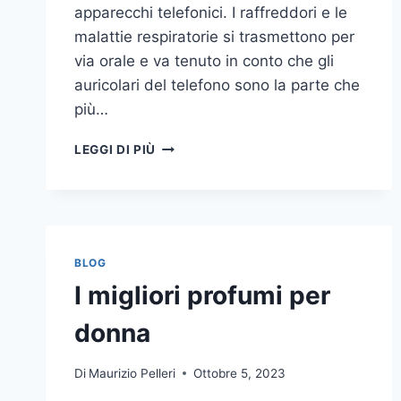
apparecchi telefonici. I raffreddori e le
malattie respiratorie si trasmettono per
via orale e va tenuto in conto che gli
auricolari del telefono sono la parte che
più…
UN
LEGGI DI PIÙ
INASPETTATO
COVO
DI
GERMI
E
BATTERI:
BLOG
PULIZIA
I migliori profumi per
DELLE
APPARECCHIATURE
donna
DA
UFFICIO
Di
Maurizio Pelleri
Ottobre 5, 2023