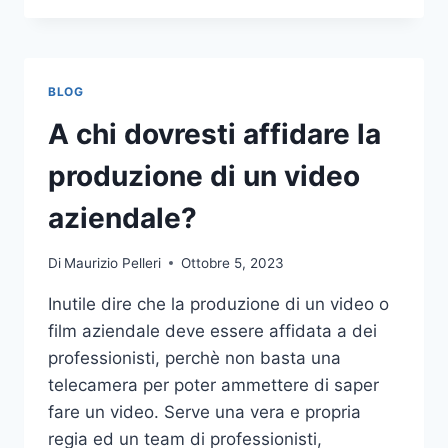
PIÙ
COMUNI
DA
NON
BLOG
COMPIERE
NELLE
A chi dovresti affidare la
SCOMMESSE
SPORTIVE
produzione di un video
ONLINE
aziendale?
Di
Maurizio Pelleri
Ottobre 5, 2023
Inutile dire che la produzione di un video o
film aziendale deve essere affidata a dei
professionisti, perchè non basta una
telecamera per poter ammettere di saper
fare un video. Serve una vera e propria
regia ed un team di professionisti,