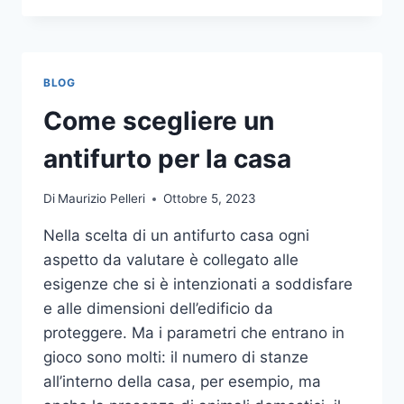
LA
COMUNICAZIONE
INTEGRATA
DELLA
BLOG
TUA
AZIENDA
Come scegliere un
A
UNA
antifurto per la casa
TIPOGRAFIA
ONLINE?
Di
Maurizio Pelleri
Ottobre 5, 2023
ECCO
COME
Nella scelta di un antifurto casa ogni
SCEGLIERE
aspetto da valutare è collegato alle
esigenze che si è intenzionati a soddisfare
e alle dimensioni dell’edificio da
proteggere. Ma i parametri che entrano in
gioco sono molti: il numero di stanze
all’interno della casa, per esempio, ma