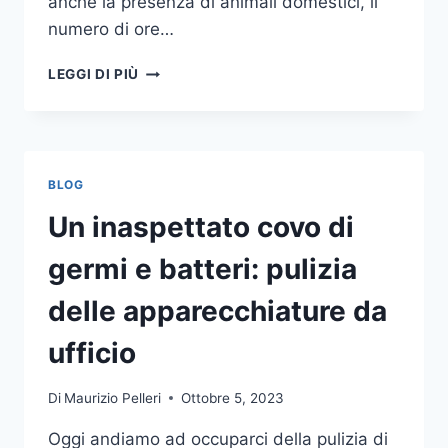
anche la presenza di animali domestici, il
numero di ore…
COME
LEGGI DI PIÙ
SCEGLIERE
UN
ANTIFURTO
PER
LA
BLOG
CASA
Un inaspettato covo di
germi e batteri: pulizia
delle apparecchiature da
ufficio
Di
Maurizio Pelleri
Ottobre 5, 2023
Oggi andiamo ad occuparci della pulizia di