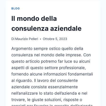
TOCCO
DI
BLOG
CLASSE
PER
Il mondo della
L’ARREDO
DEL
consulenza aziendale
GIARDINO
Di
Maurizio Pelleri
Ottobre 5, 2023
Argomento sempre ostico quello della
consulenza nel mondo delle imprese. Con
questo articolo potremo far luce su alcuni
aspetti di questo settore professionale,
fornendo alcune informazioni fondamentali
al riguardo. Il lavoro del consulente
aziendale consiste essenzialmente
nell’analizzare lo stato dell’azienda e nel
trovare, le giuste soluzioni, risposte o