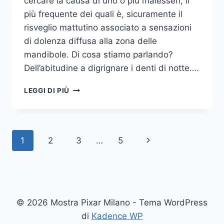
cercare la causa di uno o più malesseri, il
più frequente dei quali è, sicuramente il
risveglio mattutino associato a sensazioni
di dolenza diffusa alla zona delle
mandibole. Di cosa stiamo parlando?
Dell’abitudine a digrignare i denti di notte….
COME
LEGGI DI PIÙ
SMETTERE
UNA
VOLTA
PER
Navigazione
Pagina
1
2
3
…
5
TUTTE
DI
pagina
successiva
DIGRIGNARE
I
DENTI
DI
© 2026 Mostra Pixar Milano - Tema WordPress
NOTTE
di
Kadence WP