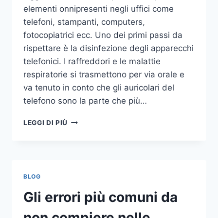
elementi onnipresenti negli uffici come
telefoni, stampanti, computers,
fotocopiatrici ecc. Uno dei primi passi da
rispettare è la disinfezione degli apparecchi
telefonici. I raffreddori e le malattie
respiratorie si trasmettono per via orale e
va tenuto in conto che gli auricolari del
telefono sono la parte che più…
UN
LEGGI DI PIÙ
INASPETTATO
COVO
DI
GERMI
E
BLOG
BATTERI:
PULIZIA
Gli errori più comuni da
DELLE
APPARECCHIATURE
non compiere nelle