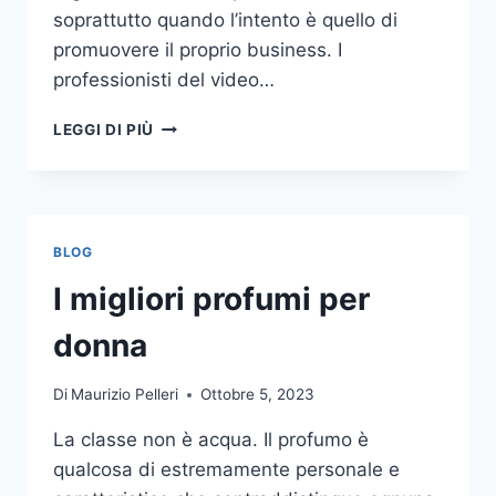
soprattutto quando l’intento è quello di
promuovere il proprio business. I
professionisti del video…
A
LEGGI DI PIÙ
CHI
DOVRESTI
AFFIDARE
LA
PRODUZIONE
BLOG
DI
UN
I migliori profumi per
VIDEO
AZIENDALE?
donna
Di
Maurizio Pelleri
Ottobre 5, 2023
La classe non è acqua. Il profumo è
qualcosa di estremamente personale e