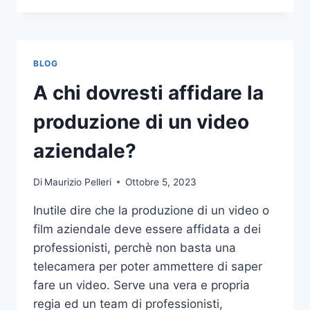
PIÙ
COMUNI
DA
NON
BLOG
COMPIERE
NELLE
A chi dovresti affidare la
SCOMMESSE
SPORTIVE
produzione di un video
ONLINE
aziendale?
Di
Maurizio Pelleri
Ottobre 5, 2023
Inutile dire che la produzione di un video o
film aziendale deve essere affidata a dei
professionisti, perchè non basta una
telecamera per poter ammettere di saper
fare un video. Serve una vera e propria
regia ed un team di professionisti,