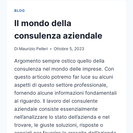
TOCCO
DI
BLOG
CLASSE
PER
Il mondo della
L’ARREDO
DEL
consulenza aziendale
GIARDINO
Di
Maurizio Pelleri
Ottobre 5, 2023
Argomento sempre ostico quello della
consulenza nel mondo delle imprese. Con
questo articolo potremo far luce su alcuni
aspetti di questo settore professionale,
fornendo alcune informazioni fondamentali
al riguardo. Il lavoro del consulente
aziendale consiste essenzialmente
nell’analizzare lo stato dell’azienda e nel
trovare, le giuste soluzioni, risposte o