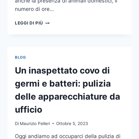
anche la presenza di animali domestici, il
numero di ore…
COME
LEGGI DI PIÙ
SCEGLIERE
UN
ANTIFURTO
PER
LA
BLOG
CASA
Un inaspettato covo di
germi e batteri: pulizia
delle apparecchiature da
ufficio
Di
Maurizio Pelleri
Ottobre 5, 2023
Oggi andiamo ad occuparci della pulizia di