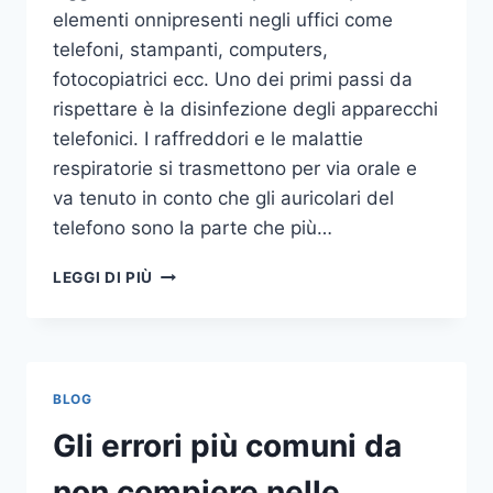
elementi onnipresenti negli uffici come
telefoni, stampanti, computers,
fotocopiatrici ecc. Uno dei primi passi da
rispettare è la disinfezione degli apparecchi
telefonici. I raffreddori e le malattie
respiratorie si trasmettono per via orale e
va tenuto in conto che gli auricolari del
telefono sono la parte che più…
UN
LEGGI DI PIÙ
INASPETTATO
COVO
DI
GERMI
E
BLOG
BATTERI:
PULIZIA
Gli errori più comuni da
DELLE
APPARECCHIATURE
non compiere nelle