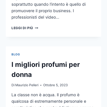
soprattutto quando l’intento è quello di
promuovere il proprio business. I
professionisti del video…
A
LEGGI DI PIÙ
CHI
DOVRESTI
AFFIDARE
LA
PRODUZIONE
BLOG
DI
UN
I migliori profumi per
VIDEO
AZIENDALE?
donna
Di
Maurizio Pelleri
Ottobre 5, 2023
La classe non è acqua. Il profumo è
qualcosa di estremamente personale e