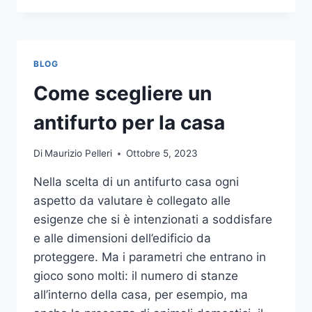
LA
COMUNICAZIONE
INTEGRATA
DELLA
BLOG
TUA
AZIENDA
Come scegliere un
A
UNA
antifurto per la casa
TIPOGRAFIA
ONLINE?
Di
Maurizio Pelleri
Ottobre 5, 2023
ECCO
COME
Nella scelta di un antifurto casa ogni
SCEGLIERE
aspetto da valutare è collegato alle
esigenze che si è intenzionati a soddisfare
e alle dimensioni dell’edificio da
proteggere. Ma i parametri che entrano in
gioco sono molti: il numero di stanze
all’interno della casa, per esempio, ma