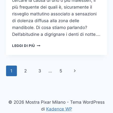
cercare la causa di uno o più malesseri, il
più frequente dei quali è, sicuramente il
risveglio mattutino associato a sensazioni
di dolenza diffusa alla zona delle
mandibole. Di cosa stiamo parlando?
Dell’abitudine a digrignare i denti di notte….
COME
LEGGI DI PIÙ
SMETTERE
UNA
VOLTA
PER
Navigazione
Pagina
1
2
3
…
5
TUTTE
DI
pagina
successiva
DIGRIGNARE
I
DENTI
DI
© 2026 Mostra Pixar Milano - Tema WordPress
NOTTE
di
Kadence WP