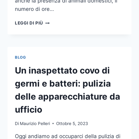
anche la presenza di animali domestici, il
numero di ore…
COME
LEGGI DI PIÙ
SCEGLIERE
UN
ANTIFURTO
PER
LA
BLOG
CASA
Un inaspettato covo di
germi e batteri: pulizia
delle apparecchiature da
ufficio
Di
Maurizio Pelleri
Ottobre 5, 2023
Oggi andiamo ad occuparci della pulizia di