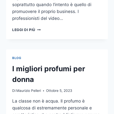
soprattutto quando l’intento è quello di
promuovere il proprio business. I
professionisti del video…
A
LEGGI DI PIÙ
CHI
DOVRESTI
AFFIDARE
LA
PRODUZIONE
BLOG
DI
UN
I migliori profumi per
VIDEO
AZIENDALE?
donna
Di
Maurizio Pelleri
Ottobre 5, 2023
La classe non è acqua. Il profumo è
qualcosa di estremamente personale e