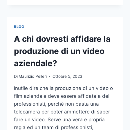
PIÙ
COMUNI
DA
NON
BLOG
COMPIERE
NELLE
A chi dovresti affidare la
SCOMMESSE
SPORTIVE
produzione di un video
ONLINE
aziendale?
Di
Maurizio Pelleri
Ottobre 5, 2023
Inutile dire che la produzione di un video o
film aziendale deve essere affidata a dei
professionisti, perchè non basta una
telecamera per poter ammettere di saper
fare un video. Serve una vera e propria
regia ed un team di professionisti,