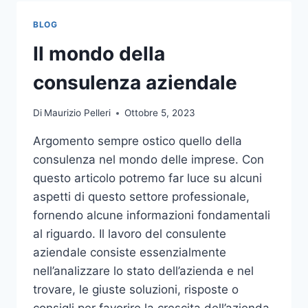
TOCCO
DI
BLOG
CLASSE
PER
Il mondo della
L’ARREDO
DEL
consulenza aziendale
GIARDINO
Di
Maurizio Pelleri
Ottobre 5, 2023
Argomento sempre ostico quello della
consulenza nel mondo delle imprese. Con
questo articolo potremo far luce su alcuni
aspetti di questo settore professionale,
fornendo alcune informazioni fondamentali
al riguardo. Il lavoro del consulente
aziendale consiste essenzialmente
nell’analizzare lo stato dell’azienda e nel
trovare, le giuste soluzioni, risposte o