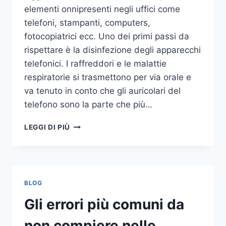
elementi onnipresenti negli uffici come
telefoni, stampanti, computers,
fotocopiatrici ecc. Uno dei primi passi da
rispettare è la disinfezione degli apparecchi
telefonici. I raffreddori e le malattie
respiratorie si trasmettono per via orale e
va tenuto in conto che gli auricolari del
telefono sono la parte che più…
UN
LEGGI DI PIÙ
INASPETTATO
COVO
DI
GERMI
E
BLOG
BATTERI:
PULIZIA
Gli errori più comuni da
DELLE
APPARECCHIATURE
non compiere nelle