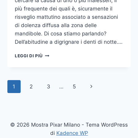
cercare la causa di uno o più malesseri, il
più frequente dei quali è, sicuramente il
risveglio mattutino associato a sensazioni
di dolenza diffusa alla zona delle
mandibole. Di cosa stiamo parlando?
Dell’abitudine a digrignare i denti di notte….
COME
LEGGI DI PIÙ
SMETTERE
UNA
VOLTA
PER
Navigazione
Pagina
1
2
3
…
5
TUTTE
DI
pagina
successiva
DIGRIGNARE
I
DENTI
DI
© 2026 Mostra Pixar Milano - Tema WordPress
NOTTE
di
Kadence WP