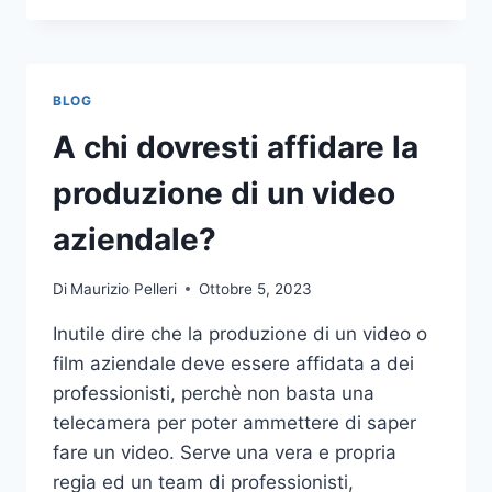
PIÙ
COMUNI
DA
NON
BLOG
COMPIERE
NELLE
A chi dovresti affidare la
SCOMMESSE
SPORTIVE
produzione di un video
ONLINE
aziendale?
Di
Maurizio Pelleri
Ottobre 5, 2023
Inutile dire che la produzione di un video o
film aziendale deve essere affidata a dei
professionisti, perchè non basta una
telecamera per poter ammettere di saper
fare un video. Serve una vera e propria
regia ed un team di professionisti,