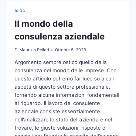
TOCCO
DI
BLOG
CLASSE
PER
Il mondo della
L’ARREDO
DEL
consulenza aziendale
GIARDINO
Di
Maurizio Pelleri
Ottobre 5, 2023
Argomento sempre ostico quello della
consulenza nel mondo delle imprese. Con
questo articolo potremo far luce su alcuni
aspetti di questo settore professionale,
fornendo alcune informazioni fondamentali
al riguardo. Il lavoro del consulente
aziendale consiste essenzialmente
nell’analizzare lo stato dell’azienda e nel
trovare, le giuste soluzioni, risposte o