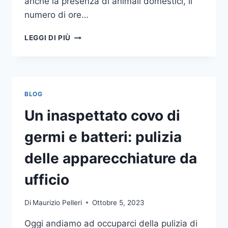
anche la presenza di animali domestici, il
numero di ore…
COME
LEGGI DI PIÙ
SCEGLIERE
UN
ANTIFURTO
PER
LA
BLOG
CASA
Un inaspettato covo di
germi e batteri: pulizia
delle apparecchiature da
ufficio
Di
Maurizio Pelleri
Ottobre 5, 2023
Oggi andiamo ad occuparci della pulizia di