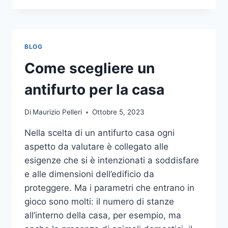
LA
COMUNICAZIONE
INTEGRATA
DELLA
BLOG
TUA
AZIENDA
Come scegliere un
A
UNA
antifurto per la casa
TIPOGRAFIA
ONLINE?
Di
Maurizio Pelleri
Ottobre 5, 2023
ECCO
COME
Nella scelta di un antifurto casa ogni
SCEGLIERE
aspetto da valutare è collegato alle
esigenze che si è intenzionati a soddisfare
e alle dimensioni dell’edificio da
proteggere. Ma i parametri che entrano in
gioco sono molti: il numero di stanze
all’interno della casa, per esempio, ma