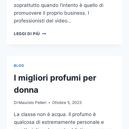
soprattutto quando l’intento è quello di
promuovere il proprio business. I
professionisti del video…
A
LEGGI DI PIÙ
CHI
DOVRESTI
AFFIDARE
LA
PRODUZIONE
BLOG
DI
UN
I migliori profumi per
VIDEO
AZIENDALE?
donna
Di
Maurizio Pelleri
Ottobre 5, 2023
La classe non è acqua. Il profumo è
qualcosa di estremamente personale e