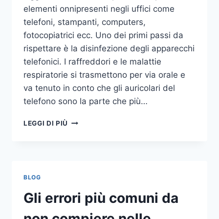
elementi onnipresenti negli uffici come
telefoni, stampanti, computers,
fotocopiatrici ecc. Uno dei primi passi da
rispettare è la disinfezione degli apparecchi
telefonici. I raffreddori e le malattie
respiratorie si trasmettono per via orale e
va tenuto in conto che gli auricolari del
telefono sono la parte che più…
UN
LEGGI DI PIÙ
INASPETTATO
COVO
DI
GERMI
E
BLOG
BATTERI:
PULIZIA
Gli errori più comuni da
DELLE
APPARECCHIATURE
non compiere nelle