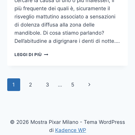
cercare la causa di uno o più malesseri, il
più frequente dei quali è, sicuramente il
risveglio mattutino associato a sensazioni
di dolenza diffusa alla zona delle
mandibole. Di cosa stiamo parlando?
Dell’abitudine a digrignare i denti di notte….
COME
LEGGI DI PIÙ
SMETTERE
UNA
VOLTA
PER
Navigazione
Pagina
1
2
3
…
5
TUTTE
DI
pagina
successiva
DIGRIGNARE
I
DENTI
DI
© 2026 Mostra Pixar Milano - Tema WordPress
NOTTE
di
Kadence WP