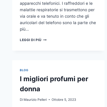
apparecchi telefonici. I raffreddori e le
malattie respiratorie si trasmettono per
via orale e va tenuto in conto che gli
auricolari del telefono sono la parte che
più…
UN
LEGGI DI PIÙ
INASPETTATO
COVO
DI
GERMI
E
BATTERI:
BLOG
PULIZIA
I migliori profumi per
DELLE
APPARECCHIATURE
donna
DA
UFFICIO
Di
Maurizio Pelleri
Ottobre 5, 2023