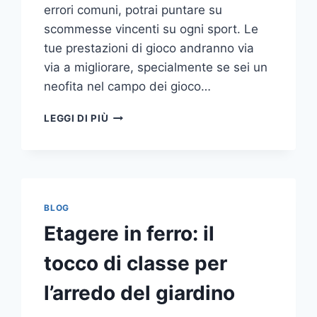
errori comuni, potrai puntare su
scommesse vincenti su ogni sport. Le
tue prestazioni di gioco andranno via
via a migliorare, specialmente se sei un
neofita nel campo dei gioco…
GLI
LEGGI DI PIÙ
ERRORI
PIÙ
COMUNI
DA
NON
COMPIERE
BLOG
NELLE
Etagere in ferro: il
SCOMMESSE
SPORTIVE
tocco di classe per
ONLINE
l’arredo del giardino