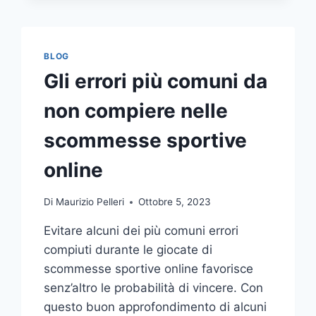
COMUNICAZIONE
INTEGRATA
DELLA
TUA
BLOG
AZIENDA
Gli errori più comuni da
A
UNA
non compiere nelle
TIPOGRAFIA
ONLINE?
scommesse sportive
ECCO
COME
online
SCEGLIERE
Di
Maurizio Pelleri
Ottobre 5, 2023
Evitare alcuni dei più comuni errori
compiuti durante le giocate di
scommesse sportive online favorisce
senz’altro le probabilità di vincere. Con
questo buon approfondimento di alcuni