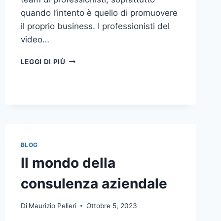
quando l’intento è quello di promuovere
il proprio business. I professionisti del
video…
A
LEGGI DI PIÙ
CHI
DOVRESTI
AFFIDARE
LA
PRODUZIONE
DI
UN
VIDEO
BLOG
AZIENDALE?
Il mondo della
consulenza aziendale
Di
Maurizio Pelleri
Ottobre 5, 2023