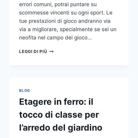
errori comuni, potrai puntare su
scommesse vincenti su ogni sport. Le
tue prestazioni di gioco andranno via
via a migliorare, specialmente se sei un
neofita nel campo dei gioco…
GLI
LEGGI DI PIÙ
ERRORI
PIÙ
COMUNI
DA
NON
COMPIERE
BLOG
NELLE
Etagere in ferro: il
SCOMMESSE
SPORTIVE
tocco di classe per
ONLINE
l’arredo del giardino