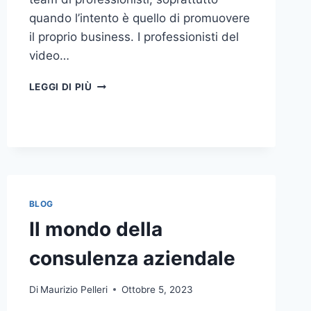
quando l’intento è quello di promuovere
il proprio business. I professionisti del
video…
A
LEGGI DI PIÙ
CHI
DOVRESTI
AFFIDARE
LA
PRODUZIONE
DI
UN
VIDEO
BLOG
AZIENDALE?
Il mondo della
consulenza aziendale
Di
Maurizio Pelleri
Ottobre 5, 2023