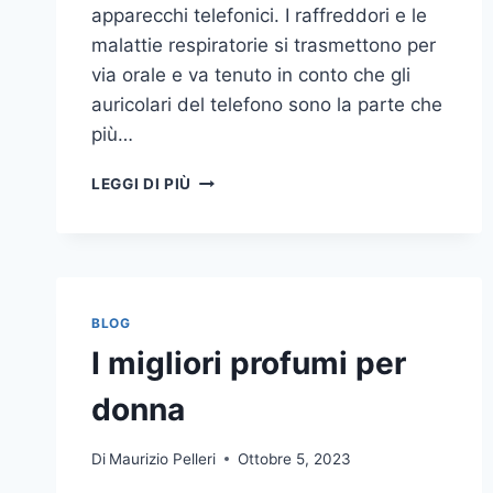
apparecchi telefonici. I raffreddori e le
malattie respiratorie si trasmettono per
via orale e va tenuto in conto che gli
auricolari del telefono sono la parte che
più…
UN
LEGGI DI PIÙ
INASPETTATO
COVO
DI
GERMI
E
BATTERI:
BLOG
PULIZIA
I migliori profumi per
DELLE
APPARECCHIATURE
donna
DA
UFFICIO
Di
Maurizio Pelleri
Ottobre 5, 2023