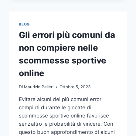
COMUNICAZIONE
INTEGRATA
DELLA
TUA
BLOG
AZIENDA
Gli errori più comuni da
A
UNA
non compiere nelle
TIPOGRAFIA
ONLINE?
scommesse sportive
ECCO
COME
online
SCEGLIERE
Di
Maurizio Pelleri
Ottobre 5, 2023
Evitare alcuni dei più comuni errori
compiuti durante le giocate di
scommesse sportive online favorisce
senz’altro le probabilità di vincere. Con
questo buon approfondimento di alcuni