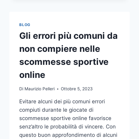
COMUNICAZIONE
INTEGRATA
DELLA
TUA
BLOG
AZIENDA
Gli errori più comuni da
A
UNA
non compiere nelle
TIPOGRAFIA
ONLINE?
scommesse sportive
ECCO
COME
online
SCEGLIERE
Di
Maurizio Pelleri
Ottobre 5, 2023
Evitare alcuni dei più comuni errori
compiuti durante le giocate di
scommesse sportive online favorisce
senz’altro le probabilità di vincere. Con
questo buon approfondimento di alcuni