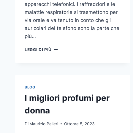
apparecchi telefonici. I raffreddori e le
malattie respiratorie si trasmettono per
via orale e va tenuto in conto che gli
auricolari del telefono sono la parte che
più…
UN
LEGGI DI PIÙ
INASPETTATO
COVO
DI
GERMI
E
BATTERI:
BLOG
PULIZIA
I migliori profumi per
DELLE
APPARECCHIATURE
donna
DA
UFFICIO
Di
Maurizio Pelleri
Ottobre 5, 2023