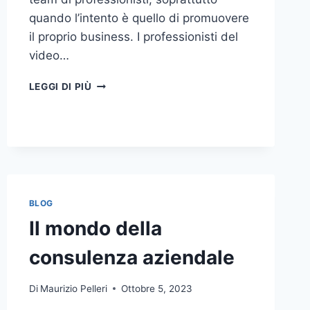
quando l’intento è quello di promuovere
il proprio business. I professionisti del
video…
A
LEGGI DI PIÙ
CHI
DOVRESTI
AFFIDARE
LA
PRODUZIONE
DI
UN
VIDEO
BLOG
AZIENDALE?
Il mondo della
consulenza aziendale
Di
Maurizio Pelleri
Ottobre 5, 2023