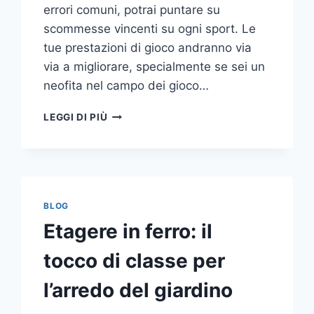
errori comuni, potrai puntare su
scommesse vincenti su ogni sport. Le
tue prestazioni di gioco andranno via
via a migliorare, specialmente se sei un
neofita nel campo dei gioco…
GLI
LEGGI DI PIÙ
ERRORI
PIÙ
COMUNI
DA
NON
COMPIERE
BLOG
NELLE
Etagere in ferro: il
SCOMMESSE
SPORTIVE
tocco di classe per
ONLINE
l’arredo del giardino