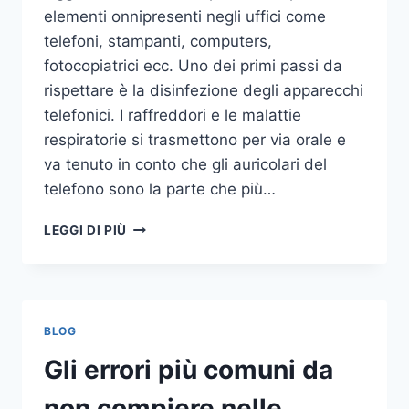
elementi onnipresenti negli uffici come
telefoni, stampanti, computers,
fotocopiatrici ecc. Uno dei primi passi da
rispettare è la disinfezione degli apparecchi
telefonici. I raffreddori e le malattie
respiratorie si trasmettono per via orale e
va tenuto in conto che gli auricolari del
telefono sono la parte che più…
UN
LEGGI DI PIÙ
INASPETTATO
COVO
DI
GERMI
E
BLOG
BATTERI:
PULIZIA
Gli errori più comuni da
DELLE
APPARECCHIATURE
non compiere nelle