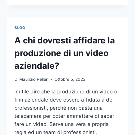
PIÙ
COMUNI
DA
NON
BLOG
COMPIERE
NELLE
A chi dovresti affidare la
SCOMMESSE
SPORTIVE
produzione di un video
ONLINE
aziendale?
Di
Maurizio Pelleri
Ottobre 5, 2023
Inutile dire che la produzione di un video o
film aziendale deve essere affidata a dei
professionisti, perchè non basta una
telecamera per poter ammettere di saper
fare un video. Serve una vera e propria
regia ed un team di professionisti,