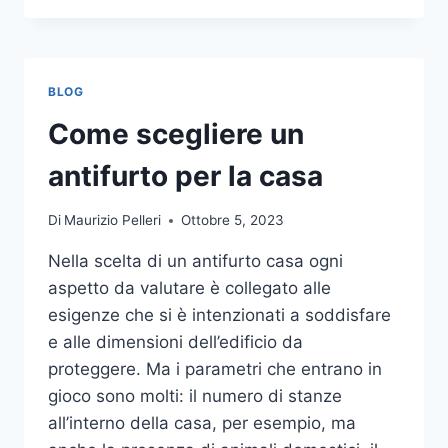
LA
COMUNICAZIONE
INTEGRATA
DELLA
BLOG
TUA
AZIENDA
Come scegliere un
A
UNA
antifurto per la casa
TIPOGRAFIA
ONLINE?
Di
Maurizio Pelleri
Ottobre 5, 2023
ECCO
COME
Nella scelta di un antifurto casa ogni
SCEGLIERE
aspetto da valutare è collegato alle
esigenze che si è intenzionati a soddisfare
e alle dimensioni dell’edificio da
proteggere. Ma i parametri che entrano in
gioco sono molti: il numero di stanze
all’interno della casa, per esempio, ma