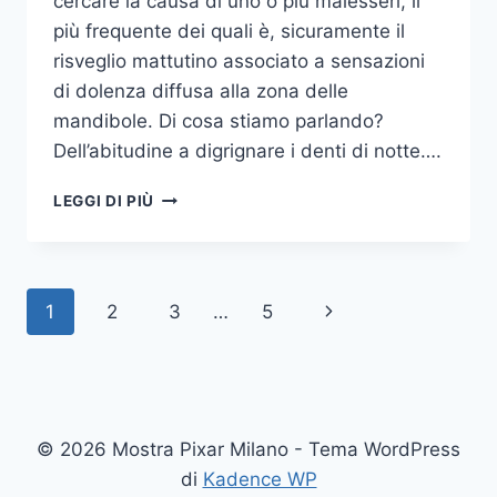
cercare la causa di uno o più malesseri, il
più frequente dei quali è, sicuramente il
risveglio mattutino associato a sensazioni
di dolenza diffusa alla zona delle
mandibole. Di cosa stiamo parlando?
Dell’abitudine a digrignare i denti di notte….
COME
LEGGI DI PIÙ
SMETTERE
UNA
VOLTA
PER
Navigazione
Pagina
1
2
3
…
5
TUTTE
DI
pagina
successiva
DIGRIGNARE
I
DENTI
DI
© 2026 Mostra Pixar Milano - Tema WordPress
NOTTE
di
Kadence WP