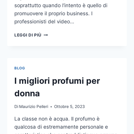
soprattutto quando l’intento è quello di
promuovere il proprio business. I
professionisti del video…
A
LEGGI DI PIÙ
CHI
DOVRESTI
AFFIDARE
LA
PRODUZIONE
BLOG
DI
UN
I migliori profumi per
VIDEO
AZIENDALE?
donna
Di
Maurizio Pelleri
Ottobre 5, 2023
La classe non è acqua. Il profumo è
qualcosa di estremamente personale e