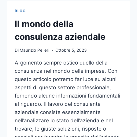
TOCCO
DI
BLOG
CLASSE
PER
Il mondo della
L’ARREDO
DEL
consulenza aziendale
GIARDINO
Di
Maurizio Pelleri
Ottobre 5, 2023
Argomento sempre ostico quello della
consulenza nel mondo delle imprese. Con
questo articolo potremo far luce su alcuni
aspetti di questo settore professionale,
fornendo alcune informazioni fondamentali
al riguardo. Il lavoro del consulente
aziendale consiste essenzialmente
nell’analizzare lo stato dell’azienda e nel
trovare, le giuste soluzioni, risposte o