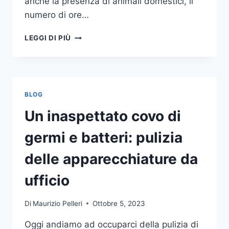
anche la presenza di animali domestici, il
numero di ore…
COME
LEGGI DI PIÙ
SCEGLIERE
UN
ANTIFURTO
PER
LA
BLOG
CASA
Un inaspettato covo di
germi e batteri: pulizia
delle apparecchiature da
ufficio
Di
Maurizio Pelleri
Ottobre 5, 2023
Oggi andiamo ad occuparci della pulizia di