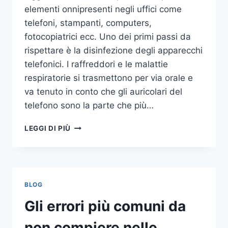
elementi onnipresenti negli uffici come
telefoni, stampanti, computers,
fotocopiatrici ecc. Uno dei primi passi da
rispettare è la disinfezione degli apparecchi
telefonici. I raffreddori e le malattie
respiratorie si trasmettono per via orale e
va tenuto in conto che gli auricolari del
telefono sono la parte che più…
UN
LEGGI DI PIÙ
INASPETTATO
COVO
DI
GERMI
E
BLOG
BATTERI:
PULIZIA
Gli errori più comuni da
DELLE
APPARECCHIATURE
non compiere nelle