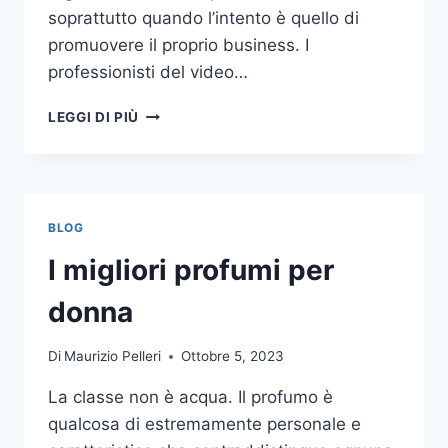
soprattutto quando l’intento è quello di
promuovere il proprio business. I
professionisti del video…
A
LEGGI DI PIÙ
CHI
DOVRESTI
AFFIDARE
LA
PRODUZIONE
BLOG
DI
UN
I migliori profumi per
VIDEO
AZIENDALE?
donna
Di
Maurizio Pelleri
Ottobre 5, 2023
La classe non è acqua. Il profumo è
qualcosa di estremamente personale e