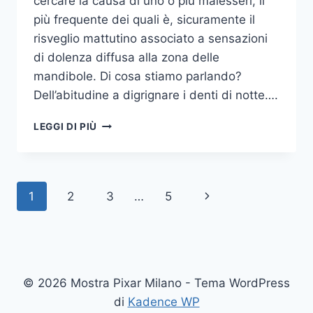
cercare la causa di uno o più malesseri, il
più frequente dei quali è, sicuramente il
risveglio mattutino associato a sensazioni
di dolenza diffusa alla zona delle
mandibole. Di cosa stiamo parlando?
Dell’abitudine a digrignare i denti di notte….
COME
LEGGI DI PIÙ
SMETTERE
UNA
VOLTA
PER
Navigazione
Pagina
1
2
3
…
5
TUTTE
DI
pagina
successiva
DIGRIGNARE
I
DENTI
DI
© 2026 Mostra Pixar Milano - Tema WordPress
NOTTE
di
Kadence WP