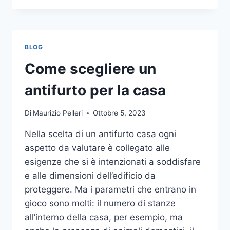
LA
COMUNICAZIONE
INTEGRATA
DELLA
BLOG
TUA
AZIENDA
Come scegliere un
A
UNA
antifurto per la casa
TIPOGRAFIA
ONLINE?
Di
Maurizio Pelleri
Ottobre 5, 2023
ECCO
COME
Nella scelta di un antifurto casa ogni
SCEGLIERE
aspetto da valutare è collegato alle
esigenze che si è intenzionati a soddisfare
e alle dimensioni dell’edificio da
proteggere. Ma i parametri che entrano in
gioco sono molti: il numero di stanze
all’interno della casa, per esempio, ma