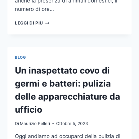
anche la presenza di animali domestici, il
numero di ore…
COME
LEGGI DI PIÙ
SCEGLIERE
UN
ANTIFURTO
PER
LA
BLOG
CASA
Un inaspettato covo di
germi e batteri: pulizia
delle apparecchiature da
ufficio
Di
Maurizio Pelleri
Ottobre 5, 2023
Oggi andiamo ad occuparci della pulizia di