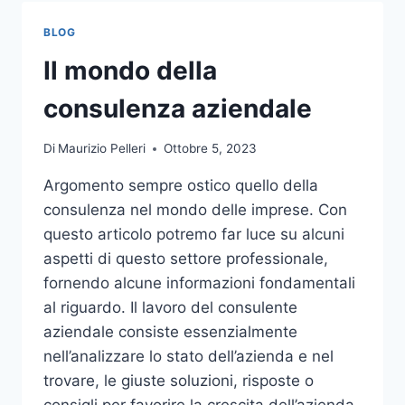
TOCCO
DI
BLOG
CLASSE
PER
Il mondo della
L’ARREDO
DEL
consulenza aziendale
GIARDINO
Di
Maurizio Pelleri
Ottobre 5, 2023
Argomento sempre ostico quello della
consulenza nel mondo delle imprese. Con
questo articolo potremo far luce su alcuni
aspetti di questo settore professionale,
fornendo alcune informazioni fondamentali
al riguardo. Il lavoro del consulente
aziendale consiste essenzialmente
nell’analizzare lo stato dell’azienda e nel
trovare, le giuste soluzioni, risposte o