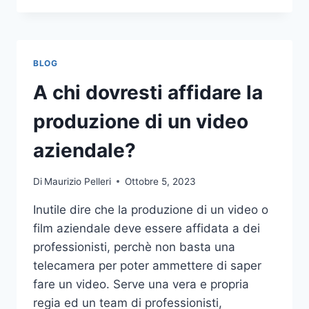
PIÙ
COMUNI
DA
NON
BLOG
COMPIERE
NELLE
A chi dovresti affidare la
SCOMMESSE
SPORTIVE
produzione di un video
ONLINE
aziendale?
Di
Maurizio Pelleri
Ottobre 5, 2023
Inutile dire che la produzione di un video o
film aziendale deve essere affidata a dei
professionisti, perchè non basta una
telecamera per poter ammettere di saper
fare un video. Serve una vera e propria
regia ed un team di professionisti,