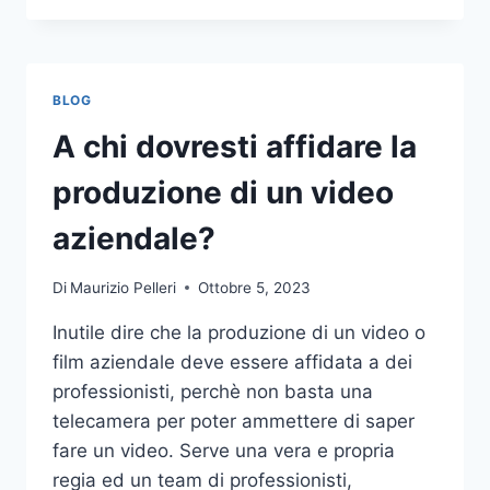
PIÙ
COMUNI
DA
NON
BLOG
COMPIERE
NELLE
A chi dovresti affidare la
SCOMMESSE
SPORTIVE
produzione di un video
ONLINE
aziendale?
Di
Maurizio Pelleri
Ottobre 5, 2023
Inutile dire che la produzione di un video o
film aziendale deve essere affidata a dei
professionisti, perchè non basta una
telecamera per poter ammettere di saper
fare un video. Serve una vera e propria
regia ed un team di professionisti,