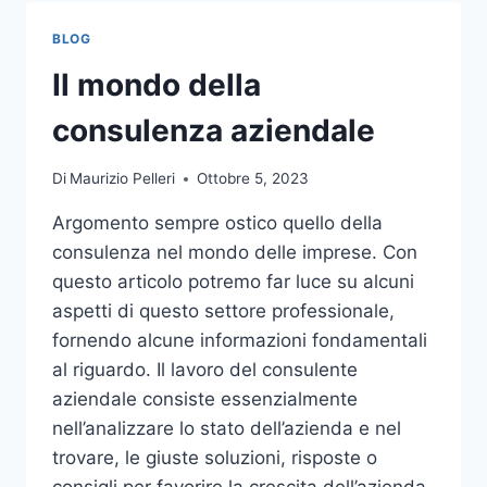
TOCCO
DI
BLOG
CLASSE
PER
Il mondo della
L’ARREDO
DEL
consulenza aziendale
GIARDINO
Di
Maurizio Pelleri
Ottobre 5, 2023
Argomento sempre ostico quello della
consulenza nel mondo delle imprese. Con
questo articolo potremo far luce su alcuni
aspetti di questo settore professionale,
fornendo alcune informazioni fondamentali
al riguardo. Il lavoro del consulente
aziendale consiste essenzialmente
nell’analizzare lo stato dell’azienda e nel
trovare, le giuste soluzioni, risposte o