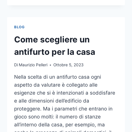
LA
COMUNICAZIONE
INTEGRATA
DELLA
BLOG
TUA
AZIENDA
Come scegliere un
A
UNA
antifurto per la casa
TIPOGRAFIA
ONLINE?
Di
Maurizio Pelleri
Ottobre 5, 2023
ECCO
COME
Nella scelta di un antifurto casa ogni
SCEGLIERE
aspetto da valutare è collegato alle
esigenze che si è intenzionati a soddisfare
e alle dimensioni dell’edificio da
proteggere. Ma i parametri che entrano in
gioco sono molti: il numero di stanze
all’interno della casa, per esempio, ma