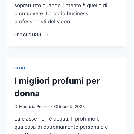
soprattutto quando l’intento è quello di
promuovere il proprio business. I
professionisti del video…
A
LEGGI DI PIÙ
CHI
DOVRESTI
AFFIDARE
LA
PRODUZIONE
BLOG
DI
UN
I migliori profumi per
VIDEO
AZIENDALE?
donna
Di
Maurizio Pelleri
Ottobre 5, 2023
La classe non è acqua. Il profumo è
qualcosa di estremamente personale e