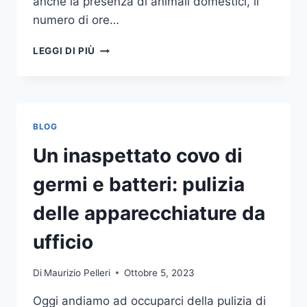
anche la presenza di animali domestici, il
numero di ore…
COME
LEGGI DI PIÙ
SCEGLIERE
UN
ANTIFURTO
PER
LA
BLOG
CASA
Un inaspettato covo di
germi e batteri: pulizia
delle apparecchiature da
ufficio
Di
Maurizio Pelleri
Ottobre 5, 2023
Oggi andiamo ad occuparci della pulizia di