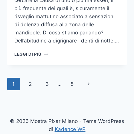
cercare la causa di uno o più malesseri, il
più frequente dei quali è, sicuramente il
risveglio mattutino associato a sensazioni
di dolenza diffusa alla zona delle
mandibole. Di cosa stiamo parlando?
Dell’abitudine a digrignare i denti di notte….
COME
LEGGI DI PIÙ
SMETTERE
UNA
VOLTA
PER
Navigazione
Pagina
1
2
3
…
5
TUTTE
DI
pagina
successiva
DIGRIGNARE
I
DENTI
DI
© 2026 Mostra Pixar Milano - Tema WordPress
NOTTE
di
Kadence WP