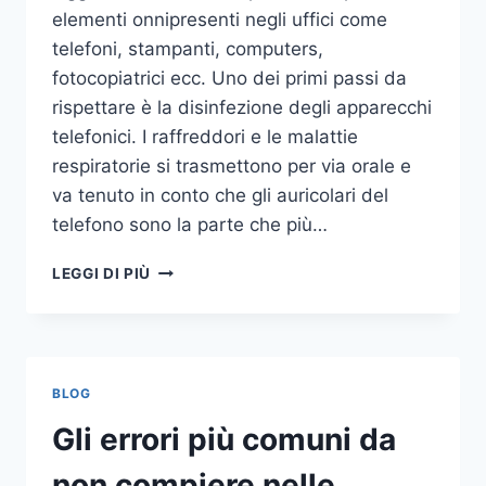
elementi onnipresenti negli uffici come
telefoni, stampanti, computers,
fotocopiatrici ecc. Uno dei primi passi da
rispettare è la disinfezione degli apparecchi
telefonici. I raffreddori e le malattie
respiratorie si trasmettono per via orale e
va tenuto in conto che gli auricolari del
telefono sono la parte che più…
UN
LEGGI DI PIÙ
INASPETTATO
COVO
DI
GERMI
E
BLOG
BATTERI:
PULIZIA
Gli errori più comuni da
DELLE
APPARECCHIATURE
non compiere nelle