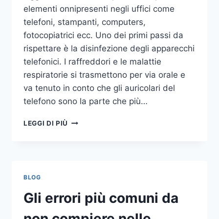
elementi onnipresenti negli uffici come
telefoni, stampanti, computers,
fotocopiatrici ecc. Uno dei primi passi da
rispettare è la disinfezione degli apparecchi
telefonici. I raffreddori e le malattie
respiratorie si trasmettono per via orale e
va tenuto in conto che gli auricolari del
telefono sono la parte che più…
UN
LEGGI DI PIÙ
INASPETTATO
COVO
DI
GERMI
E
BLOG
BATTERI:
PULIZIA
Gli errori più comuni da
DELLE
APPARECCHIATURE
non compiere nelle