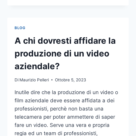
PIÙ
COMUNI
DA
NON
BLOG
COMPIERE
NELLE
A chi dovresti affidare la
SCOMMESSE
SPORTIVE
produzione di un video
ONLINE
aziendale?
Di
Maurizio Pelleri
Ottobre 5, 2023
Inutile dire che la produzione di un video o
film aziendale deve essere affidata a dei
professionisti, perchè non basta una
telecamera per poter ammettere di saper
fare un video. Serve una vera e propria
regia ed un team di professionisti,