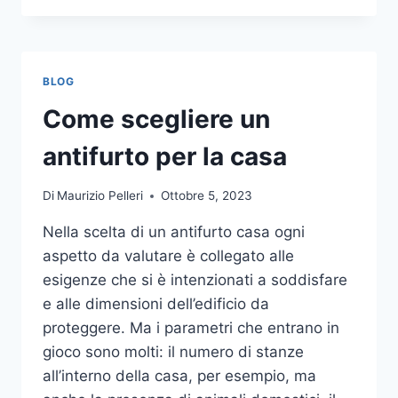
LA
COMUNICAZIONE
INTEGRATA
DELLA
BLOG
TUA
AZIENDA
Come scegliere un
A
UNA
antifurto per la casa
TIPOGRAFIA
ONLINE?
Di
Maurizio Pelleri
Ottobre 5, 2023
ECCO
COME
Nella scelta di un antifurto casa ogni
SCEGLIERE
aspetto da valutare è collegato alle
esigenze che si è intenzionati a soddisfare
e alle dimensioni dell’edificio da
proteggere. Ma i parametri che entrano in
gioco sono molti: il numero di stanze
all’interno della casa, per esempio, ma