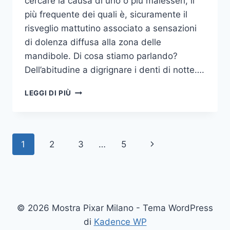
cercare la causa di uno o più malesseri, il
più frequente dei quali è, sicuramente il
risveglio mattutino associato a sensazioni
di dolenza diffusa alla zona delle
mandibole. Di cosa stiamo parlando?
Dell’abitudine a digrignare i denti di notte….
COME
LEGGI DI PIÙ
SMETTERE
UNA
VOLTA
PER
Navigazione
Pagina
1
2
3
…
5
TUTTE
DI
pagina
successiva
DIGRIGNARE
I
DENTI
DI
© 2026 Mostra Pixar Milano - Tema WordPress
NOTTE
di
Kadence WP