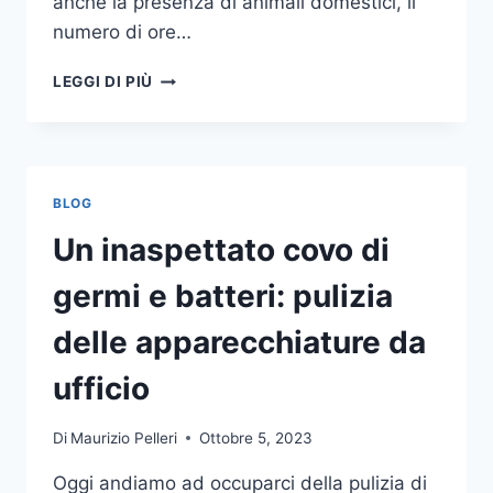
anche la presenza di animali domestici, il
numero di ore…
COME
LEGGI DI PIÙ
SCEGLIERE
UN
ANTIFURTO
PER
LA
BLOG
CASA
Un inaspettato covo di
germi e batteri: pulizia
delle apparecchiature da
ufficio
Di
Maurizio Pelleri
Ottobre 5, 2023
Oggi andiamo ad occuparci della pulizia di