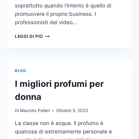
soprattutto quando l’intento è quello di
promuovere il proprio business. I
professionisti del video…
A
LEGGI DI PIÙ
CHI
DOVRESTI
AFFIDARE
LA
PRODUZIONE
BLOG
DI
UN
I migliori profumi per
VIDEO
AZIENDALE?
donna
Di
Maurizio Pelleri
Ottobre 5, 2023
La classe non è acqua. Il profumo è
qualcosa di estremamente personale e