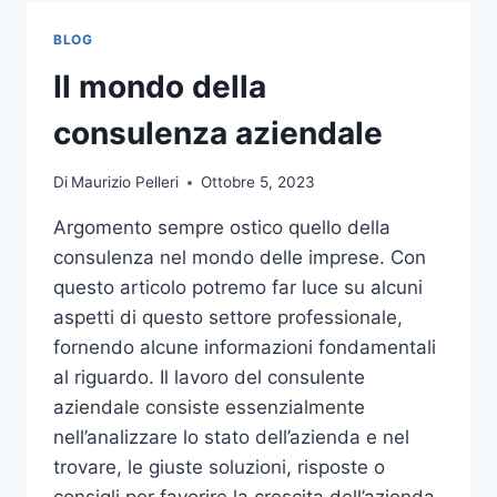
TOCCO
DI
BLOG
CLASSE
PER
Il mondo della
L’ARREDO
DEL
consulenza aziendale
GIARDINO
Di
Maurizio Pelleri
Ottobre 5, 2023
Argomento sempre ostico quello della
consulenza nel mondo delle imprese. Con
questo articolo potremo far luce su alcuni
aspetti di questo settore professionale,
fornendo alcune informazioni fondamentali
al riguardo. Il lavoro del consulente
aziendale consiste essenzialmente
nell’analizzare lo stato dell’azienda e nel
trovare, le giuste soluzioni, risposte o