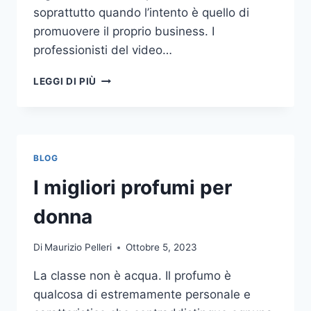
soprattutto quando l’intento è quello di
promuovere il proprio business. I
professionisti del video…
A
LEGGI DI PIÙ
CHI
DOVRESTI
AFFIDARE
LA
PRODUZIONE
BLOG
DI
UN
I migliori profumi per
VIDEO
AZIENDALE?
donna
Di
Maurizio Pelleri
Ottobre 5, 2023
La classe non è acqua. Il profumo è
qualcosa di estremamente personale e