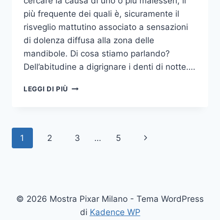
cercare la causa di uno o più malesseri, il
più frequente dei quali è, sicuramente il
risveglio mattutino associato a sensazioni
di dolenza diffusa alla zona delle
mandibole. Di cosa stiamo parlando?
Dell’abitudine a digrignare i denti di notte….
COME
LEGGI DI PIÙ
SMETTERE
UNA
VOLTA
PER
Navigazione
Pagina
1
2
3
…
5
TUTTE
DI
pagina
successiva
DIGRIGNARE
I
DENTI
DI
© 2026 Mostra Pixar Milano - Tema WordPress
NOTTE
di
Kadence WP