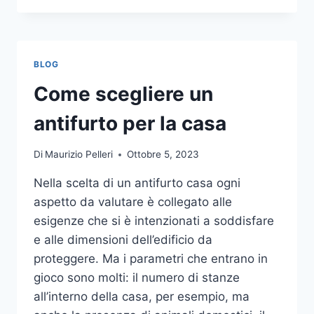
LA
COMUNICAZIONE
INTEGRATA
DELLA
BLOG
TUA
AZIENDA
Come scegliere un
A
UNA
antifurto per la casa
TIPOGRAFIA
ONLINE?
Di
Maurizio Pelleri
Ottobre 5, 2023
ECCO
COME
Nella scelta di un antifurto casa ogni
SCEGLIERE
aspetto da valutare è collegato alle
esigenze che si è intenzionati a soddisfare
e alle dimensioni dell’edificio da
proteggere. Ma i parametri che entrano in
gioco sono molti: il numero di stanze
all’interno della casa, per esempio, ma