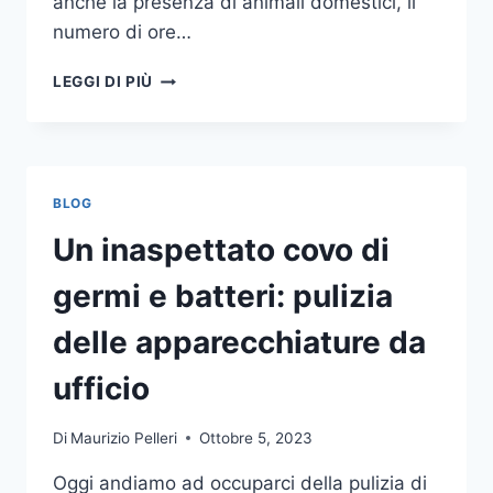
anche la presenza di animali domestici, il
numero di ore…
COME
LEGGI DI PIÙ
SCEGLIERE
UN
ANTIFURTO
PER
LA
BLOG
CASA
Un inaspettato covo di
germi e batteri: pulizia
delle apparecchiature da
ufficio
Di
Maurizio Pelleri
Ottobre 5, 2023
Oggi andiamo ad occuparci della pulizia di