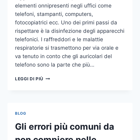
elementi onnipresenti negli uffici come
telefoni, stampanti, computers,
fotocopiatrici ecc. Uno dei primi passi da
rispettare è la disinfezione degli apparecchi
telefonici. I raffreddori e le malattie
respiratorie si trasmettono per via orale e
va tenuto in conto che gli auricolari del
telefono sono la parte che più…
UN
LEGGI DI PIÙ
INASPETTATO
COVO
DI
GERMI
E
BLOG
BATTERI:
PULIZIA
Gli errori più comuni da
DELLE
APPARECCHIATURE
non compiere nelle