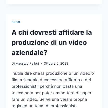
PIÙ
COMUNI
DA
NON
BLOG
COMPIERE
NELLE
A chi dovresti affidare la
SCOMMESSE
SPORTIVE
produzione di un video
ONLINE
aziendale?
Di
Maurizio Pelleri
Ottobre 5, 2023
Inutile dire che la produzione di un video o
film aziendale deve essere affidata a dei
professionisti, perchè non basta una
telecamera per poter ammettere di saper
fare un video. Serve una vera e propria
regia ed un team di professionisti,