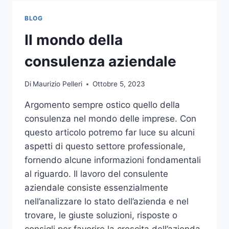
TOCCO
DI
BLOG
CLASSE
PER
Il mondo della
L’ARREDO
DEL
consulenza aziendale
GIARDINO
Di
Maurizio Pelleri
Ottobre 5, 2023
Argomento sempre ostico quello della
consulenza nel mondo delle imprese. Con
questo articolo potremo far luce su alcuni
aspetti di questo settore professionale,
fornendo alcune informazioni fondamentali
al riguardo. Il lavoro del consulente
aziendale consiste essenzialmente
nell’analizzare lo stato dell’azienda e nel
trovare, le giuste soluzioni, risposte o