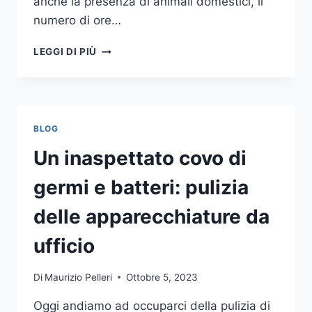
anche la presenza di animali domestici, il
numero di ore…
COME
LEGGI DI PIÙ
SCEGLIERE
UN
ANTIFURTO
PER
LA
BLOG
CASA
Un inaspettato covo di
germi e batteri: pulizia
delle apparecchiature da
ufficio
Di
Maurizio Pelleri
Ottobre 5, 2023
Oggi andiamo ad occuparci della pulizia di