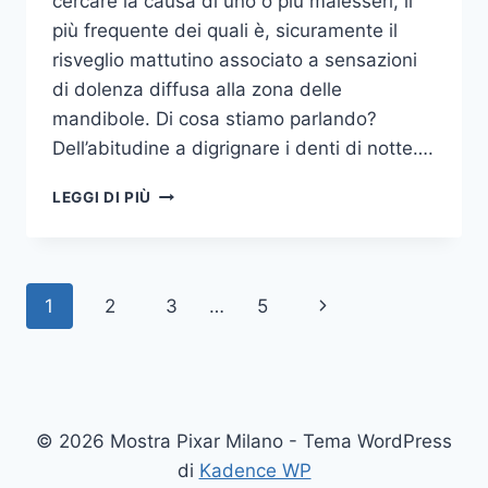
cercare la causa di uno o più malesseri, il
più frequente dei quali è, sicuramente il
risveglio mattutino associato a sensazioni
di dolenza diffusa alla zona delle
mandibole. Di cosa stiamo parlando?
Dell’abitudine a digrignare i denti di notte….
COME
LEGGI DI PIÙ
SMETTERE
UNA
VOLTA
PER
Navigazione
Pagina
1
2
3
…
5
TUTTE
DI
pagina
successiva
DIGRIGNARE
I
DENTI
DI
© 2026 Mostra Pixar Milano - Tema WordPress
NOTTE
di
Kadence WP