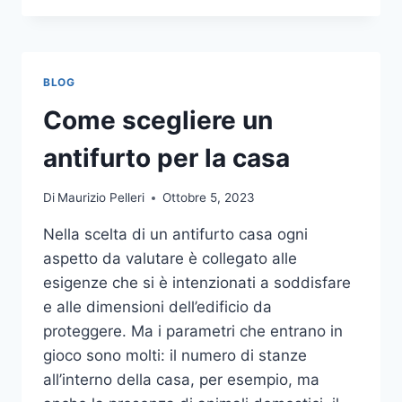
LA
COMUNICAZIONE
INTEGRATA
DELLA
BLOG
TUA
AZIENDA
Come scegliere un
A
UNA
antifurto per la casa
TIPOGRAFIA
ONLINE?
Di
Maurizio Pelleri
Ottobre 5, 2023
ECCO
COME
Nella scelta di un antifurto casa ogni
SCEGLIERE
aspetto da valutare è collegato alle
esigenze che si è intenzionati a soddisfare
e alle dimensioni dell’edificio da
proteggere. Ma i parametri che entrano in
gioco sono molti: il numero di stanze
all’interno della casa, per esempio, ma