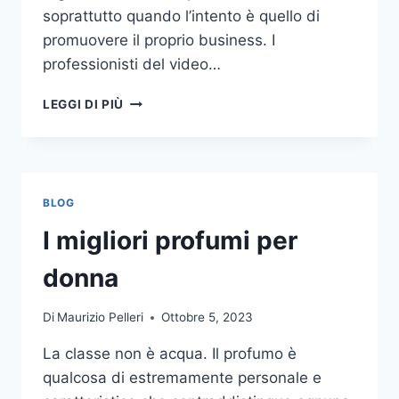
soprattutto quando l’intento è quello di
promuovere il proprio business. I
professionisti del video…
A
LEGGI DI PIÙ
CHI
DOVRESTI
AFFIDARE
LA
PRODUZIONE
BLOG
DI
UN
I migliori profumi per
VIDEO
AZIENDALE?
donna
Di
Maurizio Pelleri
Ottobre 5, 2023
La classe non è acqua. Il profumo è
qualcosa di estremamente personale e