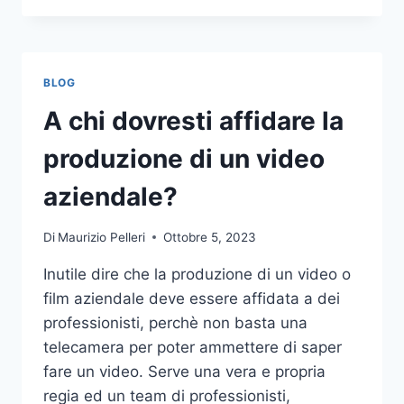
PIÙ
COMUNI
DA
NON
BLOG
COMPIERE
NELLE
A chi dovresti affidare la
SCOMMESSE
SPORTIVE
produzione di un video
ONLINE
aziendale?
Di
Maurizio Pelleri
Ottobre 5, 2023
Inutile dire che la produzione di un video o
film aziendale deve essere affidata a dei
professionisti, perchè non basta una
telecamera per poter ammettere di saper
fare un video. Serve una vera e propria
regia ed un team di professionisti,