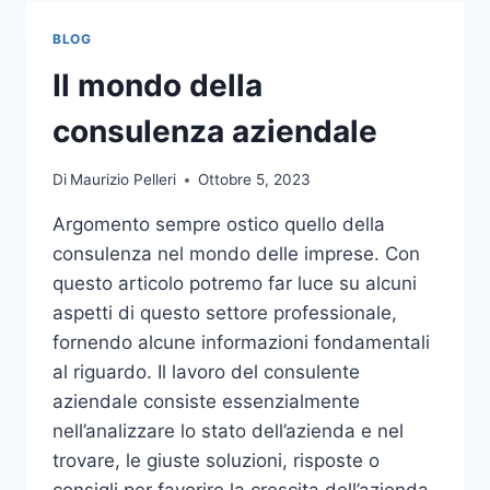
TOCCO
DI
BLOG
CLASSE
PER
Il mondo della
L’ARREDO
DEL
consulenza aziendale
GIARDINO
Di
Maurizio Pelleri
Ottobre 5, 2023
Argomento sempre ostico quello della
consulenza nel mondo delle imprese. Con
questo articolo potremo far luce su alcuni
aspetti di questo settore professionale,
fornendo alcune informazioni fondamentali
al riguardo. Il lavoro del consulente
aziendale consiste essenzialmente
nell’analizzare lo stato dell’azienda e nel
trovare, le giuste soluzioni, risposte o