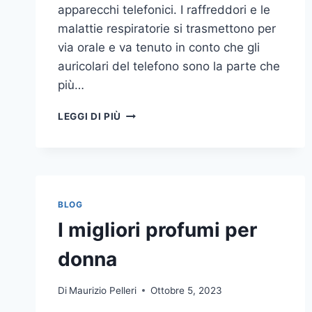
apparecchi telefonici. I raffreddori e le
malattie respiratorie si trasmettono per
via orale e va tenuto in conto che gli
auricolari del telefono sono la parte che
più…
UN
LEGGI DI PIÙ
INASPETTATO
COVO
DI
GERMI
E
BATTERI:
BLOG
PULIZIA
I migliori profumi per
DELLE
APPARECCHIATURE
donna
DA
UFFICIO
Di
Maurizio Pelleri
Ottobre 5, 2023