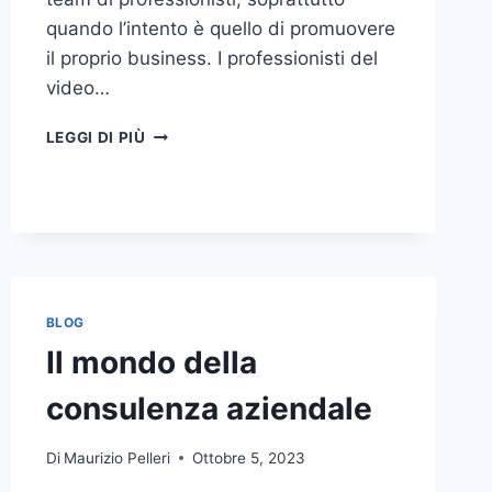
quando l’intento è quello di promuovere
il proprio business. I professionisti del
video…
A
LEGGI DI PIÙ
CHI
DOVRESTI
AFFIDARE
LA
PRODUZIONE
DI
UN
VIDEO
BLOG
AZIENDALE?
Il mondo della
consulenza aziendale
Di
Maurizio Pelleri
Ottobre 5, 2023