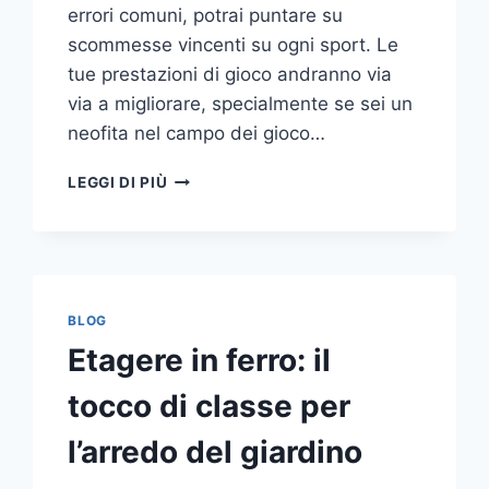
errori comuni, potrai puntare su
scommesse vincenti su ogni sport. Le
tue prestazioni di gioco andranno via
via a migliorare, specialmente se sei un
neofita nel campo dei gioco…
GLI
LEGGI DI PIÙ
ERRORI
PIÙ
COMUNI
DA
NON
COMPIERE
BLOG
NELLE
Etagere in ferro: il
SCOMMESSE
SPORTIVE
tocco di classe per
ONLINE
l’arredo del giardino