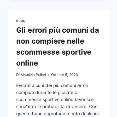
COMUNICAZIONE
INTEGRATA
DELLA
TUA
BLOG
AZIENDA
Gli errori più comuni da
A
UNA
non compiere nelle
TIPOGRAFIA
ONLINE?
scommesse sportive
ECCO
COME
online
SCEGLIERE
Di
Maurizio Pelleri
Ottobre 5, 2023
Evitare alcuni dei più comuni errori
compiuti durante le giocate di
scommesse sportive online favorisce
senz’altro le probabilità di vincere. Con
questo buon approfondimento di alcuni