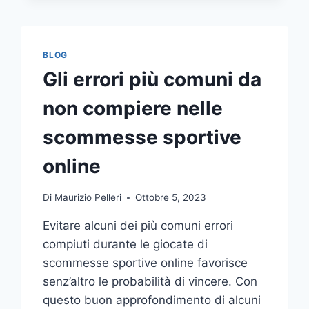
COMUNICAZIONE
INTEGRATA
DELLA
TUA
BLOG
AZIENDA
Gli errori più comuni da
A
UNA
non compiere nelle
TIPOGRAFIA
ONLINE?
scommesse sportive
ECCO
COME
online
SCEGLIERE
Di
Maurizio Pelleri
Ottobre 5, 2023
Evitare alcuni dei più comuni errori
compiuti durante le giocate di
scommesse sportive online favorisce
senz’altro le probabilità di vincere. Con
questo buon approfondimento di alcuni