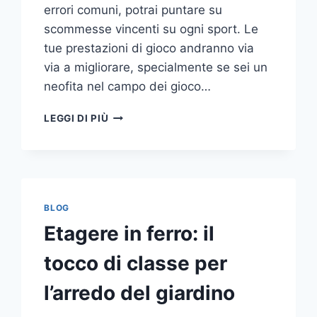
errori comuni, potrai puntare su
scommesse vincenti su ogni sport. Le
tue prestazioni di gioco andranno via
via a migliorare, specialmente se sei un
neofita nel campo dei gioco…
GLI
LEGGI DI PIÙ
ERRORI
PIÙ
COMUNI
DA
NON
COMPIERE
BLOG
NELLE
Etagere in ferro: il
SCOMMESSE
SPORTIVE
tocco di classe per
ONLINE
l’arredo del giardino