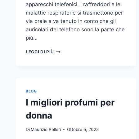
apparecchi telefonici. I raffreddori e le
malattie respiratorie si trasmettono per
via orale e va tenuto in conto che gli
auricolari del telefono sono la parte che
più…
UN
LEGGI DI PIÙ
INASPETTATO
COVO
DI
GERMI
E
BATTERI:
BLOG
PULIZIA
I migliori profumi per
DELLE
APPARECCHIATURE
donna
DA
UFFICIO
Di
Maurizio Pelleri
Ottobre 5, 2023