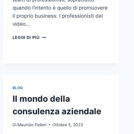
quando l’intento è quello di promuovere
il proprio business. I professionisti del
video…
A
LEGGI DI PIÙ
CHI
DOVRESTI
AFFIDARE
LA
PRODUZIONE
DI
UN
VIDEO
BLOG
AZIENDALE?
Il mondo della
consulenza aziendale
Di
Maurizio Pelleri
Ottobre 5, 2023