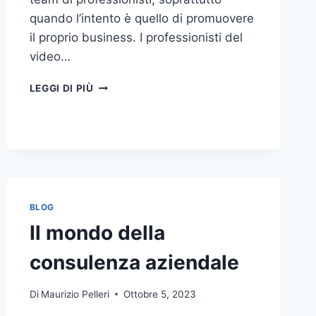
quando l’intento è quello di promuovere
il proprio business. I professionisti del
video…
A
LEGGI DI PIÙ
CHI
DOVRESTI
AFFIDARE
LA
PRODUZIONE
DI
UN
VIDEO
BLOG
AZIENDALE?
Il mondo della
consulenza aziendale
Di
Maurizio Pelleri
Ottobre 5, 2023