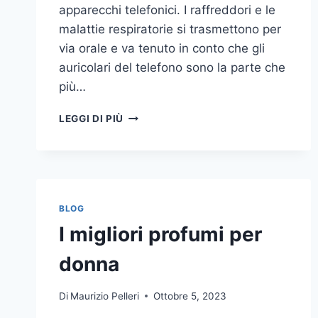
apparecchi telefonici. I raffreddori e le
malattie respiratorie si trasmettono per
via orale e va tenuto in conto che gli
auricolari del telefono sono la parte che
più…
UN
LEGGI DI PIÙ
INASPETTATO
COVO
DI
GERMI
E
BATTERI:
BLOG
PULIZIA
I migliori profumi per
DELLE
APPARECCHIATURE
donna
DA
UFFICIO
Di
Maurizio Pelleri
Ottobre 5, 2023