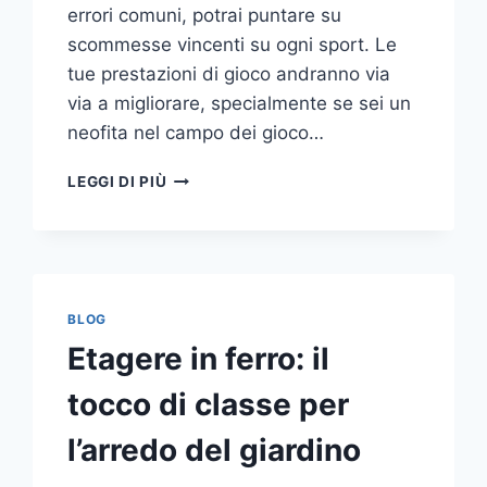
errori comuni, potrai puntare su
scommesse vincenti su ogni sport. Le
tue prestazioni di gioco andranno via
via a migliorare, specialmente se sei un
neofita nel campo dei gioco…
GLI
LEGGI DI PIÙ
ERRORI
PIÙ
COMUNI
DA
NON
COMPIERE
BLOG
NELLE
Etagere in ferro: il
SCOMMESSE
SPORTIVE
tocco di classe per
ONLINE
l’arredo del giardino