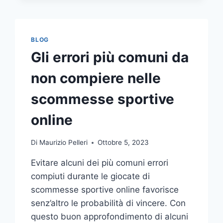
COMUNICAZIONE
INTEGRATA
DELLA
TUA
BLOG
AZIENDA
Gli errori più comuni da
A
UNA
non compiere nelle
TIPOGRAFIA
ONLINE?
scommesse sportive
ECCO
COME
online
SCEGLIERE
Di
Maurizio Pelleri
Ottobre 5, 2023
Evitare alcuni dei più comuni errori
compiuti durante le giocate di
scommesse sportive online favorisce
senz’altro le probabilità di vincere. Con
questo buon approfondimento di alcuni