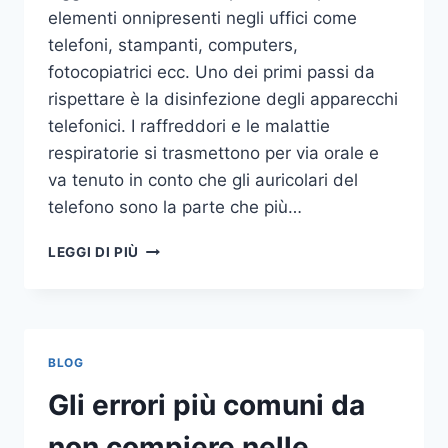
elementi onnipresenti negli uffici come
telefoni, stampanti, computers,
fotocopiatrici ecc. Uno dei primi passi da
rispettare è la disinfezione degli apparecchi
telefonici. I raffreddori e le malattie
respiratorie si trasmettono per via orale e
va tenuto in conto che gli auricolari del
telefono sono la parte che più…
UN
LEGGI DI PIÙ
INASPETTATO
COVO
DI
GERMI
E
BLOG
BATTERI:
PULIZIA
Gli errori più comuni da
DELLE
APPARECCHIATURE
non compiere nelle