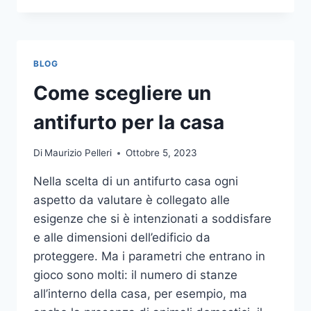
LA
COMUNICAZIONE
INTEGRATA
DELLA
BLOG
TUA
AZIENDA
Come scegliere un
A
UNA
antifurto per la casa
TIPOGRAFIA
ONLINE?
Di
Maurizio Pelleri
Ottobre 5, 2023
ECCO
COME
Nella scelta di un antifurto casa ogni
SCEGLIERE
aspetto da valutare è collegato alle
esigenze che si è intenzionati a soddisfare
e alle dimensioni dell’edificio da
proteggere. Ma i parametri che entrano in
gioco sono molti: il numero di stanze
all’interno della casa, per esempio, ma