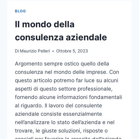
TOCCO
DI
BLOG
CLASSE
PER
Il mondo della
L’ARREDO
DEL
consulenza aziendale
GIARDINO
Di
Maurizio Pelleri
Ottobre 5, 2023
Argomento sempre ostico quello della
consulenza nel mondo delle imprese. Con
questo articolo potremo far luce su alcuni
aspetti di questo settore professionale,
fornendo alcune informazioni fondamentali
al riguardo. Il lavoro del consulente
aziendale consiste essenzialmente
nell’analizzare lo stato dell’azienda e nel
trovare, le giuste soluzioni, risposte o