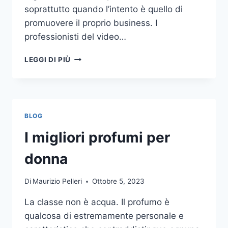
soprattutto quando l’intento è quello di
promuovere il proprio business. I
professionisti del video…
A
LEGGI DI PIÙ
CHI
DOVRESTI
AFFIDARE
LA
PRODUZIONE
BLOG
DI
UN
I migliori profumi per
VIDEO
AZIENDALE?
donna
Di
Maurizio Pelleri
Ottobre 5, 2023
La classe non è acqua. Il profumo è
qualcosa di estremamente personale e