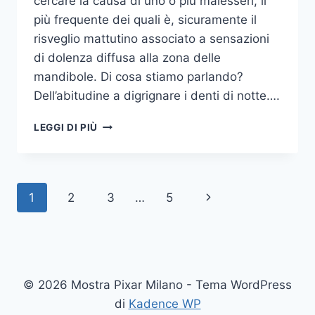
cercare la causa di uno o più malesseri, il
più frequente dei quali è, sicuramente il
risveglio mattutino associato a sensazioni
di dolenza diffusa alla zona delle
mandibole. Di cosa stiamo parlando?
Dell’abitudine a digrignare i denti di notte….
COME
LEGGI DI PIÙ
SMETTERE
UNA
VOLTA
PER
Navigazione
Pagina
1
2
3
…
5
TUTTE
DI
pagina
successiva
DIGRIGNARE
I
DENTI
DI
© 2026 Mostra Pixar Milano - Tema WordPress
NOTTE
di
Kadence WP