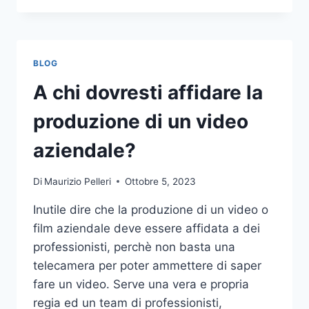
PIÙ
COMUNI
DA
NON
BLOG
COMPIERE
NELLE
A chi dovresti affidare la
SCOMMESSE
SPORTIVE
produzione di un video
ONLINE
aziendale?
Di
Maurizio Pelleri
Ottobre 5, 2023
Inutile dire che la produzione di un video o
film aziendale deve essere affidata a dei
professionisti, perchè non basta una
telecamera per poter ammettere di saper
fare un video. Serve una vera e propria
regia ed un team di professionisti,