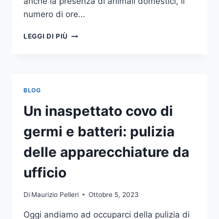
anche la presenza di animali domestici, il
numero di ore…
COME
LEGGI DI PIÙ
SCEGLIERE
UN
ANTIFURTO
PER
LA
BLOG
CASA
Un inaspettato covo di
germi e batteri: pulizia
delle apparecchiature da
ufficio
Di
Maurizio Pelleri
Ottobre 5, 2023
Oggi andiamo ad occuparci della pulizia di