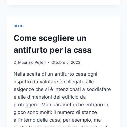
LA
COMUNICAZIONE
INTEGRATA
DELLA
BLOG
TUA
AZIENDA
Come scegliere un
A
UNA
antifurto per la casa
TIPOGRAFIA
ONLINE?
Di
Maurizio Pelleri
Ottobre 5, 2023
ECCO
COME
Nella scelta di un antifurto casa ogni
SCEGLIERE
aspetto da valutare è collegato alle
esigenze che si è intenzionati a soddisfare
e alle dimensioni dell’edificio da
proteggere. Ma i parametri che entrano in
gioco sono molti: il numero di stanze
all’interno della casa, per esempio, ma