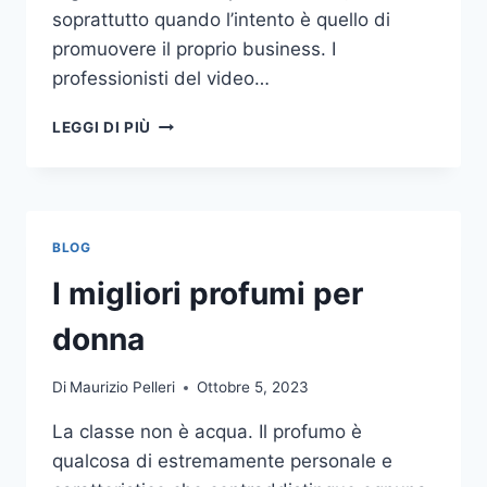
soprattutto quando l’intento è quello di
promuovere il proprio business. I
professionisti del video…
A
LEGGI DI PIÙ
CHI
DOVRESTI
AFFIDARE
LA
PRODUZIONE
BLOG
DI
UN
I migliori profumi per
VIDEO
AZIENDALE?
donna
Di
Maurizio Pelleri
Ottobre 5, 2023
La classe non è acqua. Il profumo è
qualcosa di estremamente personale e