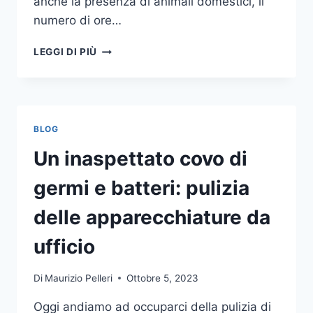
anche la presenza di animali domestici, il
numero di ore…
COME
LEGGI DI PIÙ
SCEGLIERE
UN
ANTIFURTO
PER
LA
BLOG
CASA
Un inaspettato covo di
germi e batteri: pulizia
delle apparecchiature da
ufficio
Di
Maurizio Pelleri
Ottobre 5, 2023
Oggi andiamo ad occuparci della pulizia di