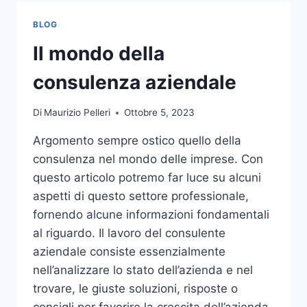
TOCCO
DI
BLOG
CLASSE
PER
Il mondo della
L’ARREDO
DEL
consulenza aziendale
GIARDINO
Di
Maurizio Pelleri
Ottobre 5, 2023
Argomento sempre ostico quello della
consulenza nel mondo delle imprese. Con
questo articolo potremo far luce su alcuni
aspetti di questo settore professionale,
fornendo alcune informazioni fondamentali
al riguardo. Il lavoro del consulente
aziendale consiste essenzialmente
nell’analizzare lo stato dell’azienda e nel
trovare, le giuste soluzioni, risposte o