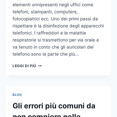
elementi onnipresenti negli uffici come
telefoni, stampanti, computers,
fotocopiatrici ecc. Uno dei primi passi da
rispettare è la disinfezione degli apparecchi
telefonici. I raffreddori e le malattie
respiratorie si trasmettono per via orale e
va tenuto in conto che gli auricolari del
telefono sono la parte che più…
UN
LEGGI DI PIÙ
INASPETTATO
COVO
DI
GERMI
E
BLOG
BATTERI:
PULIZIA
Gli errori più comuni da
DELLE
APPARECCHIATURE
non compiere nelle