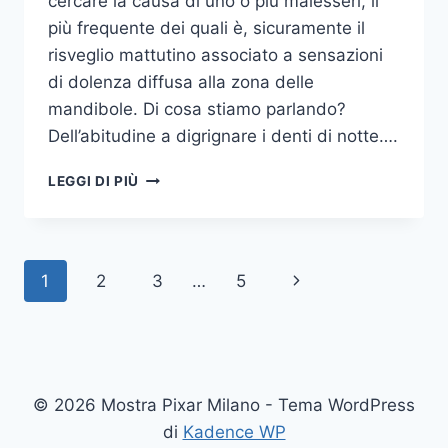
cercare la causa di uno o più malesseri, il
più frequente dei quali è, sicuramente il
risveglio mattutino associato a sensazioni
di dolenza diffusa alla zona delle
mandibole. Di cosa stiamo parlando?
Dell’abitudine a digrignare i denti di notte….
COME
LEGGI DI PIÙ
SMETTERE
UNA
VOLTA
PER
Navigazione
Pagina
1
2
3
…
5
TUTTE
DI
pagina
successiva
DIGRIGNARE
I
DENTI
DI
© 2026 Mostra Pixar Milano - Tema WordPress
NOTTE
di
Kadence WP