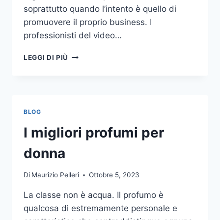
soprattutto quando l’intento è quello di
promuovere il proprio business. I
professionisti del video…
A
LEGGI DI PIÙ
CHI
DOVRESTI
AFFIDARE
LA
PRODUZIONE
BLOG
DI
UN
I migliori profumi per
VIDEO
AZIENDALE?
donna
Di
Maurizio Pelleri
Ottobre 5, 2023
La classe non è acqua. Il profumo è
qualcosa di estremamente personale e