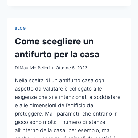
LA
COMUNICAZIONE
INTEGRATA
DELLA
BLOG
TUA
AZIENDA
Come scegliere un
A
UNA
antifurto per la casa
TIPOGRAFIA
ONLINE?
Di
Maurizio Pelleri
Ottobre 5, 2023
ECCO
COME
Nella scelta di un antifurto casa ogni
SCEGLIERE
aspetto da valutare è collegato alle
esigenze che si è intenzionati a soddisfare
e alle dimensioni dell’edificio da
proteggere. Ma i parametri che entrano in
gioco sono molti: il numero di stanze
all’interno della casa, per esempio, ma