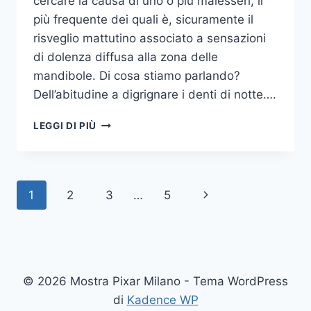
cercare la causa di uno o più malesseri, il
più frequente dei quali è, sicuramente il
risveglio mattutino associato a sensazioni
di dolenza diffusa alla zona delle
mandibole. Di cosa stiamo parlando?
Dell’abitudine a digrignare i denti di notte….
COME
LEGGI DI PIÙ
SMETTERE
UNA
VOLTA
PER
Navigazione
Pagina
1
2
3
…
5
TUTTE
DI
pagina
successiva
DIGRIGNARE
I
DENTI
DI
© 2026 Mostra Pixar Milano - Tema WordPress
NOTTE
di
Kadence WP