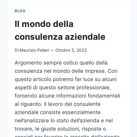
TOCCO
DI
BLOG
CLASSE
PER
Il mondo della
L’ARREDO
DEL
consulenza aziendale
GIARDINO
Di
Maurizio Pelleri
Ottobre 5, 2023
Argomento sempre ostico quello della
consulenza nel mondo delle imprese. Con
questo articolo potremo far luce su alcuni
aspetti di questo settore professionale,
fornendo alcune informazioni fondamentali
al riguardo. Il lavoro del consulente
aziendale consiste essenzialmente
nell’analizzare lo stato dell’azienda e nel
trovare, le giuste soluzioni, risposte o