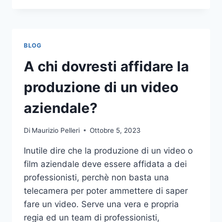
PIÙ
COMUNI
DA
NON
BLOG
COMPIERE
NELLE
A chi dovresti affidare la
SCOMMESSE
SPORTIVE
produzione di un video
ONLINE
aziendale?
Di
Maurizio Pelleri
Ottobre 5, 2023
Inutile dire che la produzione di un video o
film aziendale deve essere affidata a dei
professionisti, perchè non basta una
telecamera per poter ammettere di saper
fare un video. Serve una vera e propria
regia ed un team di professionisti,