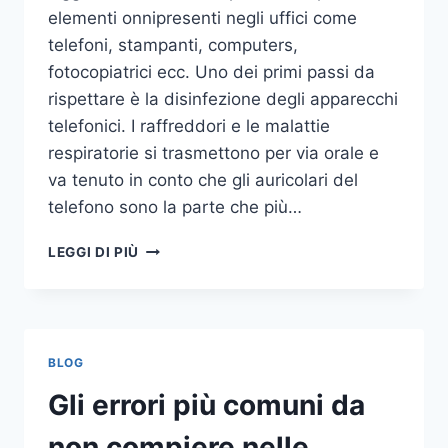
elementi onnipresenti negli uffici come
telefoni, stampanti, computers,
fotocopiatrici ecc. Uno dei primi passi da
rispettare è la disinfezione degli apparecchi
telefonici. I raffreddori e le malattie
respiratorie si trasmettono per via orale e
va tenuto in conto che gli auricolari del
telefono sono la parte che più…
UN
LEGGI DI PIÙ
INASPETTATO
COVO
DI
GERMI
E
BLOG
BATTERI:
PULIZIA
Gli errori più comuni da
DELLE
APPARECCHIATURE
non compiere nelle