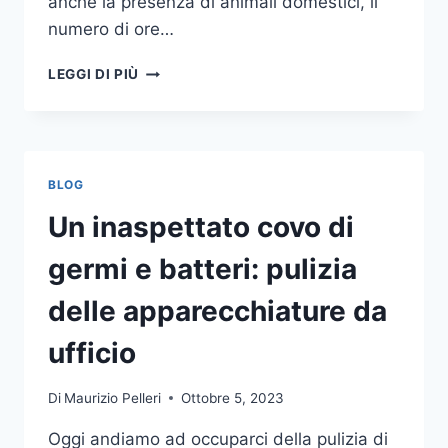
anche la presenza di animali domestici, il
numero di ore…
COME
LEGGI DI PIÙ
SCEGLIERE
UN
ANTIFURTO
PER
LA
BLOG
CASA
Un inaspettato covo di
germi e batteri: pulizia
delle apparecchiature da
ufficio
Di
Maurizio Pelleri
Ottobre 5, 2023
Oggi andiamo ad occuparci della pulizia di