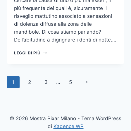
cercare la causa di uno o più malesseri, il
più frequente dei quali è, sicuramente il
risveglio mattutino associato a sensazioni
di dolenza diffusa alla zona delle
mandibole. Di cosa stiamo parlando?
Dell’abitudine a digrignare i denti di notte….
COME
LEGGI DI PIÙ
SMETTERE
UNA
VOLTA
PER
Navigazione
Pagina
1
2
3
…
5
TUTTE
DI
pagina
successiva
DIGRIGNARE
I
DENTI
DI
© 2026 Mostra Pixar Milano - Tema WordPress
NOTTE
di
Kadence WP