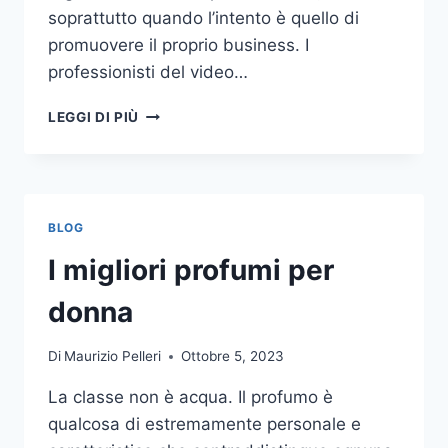
soprattutto quando l’intento è quello di
promuovere il proprio business. I
professionisti del video…
A
LEGGI DI PIÙ
CHI
DOVRESTI
AFFIDARE
LA
PRODUZIONE
BLOG
DI
UN
I migliori profumi per
VIDEO
AZIENDALE?
donna
Di
Maurizio Pelleri
Ottobre 5, 2023
La classe non è acqua. Il profumo è
qualcosa di estremamente personale e