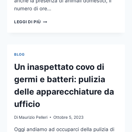
anche la presenza di animali domestici, il
numero di ore…
COME
LEGGI DI PIÙ
SCEGLIERE
UN
ANTIFURTO
PER
LA
BLOG
CASA
Un inaspettato covo di
germi e batteri: pulizia
delle apparecchiature da
ufficio
Di
Maurizio Pelleri
Ottobre 5, 2023
Oggi andiamo ad occuparci della pulizia di