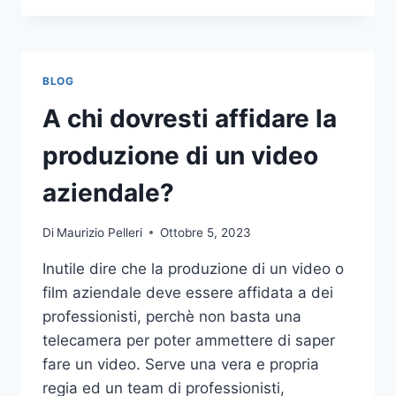
PIÙ
COMUNI
DA
NON
BLOG
COMPIERE
NELLE
A chi dovresti affidare la
SCOMMESSE
SPORTIVE
produzione di un video
ONLINE
aziendale?
Di
Maurizio Pelleri
Ottobre 5, 2023
Inutile dire che la produzione di un video o
film aziendale deve essere affidata a dei
professionisti, perchè non basta una
telecamera per poter ammettere di saper
fare un video. Serve una vera e propria
regia ed un team di professionisti,