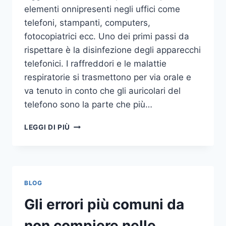
elementi onnipresenti negli uffici come
telefoni, stampanti, computers,
fotocopiatrici ecc. Uno dei primi passi da
rispettare è la disinfezione degli apparecchi
telefonici. I raffreddori e le malattie
respiratorie si trasmettono per via orale e
va tenuto in conto che gli auricolari del
telefono sono la parte che più…
UN
LEGGI DI PIÙ
INASPETTATO
COVO
DI
GERMI
E
BLOG
BATTERI:
PULIZIA
Gli errori più comuni da
DELLE
APPARECCHIATURE
non compiere nelle