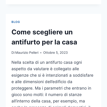
LA
COMUNICAZIONE
INTEGRATA
DELLA
BLOG
TUA
AZIENDA
Come scegliere un
A
UNA
antifurto per la casa
TIPOGRAFIA
ONLINE?
Di
Maurizio Pelleri
Ottobre 5, 2023
ECCO
COME
Nella scelta di un antifurto casa ogni
SCEGLIERE
aspetto da valutare è collegato alle
esigenze che si è intenzionati a soddisfare
e alle dimensioni dell’edificio da
proteggere. Ma i parametri che entrano in
gioco sono molti: il numero di stanze
all’interno della casa, per esempio, ma