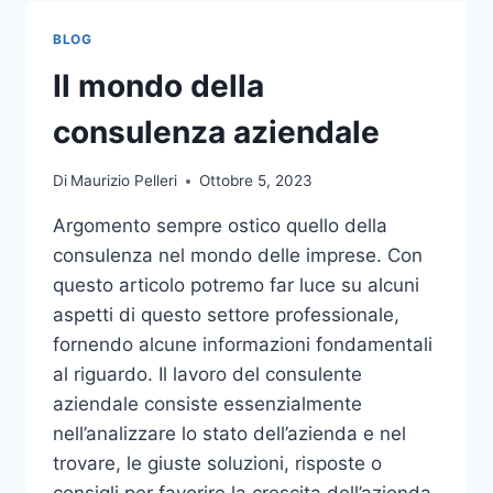
TOCCO
DI
BLOG
CLASSE
PER
Il mondo della
L’ARREDO
DEL
consulenza aziendale
GIARDINO
Di
Maurizio Pelleri
Ottobre 5, 2023
Argomento sempre ostico quello della
consulenza nel mondo delle imprese. Con
questo articolo potremo far luce su alcuni
aspetti di questo settore professionale,
fornendo alcune informazioni fondamentali
al riguardo. Il lavoro del consulente
aziendale consiste essenzialmente
nell’analizzare lo stato dell’azienda e nel
trovare, le giuste soluzioni, risposte o