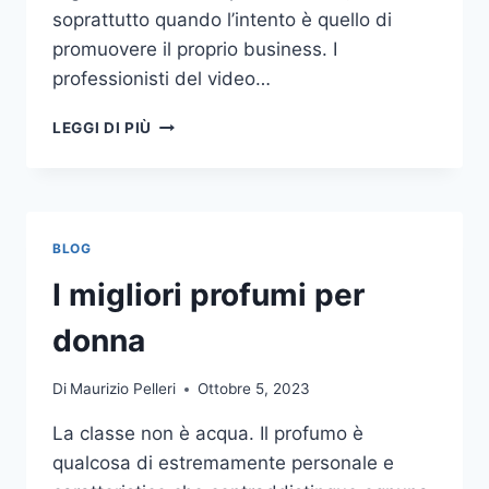
soprattutto quando l’intento è quello di
promuovere il proprio business. I
professionisti del video…
A
LEGGI DI PIÙ
CHI
DOVRESTI
AFFIDARE
LA
PRODUZIONE
BLOG
DI
UN
I migliori profumi per
VIDEO
AZIENDALE?
donna
Di
Maurizio Pelleri
Ottobre 5, 2023
La classe non è acqua. Il profumo è
qualcosa di estremamente personale e