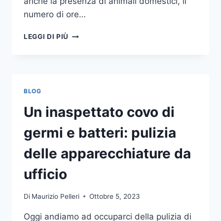
anche la presenza di animali domestici, il
numero di ore…
COME
LEGGI DI PIÙ
SCEGLIERE
UN
ANTIFURTO
PER
LA
BLOG
CASA
Un inaspettato covo di
germi e batteri: pulizia
delle apparecchiature da
ufficio
Di
Maurizio Pelleri
Ottobre 5, 2023
Oggi andiamo ad occuparci della pulizia di