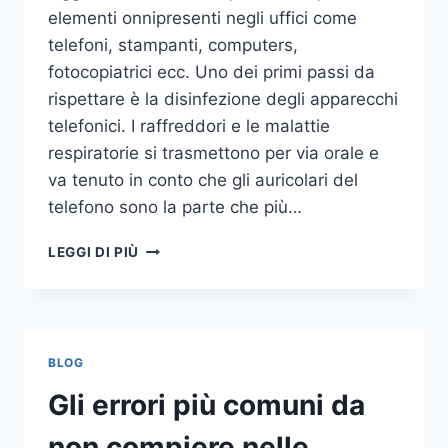
elementi onnipresenti negli uffici come
telefoni, stampanti, computers,
fotocopiatrici ecc. Uno dei primi passi da
rispettare è la disinfezione degli apparecchi
telefonici. I raffreddori e le malattie
respiratorie si trasmettono per via orale e
va tenuto in conto che gli auricolari del
telefono sono la parte che più…
UN
LEGGI DI PIÙ
INASPETTATO
COVO
DI
GERMI
E
BLOG
BATTERI:
PULIZIA
Gli errori più comuni da
DELLE
APPARECCHIATURE
non compiere nelle