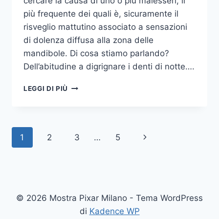
cercare la causa di uno o più malesseri, il
più frequente dei quali è, sicuramente il
risveglio mattutino associato a sensazioni
di dolenza diffusa alla zona delle
mandibole. Di cosa stiamo parlando?
Dell’abitudine a digrignare i denti di notte….
COME
LEGGI DI PIÙ
SMETTERE
UNA
VOLTA
PER
Navigazione
Pagina
1
2
3
…
5
TUTTE
DI
pagina
successiva
DIGRIGNARE
I
DENTI
DI
© 2026 Mostra Pixar Milano - Tema WordPress
NOTTE
di
Kadence WP