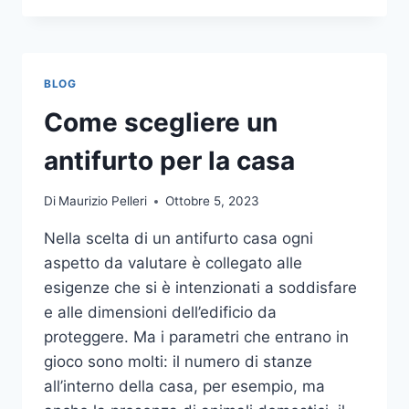
LA
COMUNICAZIONE
INTEGRATA
DELLA
BLOG
TUA
AZIENDA
Come scegliere un
A
UNA
antifurto per la casa
TIPOGRAFIA
ONLINE?
Di
Maurizio Pelleri
Ottobre 5, 2023
ECCO
COME
Nella scelta di un antifurto casa ogni
SCEGLIERE
aspetto da valutare è collegato alle
esigenze che si è intenzionati a soddisfare
e alle dimensioni dell’edificio da
proteggere. Ma i parametri che entrano in
gioco sono molti: il numero di stanze
all’interno della casa, per esempio, ma