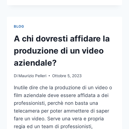
PIÙ
COMUNI
DA
NON
BLOG
COMPIERE
NELLE
A chi dovresti affidare la
SCOMMESSE
SPORTIVE
produzione di un video
ONLINE
aziendale?
Di
Maurizio Pelleri
Ottobre 5, 2023
Inutile dire che la produzione di un video o
film aziendale deve essere affidata a dei
professionisti, perchè non basta una
telecamera per poter ammettere di saper
fare un video. Serve una vera e propria
regia ed un team di professionisti,