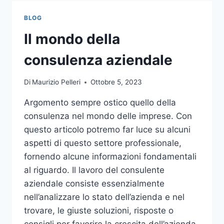
TOCCO
DI
BLOG
CLASSE
PER
Il mondo della
L’ARREDO
DEL
consulenza aziendale
GIARDINO
Di
Maurizio Pelleri
Ottobre 5, 2023
Argomento sempre ostico quello della
consulenza nel mondo delle imprese. Con
questo articolo potremo far luce su alcuni
aspetti di questo settore professionale,
fornendo alcune informazioni fondamentali
al riguardo. Il lavoro del consulente
aziendale consiste essenzialmente
nell’analizzare lo stato dell’azienda e nel
trovare, le giuste soluzioni, risposte o