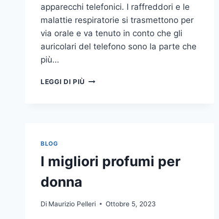
apparecchi telefonici. I raffreddori e le
malattie respiratorie si trasmettono per
via orale e va tenuto in conto che gli
auricolari del telefono sono la parte che
più…
UN
LEGGI DI PIÙ
INASPETTATO
COVO
DI
GERMI
E
BATTERI:
BLOG
PULIZIA
I migliori profumi per
DELLE
APPARECCHIATURE
donna
DA
UFFICIO
Di
Maurizio Pelleri
Ottobre 5, 2023