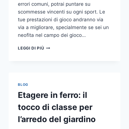
errori comuni, potrai puntare su
scommesse vincenti su ogni sport. Le
tue prestazioni di gioco andranno via
via a migliorare, specialmente se sei un
neofita nel campo dei gioco…
GLI
LEGGI DI PIÙ
ERRORI
PIÙ
COMUNI
DA
NON
COMPIERE
BLOG
NELLE
Etagere in ferro: il
SCOMMESSE
SPORTIVE
tocco di classe per
ONLINE
l’arredo del giardino