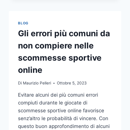
COMUNICAZIONE
INTEGRATA
DELLA
TUA
BLOG
AZIENDA
Gli errori più comuni da
A
UNA
non compiere nelle
TIPOGRAFIA
ONLINE?
scommesse sportive
ECCO
COME
online
SCEGLIERE
Di
Maurizio Pelleri
Ottobre 5, 2023
Evitare alcuni dei più comuni errori
compiuti durante le giocate di
scommesse sportive online favorisce
senz’altro le probabilità di vincere. Con
questo buon approfondimento di alcuni