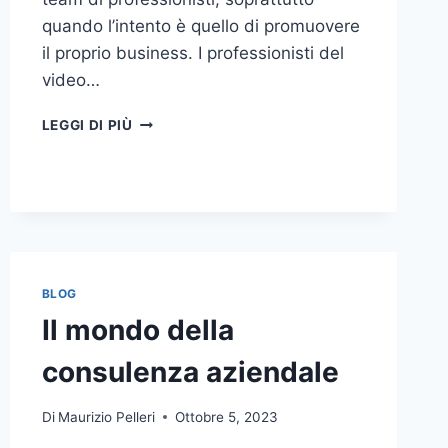
quando l’intento è quello di promuovere
il proprio business. I professionisti del
video…
A
LEGGI DI PIÙ
CHI
DOVRESTI
AFFIDARE
LA
PRODUZIONE
DI
UN
VIDEO
BLOG
AZIENDALE?
Il mondo della
consulenza aziendale
Di
Maurizio Pelleri
Ottobre 5, 2023