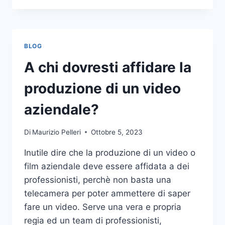
PIÙ
COMUNI
DA
NON
BLOG
COMPIERE
NELLE
A chi dovresti affidare la
SCOMMESSE
SPORTIVE
produzione di un video
ONLINE
aziendale?
Di
Maurizio Pelleri
Ottobre 5, 2023
Inutile dire che la produzione di un video o
film aziendale deve essere affidata a dei
professionisti, perchè non basta una
telecamera per poter ammettere di saper
fare un video. Serve una vera e propria
regia ed un team di professionisti,