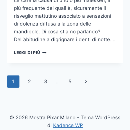
cercare la causa di uno o più malesseri, il
più frequente dei quali è, sicuramente il
risveglio mattutino associato a sensazioni
di dolenza diffusa alla zona delle
mandibole. Di cosa stiamo parlando?
Dell’abitudine a digrignare i denti di notte….
COME
LEGGI DI PIÙ
SMETTERE
UNA
VOLTA
PER
Navigazione
Pagina
1
2
3
…
5
TUTTE
DI
pagina
successiva
DIGRIGNARE
I
DENTI
DI
© 2026 Mostra Pixar Milano - Tema WordPress
NOTTE
di
Kadence WP