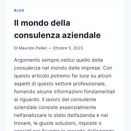
TOCCO
DI
BLOG
CLASSE
PER
Il mondo della
L’ARREDO
DEL
consulenza aziendale
GIARDINO
Di
Maurizio Pelleri
Ottobre 5, 2023
Argomento sempre ostico quello della
consulenza nel mondo delle imprese. Con
questo articolo potremo far luce su alcuni
aspetti di questo settore professionale,
fornendo alcune informazioni fondamentali
al riguardo. Il lavoro del consulente
aziendale consiste essenzialmente
nell’analizzare lo stato dell’azienda e nel
trovare, le giuste soluzioni, risposte o