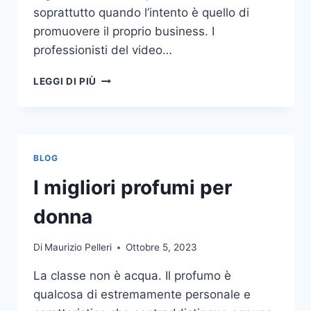
soprattutto quando l’intento è quello di
promuovere il proprio business. I
professionisti del video…
A
LEGGI DI PIÙ
CHI
DOVRESTI
AFFIDARE
LA
PRODUZIONE
BLOG
DI
UN
I migliori profumi per
VIDEO
AZIENDALE?
donna
Di
Maurizio Pelleri
Ottobre 5, 2023
La classe non è acqua. Il profumo è
qualcosa di estremamente personale e