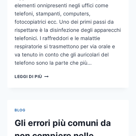
elementi onnipresenti negli uffici come
telefoni, stampanti, computers,
fotocopiatrici ecc. Uno dei primi passi da
rispettare è la disinfezione degli apparecchi
telefonici. I raffreddori e le malattie
respiratorie si trasmettono per via orale e
va tenuto in conto che gli auricolari del
telefono sono la parte che più…
UN
LEGGI DI PIÙ
INASPETTATO
COVO
DI
GERMI
E
BLOG
BATTERI:
PULIZIA
Gli errori più comuni da
DELLE
APPARECCHIATURE
non compiere nelle