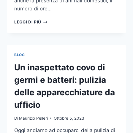
anche la presenza di animali domestici, il
numero di ore…
COME
LEGGI DI PIÙ
SCEGLIERE
UN
ANTIFURTO
PER
LA
BLOG
CASA
Un inaspettato covo di
germi e batteri: pulizia
delle apparecchiature da
ufficio
Di
Maurizio Pelleri
Ottobre 5, 2023
Oggi andiamo ad occuparci della pulizia di