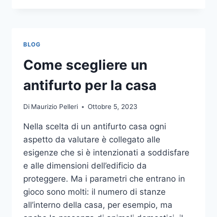
LA
COMUNICAZIONE
INTEGRATA
DELLA
BLOG
TUA
AZIENDA
Come scegliere un
A
UNA
antifurto per la casa
TIPOGRAFIA
ONLINE?
Di
Maurizio Pelleri
Ottobre 5, 2023
ECCO
COME
Nella scelta di un antifurto casa ogni
SCEGLIERE
aspetto da valutare è collegato alle
esigenze che si è intenzionati a soddisfare
e alle dimensioni dell’edificio da
proteggere. Ma i parametri che entrano in
gioco sono molti: il numero di stanze
all’interno della casa, per esempio, ma