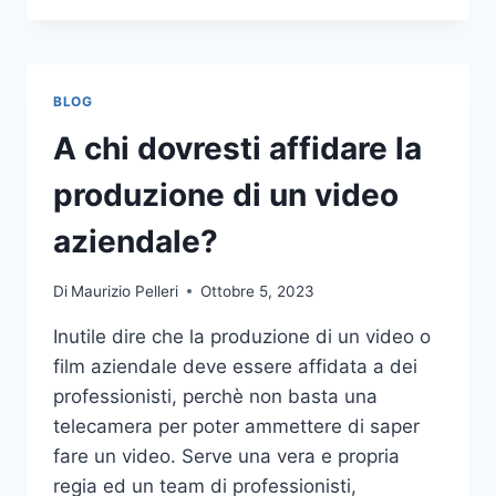
PIÙ
COMUNI
DA
NON
BLOG
COMPIERE
NELLE
A chi dovresti affidare la
SCOMMESSE
SPORTIVE
produzione di un video
ONLINE
aziendale?
Di
Maurizio Pelleri
Ottobre 5, 2023
Inutile dire che la produzione di un video o
film aziendale deve essere affidata a dei
professionisti, perchè non basta una
telecamera per poter ammettere di saper
fare un video. Serve una vera e propria
regia ed un team di professionisti,