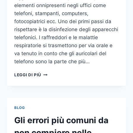
elementi onnipresenti negli uffici come
telefoni, stampanti, computers,
fotocopiatrici ecc. Uno dei primi passi da
rispettare è la disinfezione degli apparecchi
telefonici. I raffreddori e le malattie
respiratorie si trasmettono per via orale e
va tenuto in conto che gli auricolari del
telefono sono la parte che più…
UN
LEGGI DI PIÙ
INASPETTATO
COVO
DI
GERMI
E
BLOG
BATTERI:
PULIZIA
Gli errori più comuni da
DELLE
APPARECCHIATURE
non compiere nelle