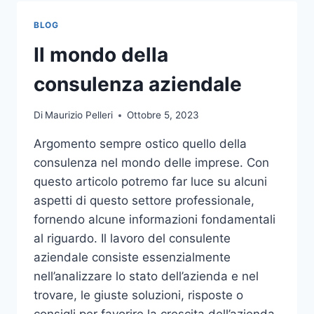
TOCCO
DI
BLOG
CLASSE
PER
Il mondo della
L’ARREDO
DEL
consulenza aziendale
GIARDINO
Di
Maurizio Pelleri
Ottobre 5, 2023
Argomento sempre ostico quello della
consulenza nel mondo delle imprese. Con
questo articolo potremo far luce su alcuni
aspetti di questo settore professionale,
fornendo alcune informazioni fondamentali
al riguardo. Il lavoro del consulente
aziendale consiste essenzialmente
nell’analizzare lo stato dell’azienda e nel
trovare, le giuste soluzioni, risposte o