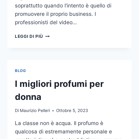
soprattutto quando l’intento è quello di
promuovere il proprio business. I
professionisti del video…
A
LEGGI DI PIÙ
CHI
DOVRESTI
AFFIDARE
LA
PRODUZIONE
BLOG
DI
UN
I migliori profumi per
VIDEO
AZIENDALE?
donna
Di
Maurizio Pelleri
Ottobre 5, 2023
La classe non è acqua. Il profumo è
qualcosa di estremamente personale e