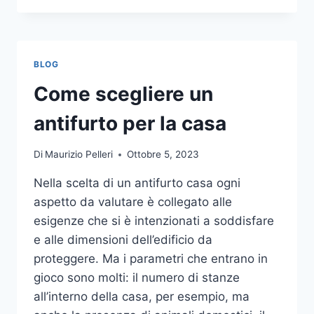
LA
COMUNICAZIONE
INTEGRATA
DELLA
BLOG
TUA
AZIENDA
Come scegliere un
A
UNA
antifurto per la casa
TIPOGRAFIA
ONLINE?
Di
Maurizio Pelleri
Ottobre 5, 2023
ECCO
COME
Nella scelta di un antifurto casa ogni
SCEGLIERE
aspetto da valutare è collegato alle
esigenze che si è intenzionati a soddisfare
e alle dimensioni dell’edificio da
proteggere. Ma i parametri che entrano in
gioco sono molti: il numero di stanze
all’interno della casa, per esempio, ma