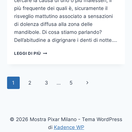
cercare la causa di uno o più malesseri, il
più frequente dei quali è, sicuramente il
risveglio mattutino associato a sensazioni
di dolenza diffusa alla zona delle
mandibole. Di cosa stiamo parlando?
Dell’abitudine a digrignare i denti di notte….
COME
LEGGI DI PIÙ
SMETTERE
UNA
VOLTA
PER
Navigazione
Pagina
1
2
3
…
5
TUTTE
DI
pagina
successiva
DIGRIGNARE
I
DENTI
DI
© 2026 Mostra Pixar Milano - Tema WordPress
NOTTE
di
Kadence WP