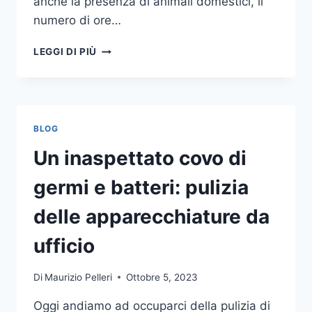
anche la presenza di animali domestici, il
numero di ore…
COME
LEGGI DI PIÙ
SCEGLIERE
UN
ANTIFURTO
PER
LA
BLOG
CASA
Un inaspettato covo di
germi e batteri: pulizia
delle apparecchiature da
ufficio
Di
Maurizio Pelleri
Ottobre 5, 2023
Oggi andiamo ad occuparci della pulizia di