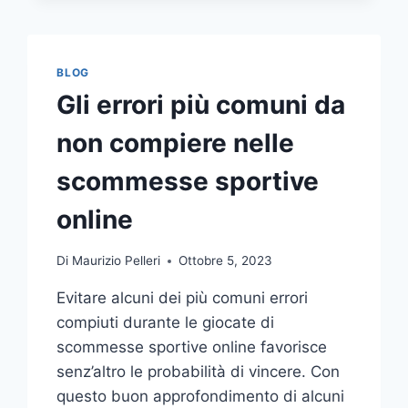
COMUNICAZIONE
INTEGRATA
DELLA
TUA
BLOG
AZIENDA
Gli errori più comuni da
A
UNA
non compiere nelle
TIPOGRAFIA
ONLINE?
scommesse sportive
ECCO
COME
online
SCEGLIERE
Di
Maurizio Pelleri
Ottobre 5, 2023
Evitare alcuni dei più comuni errori
compiuti durante le giocate di
scommesse sportive online favorisce
senz’altro le probabilità di vincere. Con
questo buon approfondimento di alcuni