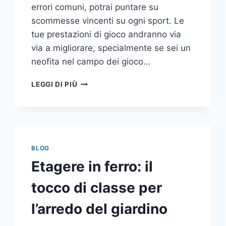
errori comuni, potrai puntare su
scommesse vincenti su ogni sport. Le
tue prestazioni di gioco andranno via
via a migliorare, specialmente se sei un
neofita nel campo dei gioco…
GLI
LEGGI DI PIÙ
ERRORI
PIÙ
COMUNI
DA
NON
COMPIERE
BLOG
NELLE
Etagere in ferro: il
SCOMMESSE
SPORTIVE
tocco di classe per
ONLINE
l’arredo del giardino