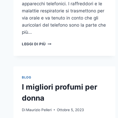
apparecchi telefonici. I raffreddori e le
malattie respiratorie si trasmettono per
via orale e va tenuto in conto che gli
auricolari del telefono sono la parte che
più…
UN
LEGGI DI PIÙ
INASPETTATO
COVO
DI
GERMI
E
BATTERI:
BLOG
PULIZIA
I migliori profumi per
DELLE
APPARECCHIATURE
donna
DA
UFFICIO
Di
Maurizio Pelleri
Ottobre 5, 2023