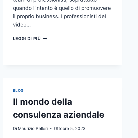
quando l’intento è quello di promuovere
il proprio business. I professionisti del
video…
A
LEGGI DI PIÙ
CHI
DOVRESTI
AFFIDARE
LA
PRODUZIONE
DI
UN
VIDEO
BLOG
AZIENDALE?
Il mondo della
consulenza aziendale
Di
Maurizio Pelleri
Ottobre 5, 2023