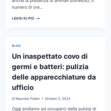
anche la presenza di animali domestici, il
numero di ore…
COME
LEGGI DI PIÙ
SCEGLIERE
UN
ANTIFURTO
PER
LA
BLOG
CASA
Un inaspettato covo di
germi e batteri: pulizia
delle apparecchiature da
ufficio
Di
Maurizio Pelleri
Ottobre 5, 2023
Oggi andiamo ad occuparci della pulizia di