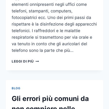
elementi onnipresenti negli uffici come
telefoni, stampanti, computers,
fotocopiatrici ecc. Uno dei primi passi da
rispettare è la disinfezione degli apparecchi
telefonici. I raffreddori e le malattie
respiratorie si trasmettono per via orale e
va tenuto in conto che gli auricolari del
telefono sono la parte che più…
UN
LEGGI DI PIÙ
INASPETTATO
COVO
DI
GERMI
E
BLOG
BATTERI:
PULIZIA
Gli errori più comuni da
DELLE
APPARECCHIATURE
non compiere nelle