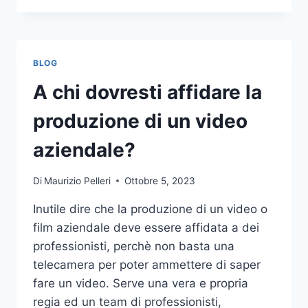
PIÙ
COMUNI
DA
NON
BLOG
COMPIERE
NELLE
A chi dovresti affidare la
SCOMMESSE
SPORTIVE
produzione di un video
ONLINE
aziendale?
Di
Maurizio Pelleri
Ottobre 5, 2023
Inutile dire che la produzione di un video o
film aziendale deve essere affidata a dei
professionisti, perchè non basta una
telecamera per poter ammettere di saper
fare un video. Serve una vera e propria
regia ed un team di professionisti,