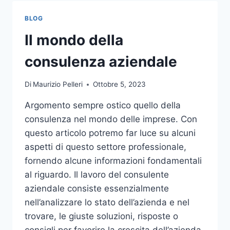
TOCCO
DI
BLOG
CLASSE
PER
Il mondo della
L’ARREDO
DEL
consulenza aziendale
GIARDINO
Di
Maurizio Pelleri
Ottobre 5, 2023
Argomento sempre ostico quello della
consulenza nel mondo delle imprese. Con
questo articolo potremo far luce su alcuni
aspetti di questo settore professionale,
fornendo alcune informazioni fondamentali
al riguardo. Il lavoro del consulente
aziendale consiste essenzialmente
nell’analizzare lo stato dell’azienda e nel
trovare, le giuste soluzioni, risposte o