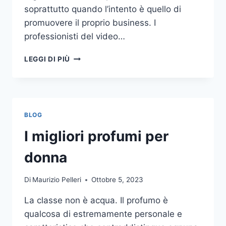
soprattutto quando l’intento è quello di
promuovere il proprio business. I
professionisti del video…
A
LEGGI DI PIÙ
CHI
DOVRESTI
AFFIDARE
LA
PRODUZIONE
BLOG
DI
UN
I migliori profumi per
VIDEO
AZIENDALE?
donna
Di
Maurizio Pelleri
Ottobre 5, 2023
La classe non è acqua. Il profumo è
qualcosa di estremamente personale e