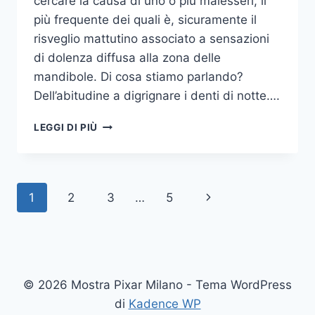
cercare la causa di uno o più malesseri, il
più frequente dei quali è, sicuramente il
risveglio mattutino associato a sensazioni
di dolenza diffusa alla zona delle
mandibole. Di cosa stiamo parlando?
Dell’abitudine a digrignare i denti di notte….
COME
LEGGI DI PIÙ
SMETTERE
UNA
VOLTA
PER
Navigazione
Pagina
1
2
3
…
5
TUTTE
DI
pagina
successiva
DIGRIGNARE
I
DENTI
DI
© 2026 Mostra Pixar Milano - Tema WordPress
NOTTE
di
Kadence WP