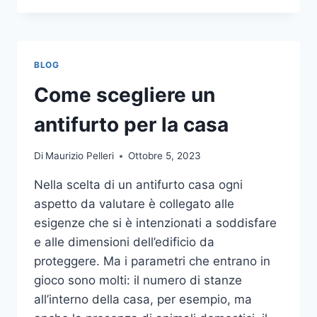
LA
COMUNICAZIONE
INTEGRATA
DELLA
BLOG
TUA
AZIENDA
Come scegliere un
A
UNA
antifurto per la casa
TIPOGRAFIA
ONLINE?
Di
Maurizio Pelleri
Ottobre 5, 2023
ECCO
COME
Nella scelta di un antifurto casa ogni
SCEGLIERE
aspetto da valutare è collegato alle
esigenze che si è intenzionati a soddisfare
e alle dimensioni dell’edificio da
proteggere. Ma i parametri che entrano in
gioco sono molti: il numero di stanze
all’interno della casa, per esempio, ma