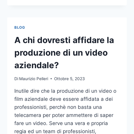
PIÙ
COMUNI
DA
NON
BLOG
COMPIERE
NELLE
A chi dovresti affidare la
SCOMMESSE
SPORTIVE
produzione di un video
ONLINE
aziendale?
Di
Maurizio Pelleri
Ottobre 5, 2023
Inutile dire che la produzione di un video o
film aziendale deve essere affidata a dei
professionisti, perchè non basta una
telecamera per poter ammettere di saper
fare un video. Serve una vera e propria
regia ed un team di professionisti,