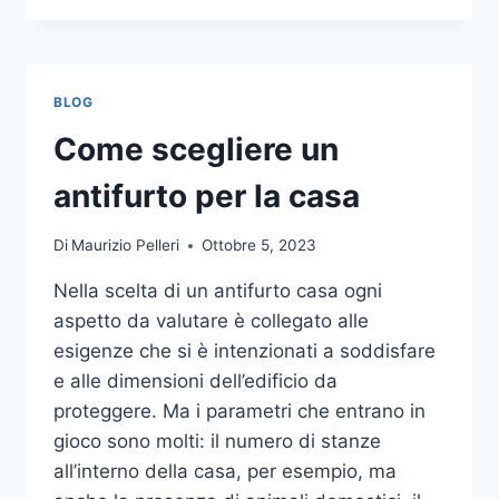
LA
COMUNICAZIONE
INTEGRATA
DELLA
BLOG
TUA
AZIENDA
Come scegliere un
A
UNA
antifurto per la casa
TIPOGRAFIA
ONLINE?
Di
Maurizio Pelleri
Ottobre 5, 2023
ECCO
COME
Nella scelta di un antifurto casa ogni
SCEGLIERE
aspetto da valutare è collegato alle
esigenze che si è intenzionati a soddisfare
e alle dimensioni dell’edificio da
proteggere. Ma i parametri che entrano in
gioco sono molti: il numero di stanze
all’interno della casa, per esempio, ma