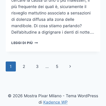
cercare la causa di uno o più malesseri, il
più frequente dei quali è, sicuramente il
risveglio mattutino associato a sensazioni
di dolenza diffusa alla zona delle
mandibole. Di cosa stiamo parlando?
Dell’abitudine a digrignare i denti di notte….
COME
LEGGI DI PIÙ
SMETTERE
UNA
VOLTA
PER
Navigazione
Pagina
1
2
3
…
5
TUTTE
DI
pagina
successiva
DIGRIGNARE
I
DENTI
DI
© 2026 Mostra Pixar Milano - Tema WordPress
NOTTE
di
Kadence WP