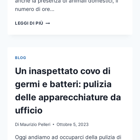
anche la presenza di animali domestici, il
numero di ore…
COME
LEGGI DI PIÙ
SCEGLIERE
UN
ANTIFURTO
PER
LA
BLOG
CASA
Un inaspettato covo di
germi e batteri: pulizia
delle apparecchiature da
ufficio
Di
Maurizio Pelleri
Ottobre 5, 2023
Oggi andiamo ad occuparci della pulizia di