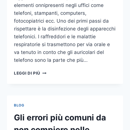
elementi onnipresenti negli uffici come
telefoni, stampanti, computers,
fotocopiatrici ecc. Uno dei primi passi da
rispettare è la disinfezione degli apparecchi
telefonici. I raffreddori e le malattie
respiratorie si trasmettono per via orale e
va tenuto in conto che gli auricolari del
telefono sono la parte che più…
UN
LEGGI DI PIÙ
INASPETTATO
COVO
DI
GERMI
E
BLOG
BATTERI:
PULIZIA
Gli errori più comuni da
DELLE
APPARECCHIATURE
non compiere nelle