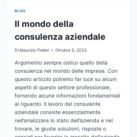
TOCCO
DI
BLOG
CLASSE
PER
Il mondo della
L’ARREDO
DEL
consulenza aziendale
GIARDINO
Di
Maurizio Pelleri
Ottobre 5, 2023
Argomento sempre ostico quello della
consulenza nel mondo delle imprese. Con
questo articolo potremo far luce su alcuni
aspetti di questo settore professionale,
fornendo alcune informazioni fondamentali
al riguardo. Il lavoro del consulente
aziendale consiste essenzialmente
nell’analizzare lo stato dell’azienda e nel
trovare, le giuste soluzioni, risposte o