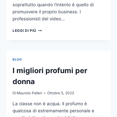
soprattutto quando l’intento è quello di
promuovere il proprio business. I
professionisti del video…
A
LEGGI DI PIÙ
CHI
DOVRESTI
AFFIDARE
LA
PRODUZIONE
BLOG
DI
UN
I migliori profumi per
VIDEO
AZIENDALE?
donna
Di
Maurizio Pelleri
Ottobre 5, 2023
La classe non è acqua. Il profumo è
qualcosa di estremamente personale e