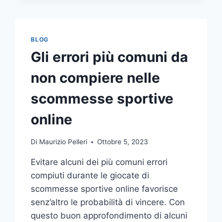
COMUNICAZIONE
INTEGRATA
DELLA
TUA
BLOG
AZIENDA
Gli errori più comuni da
A
UNA
non compiere nelle
TIPOGRAFIA
ONLINE?
scommesse sportive
ECCO
COME
online
SCEGLIERE
Di
Maurizio Pelleri
Ottobre 5, 2023
Evitare alcuni dei più comuni errori
compiuti durante le giocate di
scommesse sportive online favorisce
senz’altro le probabilità di vincere. Con
questo buon approfondimento di alcuni