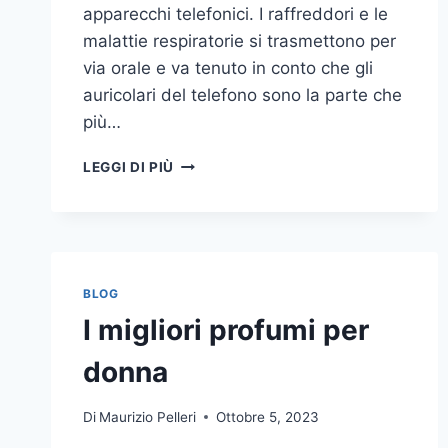
apparecchi telefonici. I raffreddori e le
malattie respiratorie si trasmettono per
via orale e va tenuto in conto che gli
auricolari del telefono sono la parte che
più…
UN
LEGGI DI PIÙ
INASPETTATO
COVO
DI
GERMI
E
BATTERI:
BLOG
PULIZIA
I migliori profumi per
DELLE
APPARECCHIATURE
donna
DA
UFFICIO
Di
Maurizio Pelleri
Ottobre 5, 2023