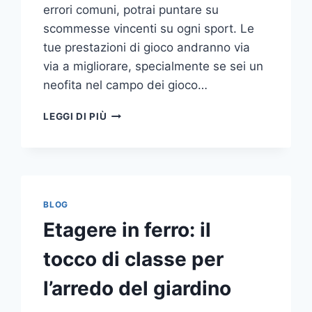
errori comuni, potrai puntare su
scommesse vincenti su ogni sport. Le
tue prestazioni di gioco andranno via
via a migliorare, specialmente se sei un
neofita nel campo dei gioco…
GLI
LEGGI DI PIÙ
ERRORI
PIÙ
COMUNI
DA
NON
COMPIERE
BLOG
NELLE
Etagere in ferro: il
SCOMMESSE
SPORTIVE
tocco di classe per
ONLINE
l’arredo del giardino