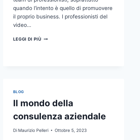
quando l’intento è quello di promuovere
il proprio business. I professionisti del
video…
A
LEGGI DI PIÙ
CHI
DOVRESTI
AFFIDARE
LA
PRODUZIONE
DI
UN
VIDEO
BLOG
AZIENDALE?
Il mondo della
consulenza aziendale
Di
Maurizio Pelleri
Ottobre 5, 2023