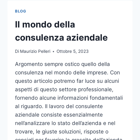
TOCCO
DI
BLOG
CLASSE
PER
Il mondo della
L’ARREDO
DEL
consulenza aziendale
GIARDINO
Di
Maurizio Pelleri
Ottobre 5, 2023
Argomento sempre ostico quello della
consulenza nel mondo delle imprese. Con
questo articolo potremo far luce su alcuni
aspetti di questo settore professionale,
fornendo alcune informazioni fondamentali
al riguardo. Il lavoro del consulente
aziendale consiste essenzialmente
nell’analizzare lo stato dell’azienda e nel
trovare, le giuste soluzioni, risposte o