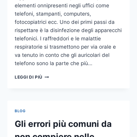
elementi onnipresenti negli uffici come
telefoni, stampanti, computers,
fotocopiatrici ecc. Uno dei primi passi da
rispettare è la disinfezione degli apparecchi
telefonici. I raffreddori e le malattie
respiratorie si trasmettono per via orale e
va tenuto in conto che gli auricolari del
telefono sono la parte che più…
UN
LEGGI DI PIÙ
INASPETTATO
COVO
DI
GERMI
E
BLOG
BATTERI:
PULIZIA
Gli errori più comuni da
DELLE
APPARECCHIATURE
non compiere nelle