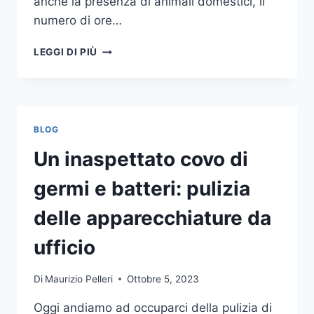
anche la presenza di animali domestici, il
numero di ore…
COME
LEGGI DI PIÙ
SCEGLIERE
UN
ANTIFURTO
PER
LA
BLOG
CASA
Un inaspettato covo di
germi e batteri: pulizia
delle apparecchiature da
ufficio
Di
Maurizio Pelleri
Ottobre 5, 2023
Oggi andiamo ad occuparci della pulizia di