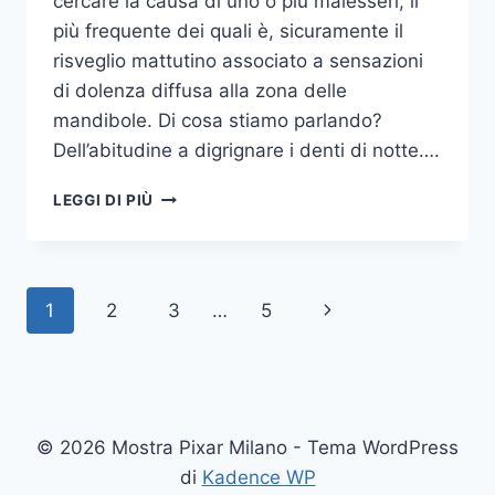
cercare la causa di uno o più malesseri, il
più frequente dei quali è, sicuramente il
risveglio mattutino associato a sensazioni
di dolenza diffusa alla zona delle
mandibole. Di cosa stiamo parlando?
Dell’abitudine a digrignare i denti di notte….
COME
LEGGI DI PIÙ
SMETTERE
UNA
VOLTA
PER
Navigazione
Pagina
1
2
3
…
5
TUTTE
DI
pagina
successiva
DIGRIGNARE
I
DENTI
DI
© 2026 Mostra Pixar Milano - Tema WordPress
NOTTE
di
Kadence WP