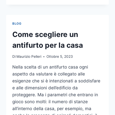
LA
COMUNICAZIONE
INTEGRATA
DELLA
BLOG
TUA
AZIENDA
Come scegliere un
A
UNA
antifurto per la casa
TIPOGRAFIA
ONLINE?
Di
Maurizio Pelleri
Ottobre 5, 2023
ECCO
COME
Nella scelta di un antifurto casa ogni
SCEGLIERE
aspetto da valutare è collegato alle
esigenze che si è intenzionati a soddisfare
e alle dimensioni dell’edificio da
proteggere. Ma i parametri che entrano in
gioco sono molti: il numero di stanze
all’interno della casa, per esempio, ma