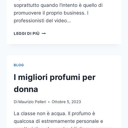
soprattutto quando l’intento è quello di
promuovere il proprio business. I
professionisti del video…
A
LEGGI DI PIÙ
CHI
DOVRESTI
AFFIDARE
LA
PRODUZIONE
BLOG
DI
UN
I migliori profumi per
VIDEO
AZIENDALE?
donna
Di
Maurizio Pelleri
Ottobre 5, 2023
La classe non è acqua. Il profumo è
qualcosa di estremamente personale e