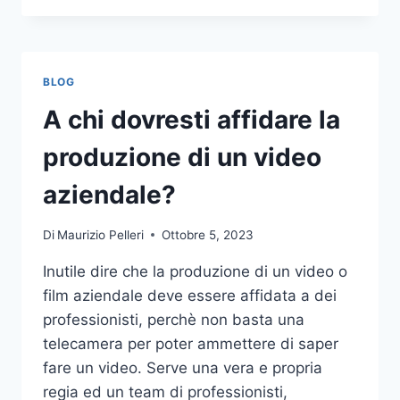
PIÙ
COMUNI
DA
NON
BLOG
COMPIERE
NELLE
A chi dovresti affidare la
SCOMMESSE
SPORTIVE
produzione di un video
ONLINE
aziendale?
Di
Maurizio Pelleri
Ottobre 5, 2023
Inutile dire che la produzione di un video o
film aziendale deve essere affidata a dei
professionisti, perchè non basta una
telecamera per poter ammettere di saper
fare un video. Serve una vera e propria
regia ed un team di professionisti,