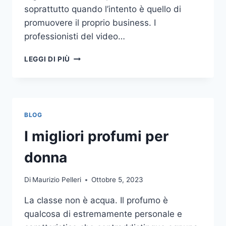
soprattutto quando l’intento è quello di
promuovere il proprio business. I
professionisti del video…
A
LEGGI DI PIÙ
CHI
DOVRESTI
AFFIDARE
LA
PRODUZIONE
BLOG
DI
UN
I migliori profumi per
VIDEO
AZIENDALE?
donna
Di
Maurizio Pelleri
Ottobre 5, 2023
La classe non è acqua. Il profumo è
qualcosa di estremamente personale e