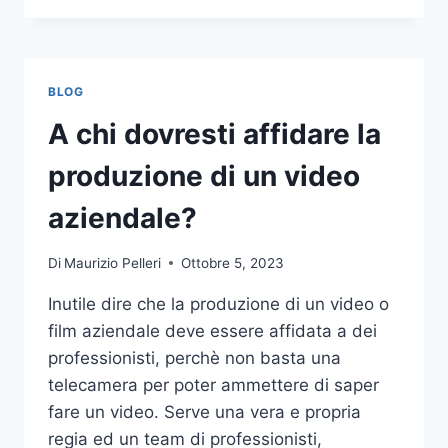
PIÙ
COMUNI
DA
NON
BLOG
COMPIERE
NELLE
A chi dovresti affidare la
SCOMMESSE
SPORTIVE
produzione di un video
ONLINE
aziendale?
Di
Maurizio Pelleri
Ottobre 5, 2023
Inutile dire che la produzione di un video o
film aziendale deve essere affidata a dei
professionisti, perchè non basta una
telecamera per poter ammettere di saper
fare un video. Serve una vera e propria
regia ed un team di professionisti,