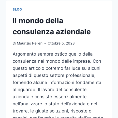
TOCCO
DI
BLOG
CLASSE
PER
Il mondo della
L’ARREDO
DEL
consulenza aziendale
GIARDINO
Di
Maurizio Pelleri
Ottobre 5, 2023
Argomento sempre ostico quello della
consulenza nel mondo delle imprese. Con
questo articolo potremo far luce su alcuni
aspetti di questo settore professionale,
fornendo alcune informazioni fondamentali
al riguardo. Il lavoro del consulente
aziendale consiste essenzialmente
nell’analizzare lo stato dell’azienda e nel
trovare, le giuste soluzioni, risposte o