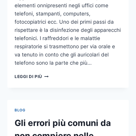
elementi onnipresenti negli uffici come
telefoni, stampanti, computers,
fotocopiatrici ecc. Uno dei primi passi da
rispettare è la disinfezione degli apparecchi
telefonici. I raffreddori e le malattie
respiratorie si trasmettono per via orale e
va tenuto in conto che gli auricolari del
telefono sono la parte che più…
UN
LEGGI DI PIÙ
INASPETTATO
COVO
DI
GERMI
E
BLOG
BATTERI:
PULIZIA
Gli errori più comuni da
DELLE
APPARECCHIATURE
non compiere nelle