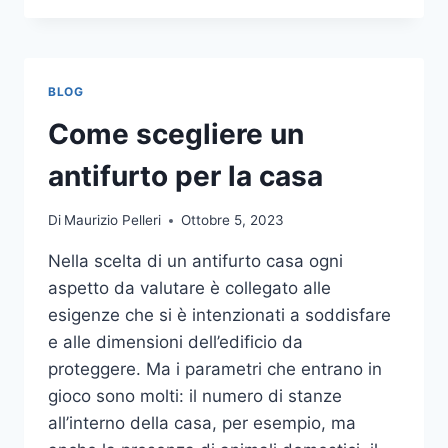
LA
COMUNICAZIONE
INTEGRATA
DELLA
BLOG
TUA
AZIENDA
Come scegliere un
A
UNA
antifurto per la casa
TIPOGRAFIA
ONLINE?
Di
Maurizio Pelleri
Ottobre 5, 2023
ECCO
COME
Nella scelta di un antifurto casa ogni
SCEGLIERE
aspetto da valutare è collegato alle
esigenze che si è intenzionati a soddisfare
e alle dimensioni dell’edificio da
proteggere. Ma i parametri che entrano in
gioco sono molti: il numero di stanze
all’interno della casa, per esempio, ma