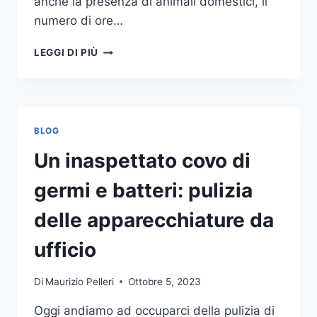
anche la presenza di animali domestici, il
numero di ore…
COME
LEGGI DI PIÙ
SCEGLIERE
UN
ANTIFURTO
PER
LA
BLOG
CASA
Un inaspettato covo di
germi e batteri: pulizia
delle apparecchiature da
ufficio
Di
Maurizio Pelleri
Ottobre 5, 2023
Oggi andiamo ad occuparci della pulizia di