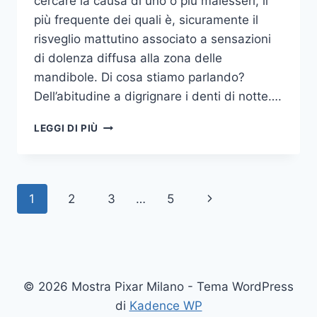
cercare la causa di uno o più malesseri, il
più frequente dei quali è, sicuramente il
risveglio mattutino associato a sensazioni
di dolenza diffusa alla zona delle
mandibole. Di cosa stiamo parlando?
Dell’abitudine a digrignare i denti di notte….
COME
LEGGI DI PIÙ
SMETTERE
UNA
VOLTA
PER
Navigazione
Pagina
1
2
3
…
5
TUTTE
DI
pagina
successiva
DIGRIGNARE
I
DENTI
DI
© 2026 Mostra Pixar Milano - Tema WordPress
NOTTE
di
Kadence WP