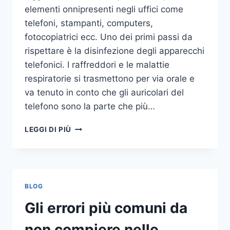
elementi onnipresenti negli uffici come
telefoni, stampanti, computers,
fotocopiatrici ecc. Uno dei primi passi da
rispettare è la disinfezione degli apparecchi
telefonici. I raffreddori e le malattie
respiratorie si trasmettono per via orale e
va tenuto in conto che gli auricolari del
telefono sono la parte che più…
UN
LEGGI DI PIÙ
INASPETTATO
COVO
DI
GERMI
E
BLOG
BATTERI:
PULIZIA
Gli errori più comuni da
DELLE
APPARECCHIATURE
non compiere nelle