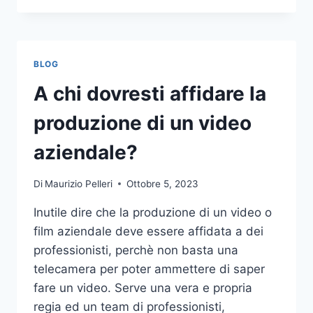
PIÙ
COMUNI
DA
NON
BLOG
COMPIERE
NELLE
A chi dovresti affidare la
SCOMMESSE
SPORTIVE
produzione di un video
ONLINE
aziendale?
Di
Maurizio Pelleri
Ottobre 5, 2023
Inutile dire che la produzione di un video o
film aziendale deve essere affidata a dei
professionisti, perchè non basta una
telecamera per poter ammettere di saper
fare un video. Serve una vera e propria
regia ed un team di professionisti,