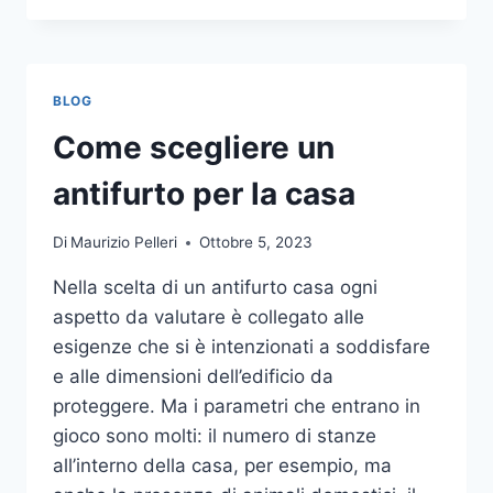
LA
COMUNICAZIONE
INTEGRATA
DELLA
BLOG
TUA
AZIENDA
Come scegliere un
A
UNA
antifurto per la casa
TIPOGRAFIA
ONLINE?
Di
Maurizio Pelleri
Ottobre 5, 2023
ECCO
COME
Nella scelta di un antifurto casa ogni
SCEGLIERE
aspetto da valutare è collegato alle
esigenze che si è intenzionati a soddisfare
e alle dimensioni dell’edificio da
proteggere. Ma i parametri che entrano in
gioco sono molti: il numero di stanze
all’interno della casa, per esempio, ma