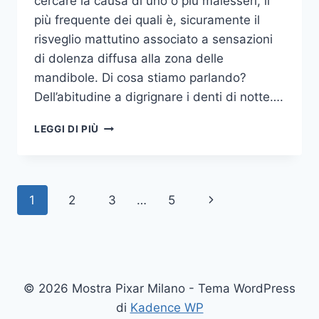
cercare la causa di uno o più malesseri, il
più frequente dei quali è, sicuramente il
risveglio mattutino associato a sensazioni
di dolenza diffusa alla zona delle
mandibole. Di cosa stiamo parlando?
Dell’abitudine a digrignare i denti di notte….
COME
LEGGI DI PIÙ
SMETTERE
UNA
VOLTA
PER
Navigazione
Pagina
1
2
3
…
5
TUTTE
DI
pagina
successiva
DIGRIGNARE
I
DENTI
DI
© 2026 Mostra Pixar Milano - Tema WordPress
NOTTE
di
Kadence WP