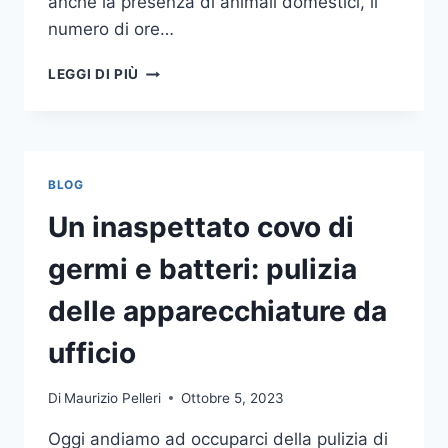
anche la presenza di animali domestici, il
numero di ore…
COME
LEGGI DI PIÙ
SCEGLIERE
UN
ANTIFURTO
PER
LA
BLOG
CASA
Un inaspettato covo di
germi e batteri: pulizia
delle apparecchiature da
ufficio
Di
Maurizio Pelleri
Ottobre 5, 2023
Oggi andiamo ad occuparci della pulizia di