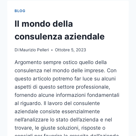
TOCCO
DI
BLOG
CLASSE
PER
Il mondo della
L’ARREDO
DEL
consulenza aziendale
GIARDINO
Di
Maurizio Pelleri
Ottobre 5, 2023
Argomento sempre ostico quello della
consulenza nel mondo delle imprese. Con
questo articolo potremo far luce su alcuni
aspetti di questo settore professionale,
fornendo alcune informazioni fondamentali
al riguardo. Il lavoro del consulente
aziendale consiste essenzialmente
nell’analizzare lo stato dell’azienda e nel
trovare, le giuste soluzioni, risposte o