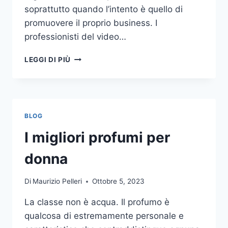
soprattutto quando l’intento è quello di
promuovere il proprio business. I
professionisti del video…
A
LEGGI DI PIÙ
CHI
DOVRESTI
AFFIDARE
LA
PRODUZIONE
BLOG
DI
UN
I migliori profumi per
VIDEO
AZIENDALE?
donna
Di
Maurizio Pelleri
Ottobre 5, 2023
La classe non è acqua. Il profumo è
qualcosa di estremamente personale e