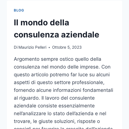
TOCCO
DI
BLOG
CLASSE
PER
Il mondo della
L’ARREDO
DEL
consulenza aziendale
GIARDINO
Di
Maurizio Pelleri
Ottobre 5, 2023
Argomento sempre ostico quello della
consulenza nel mondo delle imprese. Con
questo articolo potremo far luce su alcuni
aspetti di questo settore professionale,
fornendo alcune informazioni fondamentali
al riguardo. Il lavoro del consulente
aziendale consiste essenzialmente
nell’analizzare lo stato dell’azienda e nel
trovare, le giuste soluzioni, risposte o