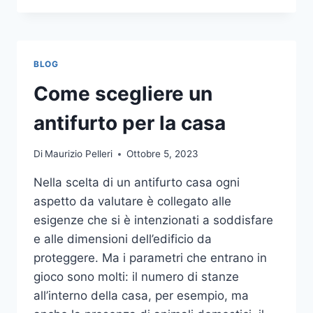
LA
COMUNICAZIONE
INTEGRATA
DELLA
BLOG
TUA
AZIENDA
Come scegliere un
A
UNA
antifurto per la casa
TIPOGRAFIA
ONLINE?
Di
Maurizio Pelleri
Ottobre 5, 2023
ECCO
COME
Nella scelta di un antifurto casa ogni
SCEGLIERE
aspetto da valutare è collegato alle
esigenze che si è intenzionati a soddisfare
e alle dimensioni dell’edificio da
proteggere. Ma i parametri che entrano in
gioco sono molti: il numero di stanze
all’interno della casa, per esempio, ma