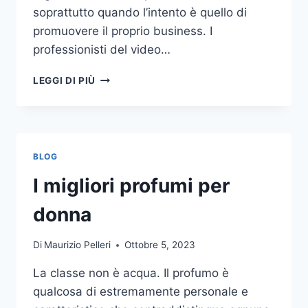
soprattutto quando l’intento è quello di
promuovere il proprio business. I
professionisti del video…
A
LEGGI DI PIÙ
CHI
DOVRESTI
AFFIDARE
LA
PRODUZIONE
BLOG
DI
UN
I migliori profumi per
VIDEO
AZIENDALE?
donna
Di
Maurizio Pelleri
Ottobre 5, 2023
La classe non è acqua. Il profumo è
qualcosa di estremamente personale e