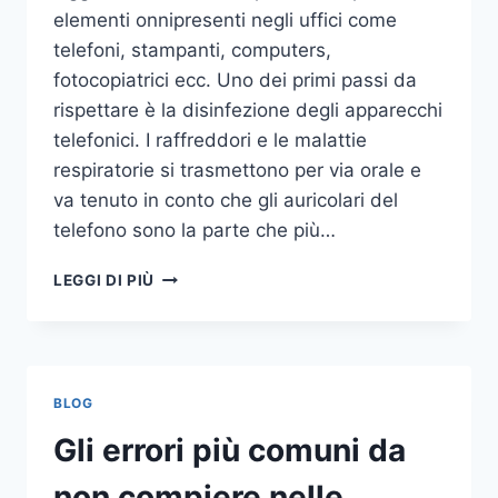
elementi onnipresenti negli uffici come
telefoni, stampanti, computers,
fotocopiatrici ecc. Uno dei primi passi da
rispettare è la disinfezione degli apparecchi
telefonici. I raffreddori e le malattie
respiratorie si trasmettono per via orale e
va tenuto in conto che gli auricolari del
telefono sono la parte che più…
UN
LEGGI DI PIÙ
INASPETTATO
COVO
DI
GERMI
E
BLOG
BATTERI:
PULIZIA
Gli errori più comuni da
DELLE
APPARECCHIATURE
non compiere nelle