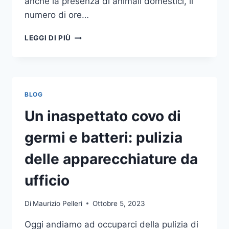
anche la presenza di animali domestici, il
numero di ore…
COME
LEGGI DI PIÙ
SCEGLIERE
UN
ANTIFURTO
PER
LA
BLOG
CASA
Un inaspettato covo di
germi e batteri: pulizia
delle apparecchiature da
ufficio
Di
Maurizio Pelleri
Ottobre 5, 2023
Oggi andiamo ad occuparci della pulizia di