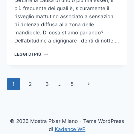
cercare la causa di uno o più malesseri, il
più frequente dei quali è, sicuramente il
risveglio mattutino associato a sensazioni
di dolenza diffusa alla zona delle
mandibole. Di cosa stiamo parlando?
Dell’abitudine a digrignare i denti di notte….
COME
LEGGI DI PIÙ
SMETTERE
UNA
VOLTA
PER
Navigazione
Pagina
1
2
3
…
5
TUTTE
DI
pagina
successiva
DIGRIGNARE
I
DENTI
DI
© 2026 Mostra Pixar Milano - Tema WordPress
NOTTE
di
Kadence WP