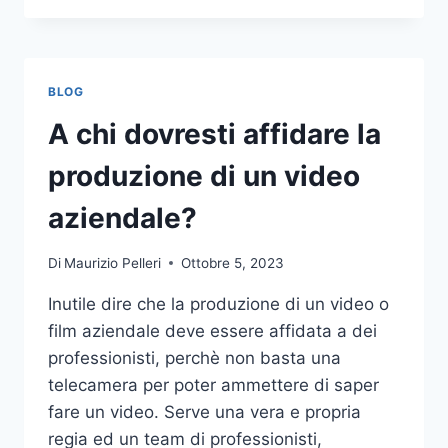
PIÙ
COMUNI
DA
NON
BLOG
COMPIERE
NELLE
A chi dovresti affidare la
SCOMMESSE
SPORTIVE
produzione di un video
ONLINE
aziendale?
Di
Maurizio Pelleri
Ottobre 5, 2023
Inutile dire che la produzione di un video o
film aziendale deve essere affidata a dei
professionisti, perchè non basta una
telecamera per poter ammettere di saper
fare un video. Serve una vera e propria
regia ed un team di professionisti,