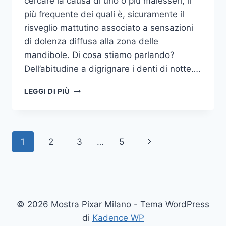
cercare la causa di uno o più malesseri, il
più frequente dei quali è, sicuramente il
risveglio mattutino associato a sensazioni
di dolenza diffusa alla zona delle
mandibole. Di cosa stiamo parlando?
Dell’abitudine a digrignare i denti di notte….
COME
LEGGI DI PIÙ
SMETTERE
UNA
VOLTA
PER
Navigazione
Pagina
1
2
3
…
5
TUTTE
DI
pagina
successiva
DIGRIGNARE
I
DENTI
DI
© 2026 Mostra Pixar Milano - Tema WordPress
NOTTE
di
Kadence WP