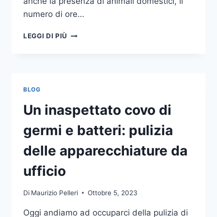
anche la presenza di animali domestici, il
numero di ore…
COME
LEGGI DI PIÙ
SCEGLIERE
UN
ANTIFURTO
PER
LA
BLOG
CASA
Un inaspettato covo di
germi e batteri: pulizia
delle apparecchiature da
ufficio
Di
Maurizio Pelleri
Ottobre 5, 2023
Oggi andiamo ad occuparci della pulizia di