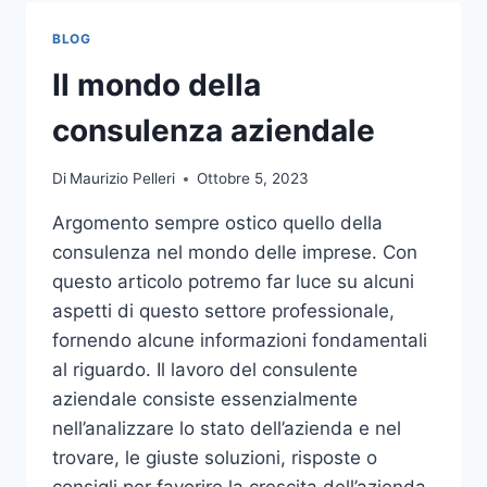
TOCCO
DI
BLOG
CLASSE
PER
Il mondo della
L’ARREDO
DEL
consulenza aziendale
GIARDINO
Di
Maurizio Pelleri
Ottobre 5, 2023
Argomento sempre ostico quello della
consulenza nel mondo delle imprese. Con
questo articolo potremo far luce su alcuni
aspetti di questo settore professionale,
fornendo alcune informazioni fondamentali
al riguardo. Il lavoro del consulente
aziendale consiste essenzialmente
nell’analizzare lo stato dell’azienda e nel
trovare, le giuste soluzioni, risposte o