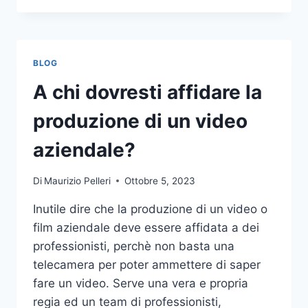
PIÙ
COMUNI
DA
NON
BLOG
COMPIERE
NELLE
A chi dovresti affidare la
SCOMMESSE
SPORTIVE
produzione di un video
ONLINE
aziendale?
Di
Maurizio Pelleri
Ottobre 5, 2023
Inutile dire che la produzione di un video o
film aziendale deve essere affidata a dei
professionisti, perchè non basta una
telecamera per poter ammettere di saper
fare un video. Serve una vera e propria
regia ed un team di professionisti,