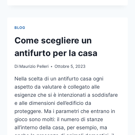
LA
COMUNICAZIONE
INTEGRATA
DELLA
BLOG
TUA
AZIENDA
Come scegliere un
A
UNA
antifurto per la casa
TIPOGRAFIA
ONLINE?
Di
Maurizio Pelleri
Ottobre 5, 2023
ECCO
COME
Nella scelta di un antifurto casa ogni
SCEGLIERE
aspetto da valutare è collegato alle
esigenze che si è intenzionati a soddisfare
e alle dimensioni dell’edificio da
proteggere. Ma i parametri che entrano in
gioco sono molti: il numero di stanze
all’interno della casa, per esempio, ma