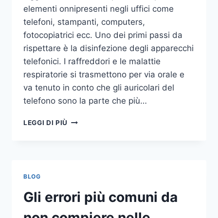
elementi onnipresenti negli uffici come
telefoni, stampanti, computers,
fotocopiatrici ecc. Uno dei primi passi da
rispettare è la disinfezione degli apparecchi
telefonici. I raffreddori e le malattie
respiratorie si trasmettono per via orale e
va tenuto in conto che gli auricolari del
telefono sono la parte che più…
UN
LEGGI DI PIÙ
INASPETTATO
COVO
DI
GERMI
E
BLOG
BATTERI:
PULIZIA
Gli errori più comuni da
DELLE
APPARECCHIATURE
non compiere nelle