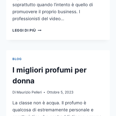
soprattutto quando l’intento è quello di
promuovere il proprio business. I
professionisti del video…
A
LEGGI DI PIÙ
CHI
DOVRESTI
AFFIDARE
LA
PRODUZIONE
BLOG
DI
UN
I migliori profumi per
VIDEO
AZIENDALE?
donna
Di
Maurizio Pelleri
Ottobre 5, 2023
La classe non è acqua. Il profumo è
qualcosa di estremamente personale e