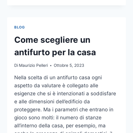
LA
COMUNICAZIONE
INTEGRATA
DELLA
BLOG
TUA
AZIENDA
Come scegliere un
A
UNA
antifurto per la casa
TIPOGRAFIA
ONLINE?
Di
Maurizio Pelleri
Ottobre 5, 2023
ECCO
COME
Nella scelta di un antifurto casa ogni
SCEGLIERE
aspetto da valutare è collegato alle
esigenze che si è intenzionati a soddisfare
e alle dimensioni dell’edificio da
proteggere. Ma i parametri che entrano in
gioco sono molti: il numero di stanze
all’interno della casa, per esempio, ma