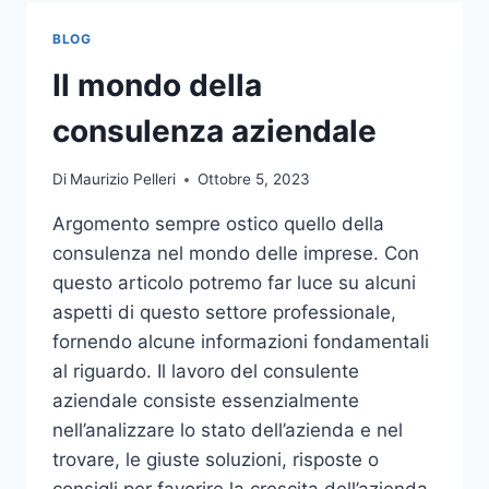
TOCCO
DI
BLOG
CLASSE
PER
Il mondo della
L’ARREDO
DEL
consulenza aziendale
GIARDINO
Di
Maurizio Pelleri
Ottobre 5, 2023
Argomento sempre ostico quello della
consulenza nel mondo delle imprese. Con
questo articolo potremo far luce su alcuni
aspetti di questo settore professionale,
fornendo alcune informazioni fondamentali
al riguardo. Il lavoro del consulente
aziendale consiste essenzialmente
nell’analizzare lo stato dell’azienda e nel
trovare, le giuste soluzioni, risposte o