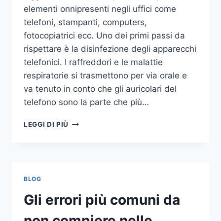
elementi onnipresenti negli uffici come
telefoni, stampanti, computers,
fotocopiatrici ecc. Uno dei primi passi da
rispettare è la disinfezione degli apparecchi
telefonici. I raffreddori e le malattie
respiratorie si trasmettono per via orale e
va tenuto in conto che gli auricolari del
telefono sono la parte che più…
UN
LEGGI DI PIÙ
INASPETTATO
COVO
DI
GERMI
E
BLOG
BATTERI:
PULIZIA
Gli errori più comuni da
DELLE
APPARECCHIATURE
non compiere nelle