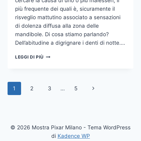
cercare la causa di uno o più malesseri, il
più frequente dei quali è, sicuramente il
risveglio mattutino associato a sensazioni
di dolenza diffusa alla zona delle
mandibole. Di cosa stiamo parlando?
Dell’abitudine a digrignare i denti di notte….
COME
LEGGI DI PIÙ
SMETTERE
UNA
VOLTA
PER
Navigazione
Pagina
1
2
3
…
5
TUTTE
DI
pagina
successiva
DIGRIGNARE
I
DENTI
DI
© 2026 Mostra Pixar Milano - Tema WordPress
NOTTE
di
Kadence WP