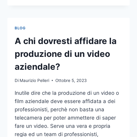
PIÙ
COMUNI
DA
NON
BLOG
COMPIERE
NELLE
A chi dovresti affidare la
SCOMMESSE
SPORTIVE
produzione di un video
ONLINE
aziendale?
Di
Maurizio Pelleri
Ottobre 5, 2023
Inutile dire che la produzione di un video o
film aziendale deve essere affidata a dei
professionisti, perchè non basta una
telecamera per poter ammettere di saper
fare un video. Serve una vera e propria
regia ed un team di professionisti,