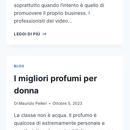
soprattutto quando l’intento è quello di
promuovere il proprio business. I
professionisti del video…
A
LEGGI DI PIÙ
CHI
DOVRESTI
AFFIDARE
LA
PRODUZIONE
BLOG
DI
UN
I migliori profumi per
VIDEO
AZIENDALE?
donna
Di
Maurizio Pelleri
Ottobre 5, 2023
La classe non è acqua. Il profumo è
qualcosa di estremamente personale e