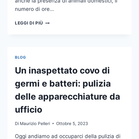
anche la presenza di animali domestici, il
numero di ore…
COME
LEGGI DI PIÙ
SCEGLIERE
UN
ANTIFURTO
PER
LA
BLOG
CASA
Un inaspettato covo di
germi e batteri: pulizia
delle apparecchiature da
ufficio
Di
Maurizio Pelleri
Ottobre 5, 2023
Oggi andiamo ad occuparci della pulizia di