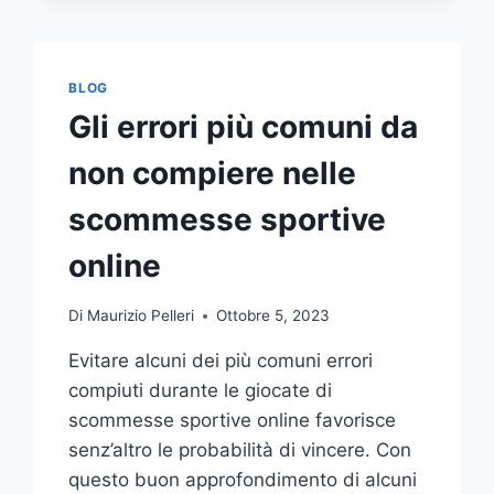
COMUNICAZIONE
INTEGRATA
DELLA
TUA
BLOG
AZIENDA
Gli errori più comuni da
A
UNA
non compiere nelle
TIPOGRAFIA
ONLINE?
scommesse sportive
ECCO
COME
online
SCEGLIERE
Di
Maurizio Pelleri
Ottobre 5, 2023
Evitare alcuni dei più comuni errori
compiuti durante le giocate di
scommesse sportive online favorisce
senz’altro le probabilità di vincere. Con
questo buon approfondimento di alcuni