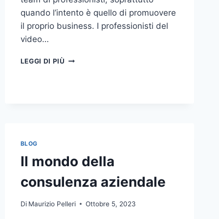
quando l’intento è quello di promuovere
il proprio business. I professionisti del
video…
A
LEGGI DI PIÙ
CHI
DOVRESTI
AFFIDARE
LA
PRODUZIONE
DI
UN
VIDEO
BLOG
AZIENDALE?
Il mondo della
consulenza aziendale
Di
Maurizio Pelleri
Ottobre 5, 2023