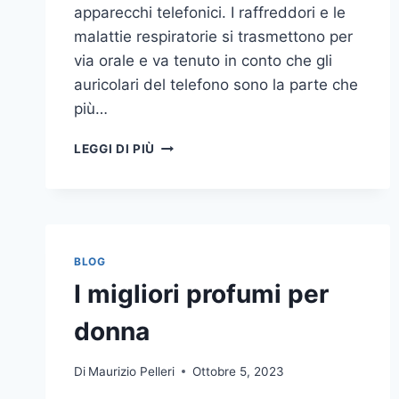
apparecchi telefonici. I raffreddori e le
malattie respiratorie si trasmettono per
via orale e va tenuto in conto che gli
auricolari del telefono sono la parte che
più…
UN
LEGGI DI PIÙ
INASPETTATO
COVO
DI
GERMI
E
BATTERI:
BLOG
PULIZIA
I migliori profumi per
DELLE
APPARECCHIATURE
donna
DA
UFFICIO
Di
Maurizio Pelleri
Ottobre 5, 2023