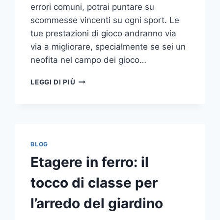
errori comuni, potrai puntare su
scommesse vincenti su ogni sport. Le
tue prestazioni di gioco andranno via
via a migliorare, specialmente se sei un
neofita nel campo dei gioco…
GLI
LEGGI DI PIÙ
ERRORI
PIÙ
COMUNI
DA
NON
COMPIERE
BLOG
NELLE
Etagere in ferro: il
SCOMMESSE
SPORTIVE
tocco di classe per
ONLINE
l’arredo del giardino