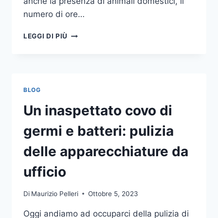
anche la presenza di animali domestici, il
numero di ore…
COME
LEGGI DI PIÙ
SCEGLIERE
UN
ANTIFURTO
PER
LA
BLOG
CASA
Un inaspettato covo di
germi e batteri: pulizia
delle apparecchiature da
ufficio
Di
Maurizio Pelleri
Ottobre 5, 2023
Oggi andiamo ad occuparci della pulizia di