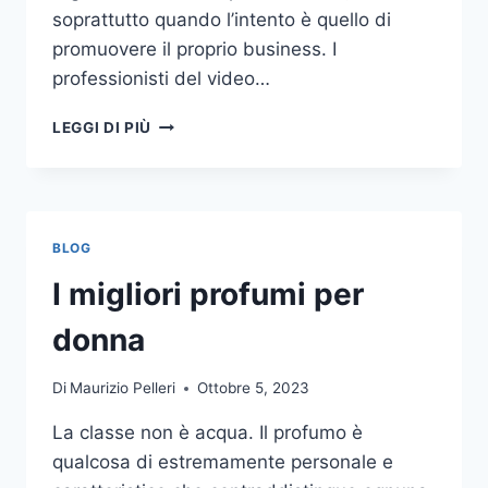
soprattutto quando l’intento è quello di
promuovere il proprio business. I
professionisti del video…
A
LEGGI DI PIÙ
CHI
DOVRESTI
AFFIDARE
LA
PRODUZIONE
BLOG
DI
UN
I migliori profumi per
VIDEO
AZIENDALE?
donna
Di
Maurizio Pelleri
Ottobre 5, 2023
La classe non è acqua. Il profumo è
qualcosa di estremamente personale e