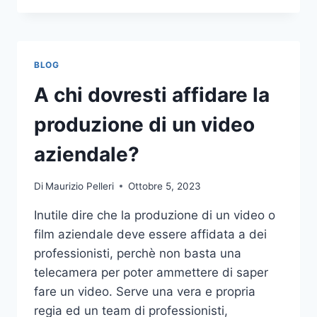
PIÙ
COMUNI
DA
NON
BLOG
COMPIERE
NELLE
A chi dovresti affidare la
SCOMMESSE
SPORTIVE
produzione di un video
ONLINE
aziendale?
Di
Maurizio Pelleri
Ottobre 5, 2023
Inutile dire che la produzione di un video o
film aziendale deve essere affidata a dei
professionisti, perchè non basta una
telecamera per poter ammettere di saper
fare un video. Serve una vera e propria
regia ed un team di professionisti,