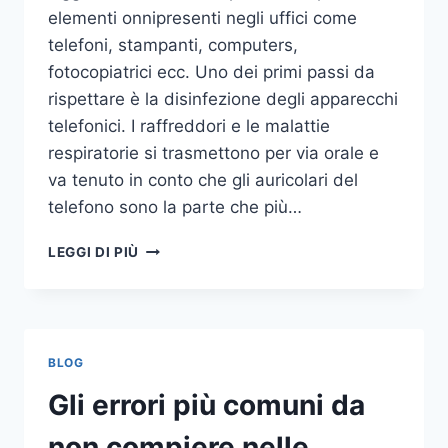
elementi onnipresenti negli uffici come
telefoni, stampanti, computers,
fotocopiatrici ecc. Uno dei primi passi da
rispettare è la disinfezione degli apparecchi
telefonici. I raffreddori e le malattie
respiratorie si trasmettono per via orale e
va tenuto in conto che gli auricolari del
telefono sono la parte che più…
UN
LEGGI DI PIÙ
INASPETTATO
COVO
DI
GERMI
E
BLOG
BATTERI:
PULIZIA
Gli errori più comuni da
DELLE
APPARECCHIATURE
non compiere nelle