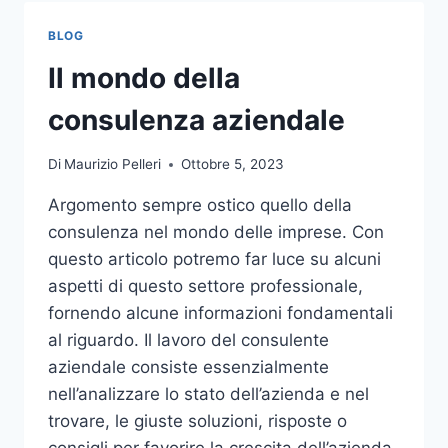
TOCCO
DI
BLOG
CLASSE
PER
Il mondo della
L’ARREDO
DEL
consulenza aziendale
GIARDINO
Di
Maurizio Pelleri
Ottobre 5, 2023
Argomento sempre ostico quello della
consulenza nel mondo delle imprese. Con
questo articolo potremo far luce su alcuni
aspetti di questo settore professionale,
fornendo alcune informazioni fondamentali
al riguardo. Il lavoro del consulente
aziendale consiste essenzialmente
nell’analizzare lo stato dell’azienda e nel
trovare, le giuste soluzioni, risposte o