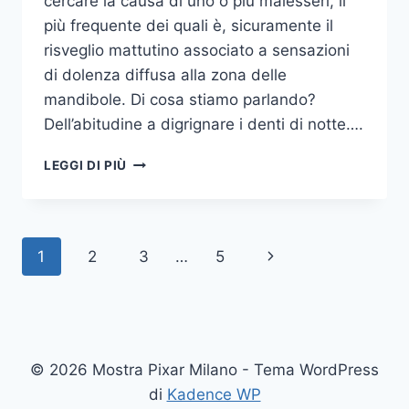
cercare la causa di uno o più malesseri, il
più frequente dei quali è, sicuramente il
risveglio mattutino associato a sensazioni
di dolenza diffusa alla zona delle
mandibole. Di cosa stiamo parlando?
Dell’abitudine a digrignare i denti di notte….
COME
LEGGI DI PIÙ
SMETTERE
UNA
VOLTA
PER
Navigazione
Pagina
1
2
3
…
5
TUTTE
DI
pagina
successiva
DIGRIGNARE
I
DENTI
DI
© 2026 Mostra Pixar Milano - Tema WordPress
NOTTE
di
Kadence WP