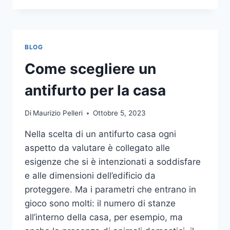
LA
COMUNICAZIONE
INTEGRATA
DELLA
BLOG
TUA
AZIENDA
Come scegliere un
A
UNA
antifurto per la casa
TIPOGRAFIA
ONLINE?
Di
Maurizio Pelleri
Ottobre 5, 2023
ECCO
COME
Nella scelta di un antifurto casa ogni
SCEGLIERE
aspetto da valutare è collegato alle
esigenze che si è intenzionati a soddisfare
e alle dimensioni dell’edificio da
proteggere. Ma i parametri che entrano in
gioco sono molti: il numero di stanze
all’interno della casa, per esempio, ma