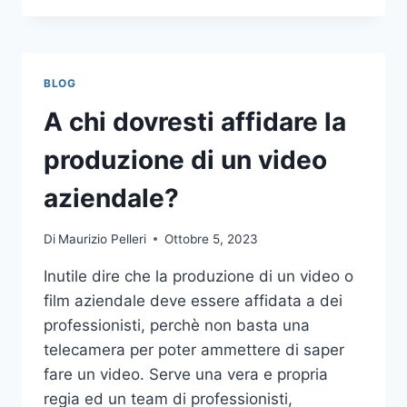
PIÙ
COMUNI
DA
NON
BLOG
COMPIERE
NELLE
A chi dovresti affidare la
SCOMMESSE
SPORTIVE
produzione di un video
ONLINE
aziendale?
Di
Maurizio Pelleri
Ottobre 5, 2023
Inutile dire che la produzione di un video o
film aziendale deve essere affidata a dei
professionisti, perchè non basta una
telecamera per poter ammettere di saper
fare un video. Serve una vera e propria
regia ed un team di professionisti,