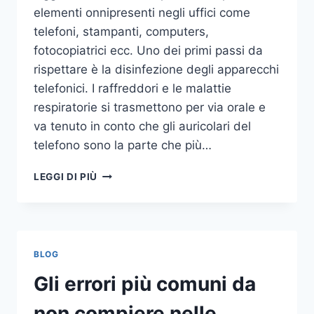
elementi onnipresenti negli uffici come
telefoni, stampanti, computers,
fotocopiatrici ecc. Uno dei primi passi da
rispettare è la disinfezione degli apparecchi
telefonici. I raffreddori e le malattie
respiratorie si trasmettono per via orale e
va tenuto in conto che gli auricolari del
telefono sono la parte che più…
UN
LEGGI DI PIÙ
INASPETTATO
COVO
DI
GERMI
E
BLOG
BATTERI:
PULIZIA
Gli errori più comuni da
DELLE
APPARECCHIATURE
non compiere nelle