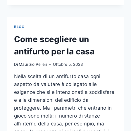
LA
COMUNICAZIONE
INTEGRATA
DELLA
BLOG
TUA
AZIENDA
Come scegliere un
A
UNA
antifurto per la casa
TIPOGRAFIA
ONLINE?
Di
Maurizio Pelleri
Ottobre 5, 2023
ECCO
COME
Nella scelta di un antifurto casa ogni
SCEGLIERE
aspetto da valutare è collegato alle
esigenze che si è intenzionati a soddisfare
e alle dimensioni dell’edificio da
proteggere. Ma i parametri che entrano in
gioco sono molti: il numero di stanze
all’interno della casa, per esempio, ma