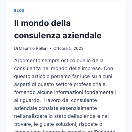
TOCCO
DI
BLOG
CLASSE
PER
Il mondo della
L’ARREDO
DEL
consulenza aziendale
GIARDINO
Di
Maurizio Pelleri
Ottobre 5, 2023
Argomento sempre ostico quello della
consulenza nel mondo delle imprese. Con
questo articolo potremo far luce su alcuni
aspetti di questo settore professionale,
fornendo alcune informazioni fondamentali
al riguardo. Il lavoro del consulente
aziendale consiste essenzialmente
nell’analizzare lo stato dell’azienda e nel
trovare, le giuste soluzioni, risposte o