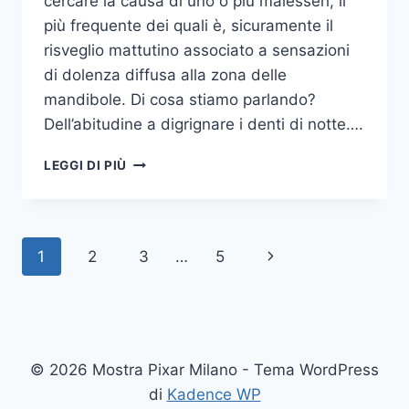
cercare la causa di uno o più malesseri, il
più frequente dei quali è, sicuramente il
risveglio mattutino associato a sensazioni
di dolenza diffusa alla zona delle
mandibole. Di cosa stiamo parlando?
Dell’abitudine a digrignare i denti di notte….
COME
LEGGI DI PIÙ
SMETTERE
UNA
VOLTA
PER
Navigazione
Pagina
1
2
3
…
5
TUTTE
DI
pagina
successiva
DIGRIGNARE
I
DENTI
DI
© 2026 Mostra Pixar Milano - Tema WordPress
NOTTE
di
Kadence WP