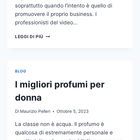
soprattutto quando l’intento è quello di
promuovere il proprio business. I
professionisti del video…
A
LEGGI DI PIÙ
CHI
DOVRESTI
AFFIDARE
LA
PRODUZIONE
BLOG
DI
UN
I migliori profumi per
VIDEO
AZIENDALE?
donna
Di
Maurizio Pelleri
Ottobre 5, 2023
La classe non è acqua. Il profumo è
qualcosa di estremamente personale e