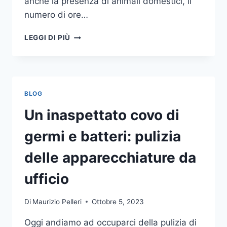
anche la presenza di animali domestici, il
numero di ore…
COME
LEGGI DI PIÙ
SCEGLIERE
UN
ANTIFURTO
PER
LA
BLOG
CASA
Un inaspettato covo di
germi e batteri: pulizia
delle apparecchiature da
ufficio
Di
Maurizio Pelleri
Ottobre 5, 2023
Oggi andiamo ad occuparci della pulizia di