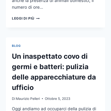
anche la presenza di animali domestici, il
numero di ore…
COME
LEGGI DI PIÙ
SCEGLIERE
UN
ANTIFURTO
PER
LA
BLOG
CASA
Un inaspettato covo di
germi e batteri: pulizia
delle apparecchiature da
ufficio
Di
Maurizio Pelleri
Ottobre 5, 2023
Oggi andiamo ad occuparci della pulizia di