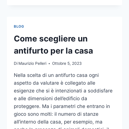
LA
COMUNICAZIONE
INTEGRATA
DELLA
BLOG
TUA
AZIENDA
Come scegliere un
A
UNA
antifurto per la casa
TIPOGRAFIA
ONLINE?
Di
Maurizio Pelleri
Ottobre 5, 2023
ECCO
COME
Nella scelta di un antifurto casa ogni
SCEGLIERE
aspetto da valutare è collegato alle
esigenze che si è intenzionati a soddisfare
e alle dimensioni dell’edificio da
proteggere. Ma i parametri che entrano in
gioco sono molti: il numero di stanze
all’interno della casa, per esempio, ma