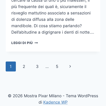
cercare la causa di uno o più malesseri, il
più frequente dei quali è, sicuramente il
risveglio mattutino associato a sensazioni
di dolenza diffusa alla zona delle
mandibole. Di cosa stiamo parlando?
Dell’abitudine a digrignare i denti di notte….
COME
LEGGI DI PIÙ
SMETTERE
UNA
VOLTA
PER
Navigazione
Pagina
1
2
3
…
5
TUTTE
DI
pagina
successiva
DIGRIGNARE
I
DENTI
DI
© 2026 Mostra Pixar Milano - Tema WordPress
NOTTE
di
Kadence WP