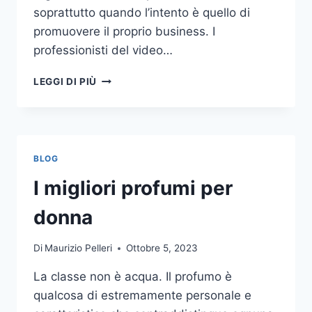
soprattutto quando l’intento è quello di
promuovere il proprio business. I
professionisti del video…
A
LEGGI DI PIÙ
CHI
DOVRESTI
AFFIDARE
LA
PRODUZIONE
BLOG
DI
UN
I migliori profumi per
VIDEO
AZIENDALE?
donna
Di
Maurizio Pelleri
Ottobre 5, 2023
La classe non è acqua. Il profumo è
qualcosa di estremamente personale e