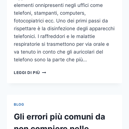
elementi onnipresenti negli uffici come
telefoni, stampanti, computers,
fotocopiatrici ecc. Uno dei primi passi da
rispettare è la disinfezione degli apparecchi
telefonici. I raffreddori e le malattie
respiratorie si trasmettono per via orale e
va tenuto in conto che gli auricolari del
telefono sono la parte che più…
UN
LEGGI DI PIÙ
INASPETTATO
COVO
DI
GERMI
E
BLOG
BATTERI:
PULIZIA
Gli errori più comuni da
DELLE
APPARECCHIATURE
non compiere nelle