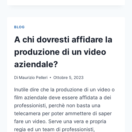
PIÙ
COMUNI
DA
NON
BLOG
COMPIERE
NELLE
A chi dovresti affidare la
SCOMMESSE
SPORTIVE
produzione di un video
ONLINE
aziendale?
Di
Maurizio Pelleri
Ottobre 5, 2023
Inutile dire che la produzione di un video o
film aziendale deve essere affidata a dei
professionisti, perchè non basta una
telecamera per poter ammettere di saper
fare un video. Serve una vera e propria
regia ed un team di professionisti,