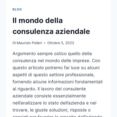
TOCCO
DI
BLOG
CLASSE
PER
Il mondo della
L’ARREDO
DEL
consulenza aziendale
GIARDINO
Di
Maurizio Pelleri
Ottobre 5, 2023
Argomento sempre ostico quello della
consulenza nel mondo delle imprese. Con
questo articolo potremo far luce su alcuni
aspetti di questo settore professionale,
fornendo alcune informazioni fondamentali
al riguardo. Il lavoro del consulente
aziendale consiste essenzialmente
nell’analizzare lo stato dell’azienda e nel
trovare, le giuste soluzioni, risposte o