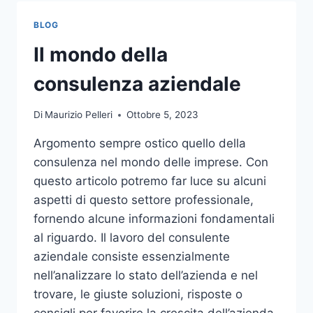
TOCCO
DI
BLOG
CLASSE
PER
Il mondo della
L’ARREDO
DEL
consulenza aziendale
GIARDINO
Di
Maurizio Pelleri
Ottobre 5, 2023
Argomento sempre ostico quello della
consulenza nel mondo delle imprese. Con
questo articolo potremo far luce su alcuni
aspetti di questo settore professionale,
fornendo alcune informazioni fondamentali
al riguardo. Il lavoro del consulente
aziendale consiste essenzialmente
nell’analizzare lo stato dell’azienda e nel
trovare, le giuste soluzioni, risposte o