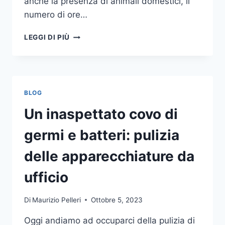
anche la presenza di animali domestici, il
numero di ore…
COME
LEGGI DI PIÙ
SCEGLIERE
UN
ANTIFURTO
PER
LA
BLOG
CASA
Un inaspettato covo di
germi e batteri: pulizia
delle apparecchiature da
ufficio
Di
Maurizio Pelleri
Ottobre 5, 2023
Oggi andiamo ad occuparci della pulizia di