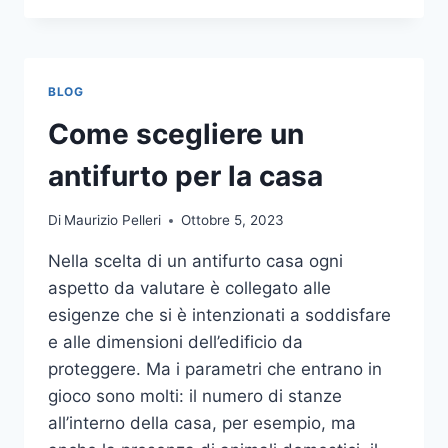
LA
COMUNICAZIONE
INTEGRATA
DELLA
BLOG
TUA
AZIENDA
Come scegliere un
A
UNA
antifurto per la casa
TIPOGRAFIA
ONLINE?
Di
Maurizio Pelleri
Ottobre 5, 2023
ECCO
COME
Nella scelta di un antifurto casa ogni
SCEGLIERE
aspetto da valutare è collegato alle
esigenze che si è intenzionati a soddisfare
e alle dimensioni dell’edificio da
proteggere. Ma i parametri che entrano in
gioco sono molti: il numero di stanze
all’interno della casa, per esempio, ma