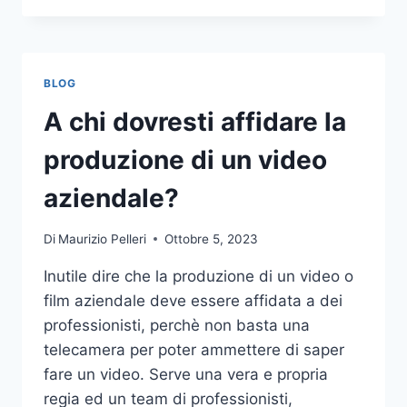
PIÙ
COMUNI
DA
NON
BLOG
COMPIERE
NELLE
A chi dovresti affidare la
SCOMMESSE
SPORTIVE
produzione di un video
ONLINE
aziendale?
Di
Maurizio Pelleri
Ottobre 5, 2023
Inutile dire che la produzione di un video o
film aziendale deve essere affidata a dei
professionisti, perchè non basta una
telecamera per poter ammettere di saper
fare un video. Serve una vera e propria
regia ed un team di professionisti,