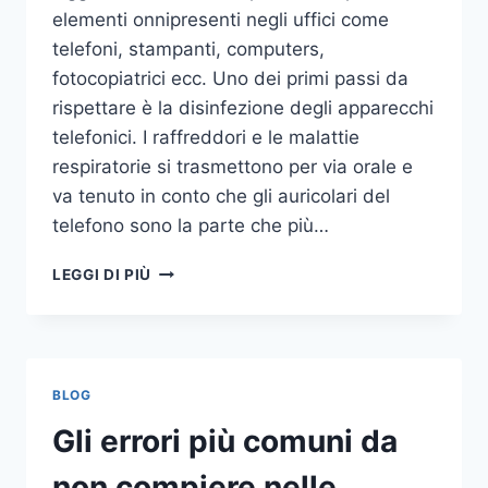
elementi onnipresenti negli uffici come
telefoni, stampanti, computers,
fotocopiatrici ecc. Uno dei primi passi da
rispettare è la disinfezione degli apparecchi
telefonici. I raffreddori e le malattie
respiratorie si trasmettono per via orale e
va tenuto in conto che gli auricolari del
telefono sono la parte che più…
UN
LEGGI DI PIÙ
INASPETTATO
COVO
DI
GERMI
E
BLOG
BATTERI:
PULIZIA
Gli errori più comuni da
DELLE
APPARECCHIATURE
non compiere nelle