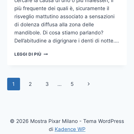
cercare la causa di uno o più malesseri, il
più frequente dei quali è, sicuramente il
risveglio mattutino associato a sensazioni
di dolenza diffusa alla zona delle
mandibole. Di cosa stiamo parlando?
Dell’abitudine a digrignare i denti di notte….
COME
LEGGI DI PIÙ
SMETTERE
UNA
VOLTA
PER
Navigazione
Pagina
1
2
3
…
5
TUTTE
DI
pagina
successiva
DIGRIGNARE
I
DENTI
DI
© 2026 Mostra Pixar Milano - Tema WordPress
NOTTE
di
Kadence WP