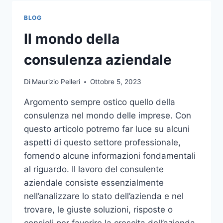
TOCCO
DI
BLOG
CLASSE
PER
Il mondo della
L’ARREDO
DEL
consulenza aziendale
GIARDINO
Di
Maurizio Pelleri
Ottobre 5, 2023
Argomento sempre ostico quello della
consulenza nel mondo delle imprese. Con
questo articolo potremo far luce su alcuni
aspetti di questo settore professionale,
fornendo alcune informazioni fondamentali
al riguardo. Il lavoro del consulente
aziendale consiste essenzialmente
nell’analizzare lo stato dell’azienda e nel
trovare, le giuste soluzioni, risposte o