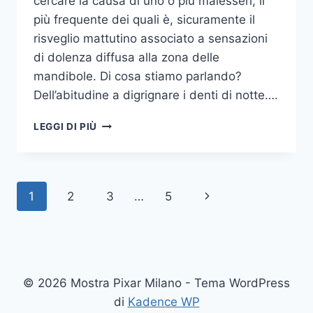
cercare la causa di uno o più malesseri, il
più frequente dei quali è, sicuramente il
risveglio mattutino associato a sensazioni
di dolenza diffusa alla zona delle
mandibole. Di cosa stiamo parlando?
Dell’abitudine a digrignare i denti di notte….
COME
LEGGI DI PIÙ
SMETTERE
UNA
VOLTA
PER
Navigazione
Pagina
1
2
3
…
5
TUTTE
DI
pagina
successiva
DIGRIGNARE
I
DENTI
DI
© 2026 Mostra Pixar Milano - Tema WordPress
NOTTE
di
Kadence WP