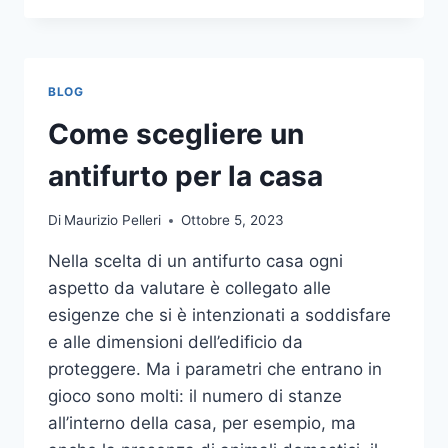
LA
COMUNICAZIONE
INTEGRATA
DELLA
BLOG
TUA
AZIENDA
Come scegliere un
A
UNA
antifurto per la casa
TIPOGRAFIA
ONLINE?
Di
Maurizio Pelleri
Ottobre 5, 2023
ECCO
COME
Nella scelta di un antifurto casa ogni
SCEGLIERE
aspetto da valutare è collegato alle
esigenze che si è intenzionati a soddisfare
e alle dimensioni dell’edificio da
proteggere. Ma i parametri che entrano in
gioco sono molti: il numero di stanze
all’interno della casa, per esempio, ma