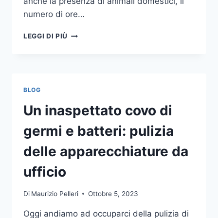
anche la presenza di animali domestici, il
numero di ore…
COME
LEGGI DI PIÙ
SCEGLIERE
UN
ANTIFURTO
PER
LA
BLOG
CASA
Un inaspettato covo di
germi e batteri: pulizia
delle apparecchiature da
ufficio
Di
Maurizio Pelleri
Ottobre 5, 2023
Oggi andiamo ad occuparci della pulizia di