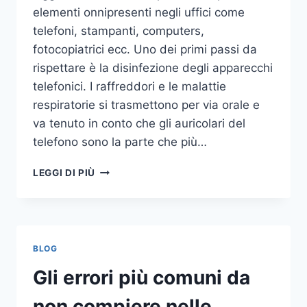
elementi onnipresenti negli uffici come
telefoni, stampanti, computers,
fotocopiatrici ecc. Uno dei primi passi da
rispettare è la disinfezione degli apparecchi
telefonici. I raffreddori e le malattie
respiratorie si trasmettono per via orale e
va tenuto in conto che gli auricolari del
telefono sono la parte che più…
UN
LEGGI DI PIÙ
INASPETTATO
COVO
DI
GERMI
E
BLOG
BATTERI:
PULIZIA
Gli errori più comuni da
DELLE
APPARECCHIATURE
non compiere nelle