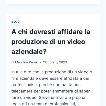
PIÙ
COMUNI
DA
NON
BLOG
COMPIERE
NELLE
A chi dovresti affidare la
SCOMMESSE
SPORTIVE
produzione di un video
ONLINE
aziendale?
Di
Maurizio Pelleri
Ottobre 5, 2023
Inutile dire che la produzione di un video o
film aziendale deve essere affidata a dei
professionisti, perchè non basta una
telecamera per poter ammettere di saper
fare un video. Serve una vera e propria
regia ed un team di professionisti,