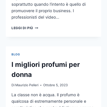
soprattutto quando l’intento è quello di
promuovere il proprio business. I
professionisti del video…
A
LEGGI DI PIÙ
CHI
DOVRESTI
AFFIDARE
LA
PRODUZIONE
BLOG
DI
UN
I migliori profumi per
VIDEO
AZIENDALE?
donna
Di
Maurizio Pelleri
Ottobre 5, 2023
La classe non è acqua. Il profumo è
qualcosa di estremamente personale e