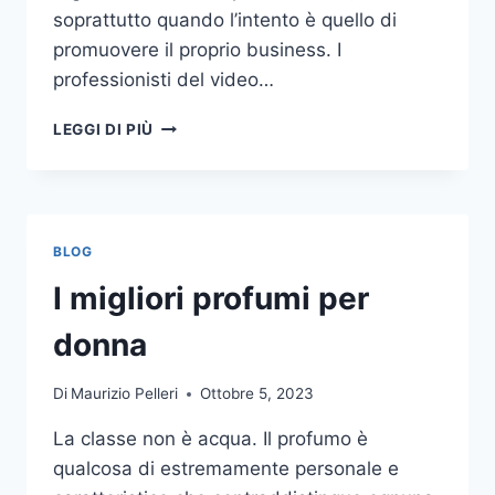
soprattutto quando l’intento è quello di
promuovere il proprio business. I
professionisti del video…
A
LEGGI DI PIÙ
CHI
DOVRESTI
AFFIDARE
LA
PRODUZIONE
BLOG
DI
UN
I migliori profumi per
VIDEO
AZIENDALE?
donna
Di
Maurizio Pelleri
Ottobre 5, 2023
La classe non è acqua. Il profumo è
qualcosa di estremamente personale e