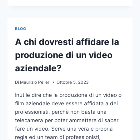
PIÙ
COMUNI
DA
NON
BLOG
COMPIERE
NELLE
A chi dovresti affidare la
SCOMMESSE
SPORTIVE
produzione di un video
ONLINE
aziendale?
Di
Maurizio Pelleri
Ottobre 5, 2023
Inutile dire che la produzione di un video o
film aziendale deve essere affidata a dei
professionisti, perchè non basta una
telecamera per poter ammettere di saper
fare un video. Serve una vera e propria
regia ed un team di professionisti,