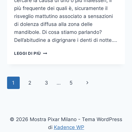
cercare la causa di uno o più malesseri, il
più frequente dei quali è, sicuramente il
risveglio mattutino associato a sensazioni
di dolenza diffusa alla zona delle
mandibole. Di cosa stiamo parlando?
Dell’abitudine a digrignare i denti di notte….
COME
LEGGI DI PIÙ
SMETTERE
UNA
VOLTA
PER
Navigazione
Pagina
1
2
3
…
5
TUTTE
DI
pagina
successiva
DIGRIGNARE
I
DENTI
DI
© 2026 Mostra Pixar Milano - Tema WordPress
NOTTE
di
Kadence WP