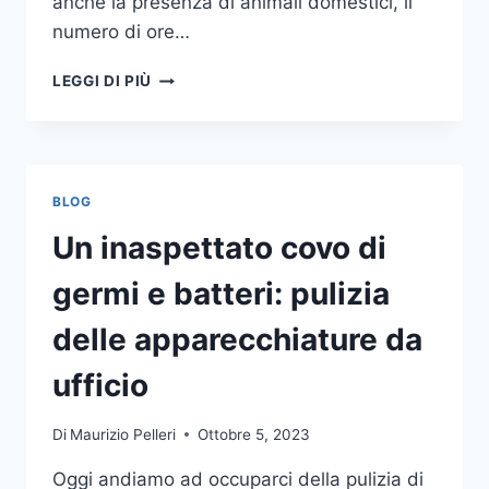
anche la presenza di animali domestici, il
numero di ore…
COME
LEGGI DI PIÙ
SCEGLIERE
UN
ANTIFURTO
PER
LA
BLOG
CASA
Un inaspettato covo di
germi e batteri: pulizia
delle apparecchiature da
ufficio
Di
Maurizio Pelleri
Ottobre 5, 2023
Oggi andiamo ad occuparci della pulizia di