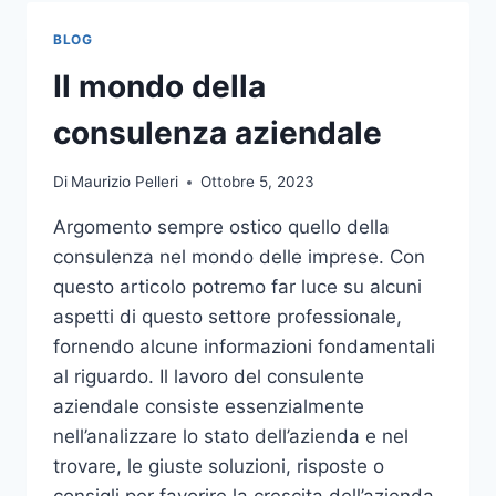
TOCCO
DI
BLOG
CLASSE
PER
Il mondo della
L’ARREDO
DEL
consulenza aziendale
GIARDINO
Di
Maurizio Pelleri
Ottobre 5, 2023
Argomento sempre ostico quello della
consulenza nel mondo delle imprese. Con
questo articolo potremo far luce su alcuni
aspetti di questo settore professionale,
fornendo alcune informazioni fondamentali
al riguardo. Il lavoro del consulente
aziendale consiste essenzialmente
nell’analizzare lo stato dell’azienda e nel
trovare, le giuste soluzioni, risposte o