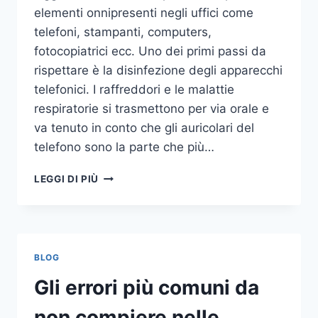
elementi onnipresenti negli uffici come
telefoni, stampanti, computers,
fotocopiatrici ecc. Uno dei primi passi da
rispettare è la disinfezione degli apparecchi
telefonici. I raffreddori e le malattie
respiratorie si trasmettono per via orale e
va tenuto in conto che gli auricolari del
telefono sono la parte che più…
UN
LEGGI DI PIÙ
INASPETTATO
COVO
DI
GERMI
E
BLOG
BATTERI:
PULIZIA
Gli errori più comuni da
DELLE
APPARECCHIATURE
non compiere nelle