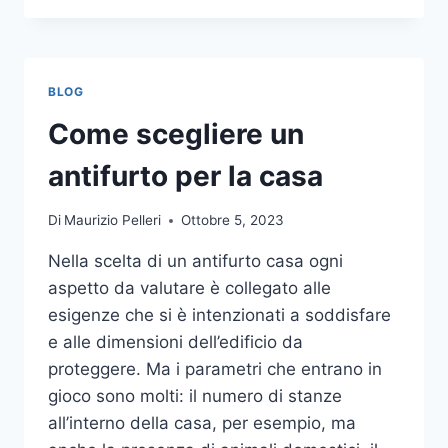
LA
COMUNICAZIONE
INTEGRATA
DELLA
BLOG
TUA
AZIENDA
Come scegliere un
A
UNA
antifurto per la casa
TIPOGRAFIA
ONLINE?
Di
Maurizio Pelleri
Ottobre 5, 2023
ECCO
COME
Nella scelta di un antifurto casa ogni
SCEGLIERE
aspetto da valutare è collegato alle
esigenze che si è intenzionati a soddisfare
e alle dimensioni dell’edificio da
proteggere. Ma i parametri che entrano in
gioco sono molti: il numero di stanze
all’interno della casa, per esempio, ma