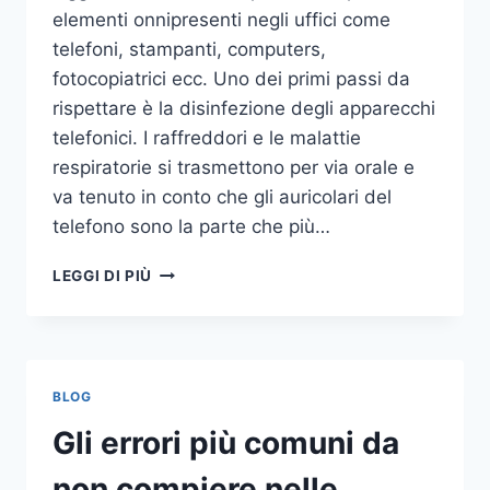
elementi onnipresenti negli uffici come
telefoni, stampanti, computers,
fotocopiatrici ecc. Uno dei primi passi da
rispettare è la disinfezione degli apparecchi
telefonici. I raffreddori e le malattie
respiratorie si trasmettono per via orale e
va tenuto in conto che gli auricolari del
telefono sono la parte che più…
UN
LEGGI DI PIÙ
INASPETTATO
COVO
DI
GERMI
E
BLOG
BATTERI:
PULIZIA
Gli errori più comuni da
DELLE
APPARECCHIATURE
non compiere nelle