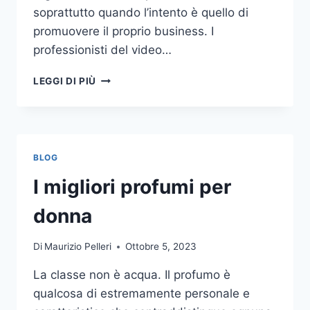
soprattutto quando l’intento è quello di
promuovere il proprio business. I
professionisti del video…
A
LEGGI DI PIÙ
CHI
DOVRESTI
AFFIDARE
LA
PRODUZIONE
BLOG
DI
UN
I migliori profumi per
VIDEO
AZIENDALE?
donna
Di
Maurizio Pelleri
Ottobre 5, 2023
La classe non è acqua. Il profumo è
qualcosa di estremamente personale e