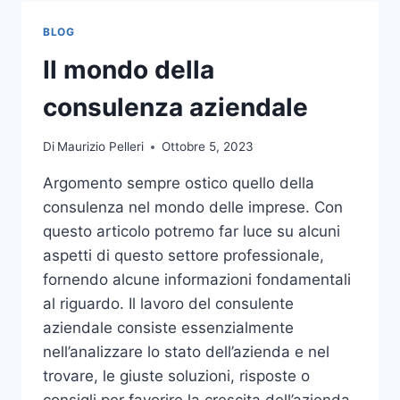
TOCCO
DI
BLOG
CLASSE
PER
Il mondo della
L’ARREDO
DEL
consulenza aziendale
GIARDINO
Di
Maurizio Pelleri
Ottobre 5, 2023
Argomento sempre ostico quello della
consulenza nel mondo delle imprese. Con
questo articolo potremo far luce su alcuni
aspetti di questo settore professionale,
fornendo alcune informazioni fondamentali
al riguardo. Il lavoro del consulente
aziendale consiste essenzialmente
nell’analizzare lo stato dell’azienda e nel
trovare, le giuste soluzioni, risposte o