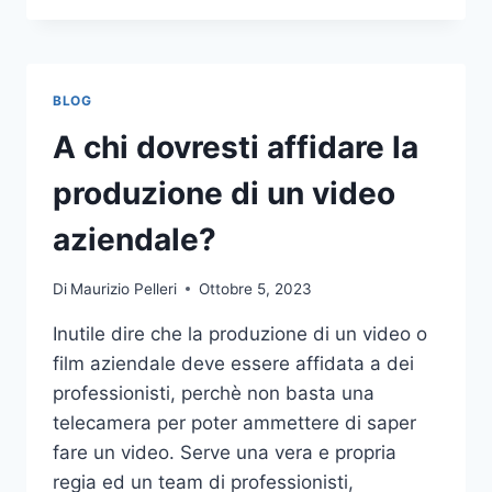
PIÙ
COMUNI
DA
NON
BLOG
COMPIERE
NELLE
A chi dovresti affidare la
SCOMMESSE
SPORTIVE
produzione di un video
ONLINE
aziendale?
Di
Maurizio Pelleri
Ottobre 5, 2023
Inutile dire che la produzione di un video o
film aziendale deve essere affidata a dei
professionisti, perchè non basta una
telecamera per poter ammettere di saper
fare un video. Serve una vera e propria
regia ed un team di professionisti,