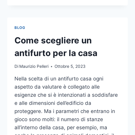
LA
COMUNICAZIONE
INTEGRATA
DELLA
BLOG
TUA
AZIENDA
Come scegliere un
A
UNA
antifurto per la casa
TIPOGRAFIA
ONLINE?
Di
Maurizio Pelleri
Ottobre 5, 2023
ECCO
COME
Nella scelta di un antifurto casa ogni
SCEGLIERE
aspetto da valutare è collegato alle
esigenze che si è intenzionati a soddisfare
e alle dimensioni dell’edificio da
proteggere. Ma i parametri che entrano in
gioco sono molti: il numero di stanze
all’interno della casa, per esempio, ma