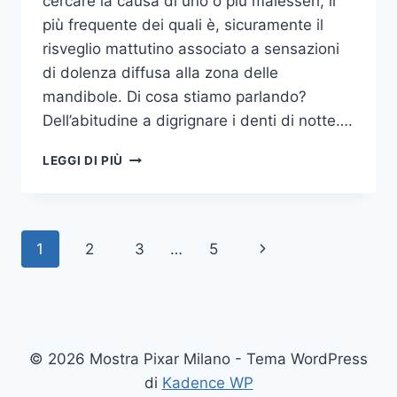
cercare la causa di uno o più malesseri, il
più frequente dei quali è, sicuramente il
risveglio mattutino associato a sensazioni
di dolenza diffusa alla zona delle
mandibole. Di cosa stiamo parlando?
Dell’abitudine a digrignare i denti di notte….
COME
LEGGI DI PIÙ
SMETTERE
UNA
VOLTA
PER
Navigazione
Pagina
1
2
3
…
5
TUTTE
DI
pagina
successiva
DIGRIGNARE
I
DENTI
DI
© 2026 Mostra Pixar Milano - Tema WordPress
NOTTE
di
Kadence WP