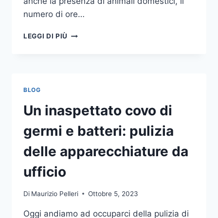
anche la presenza di animali domestici, il
numero di ore…
COME
LEGGI DI PIÙ
SCEGLIERE
UN
ANTIFURTO
PER
LA
BLOG
CASA
Un inaspettato covo di
germi e batteri: pulizia
delle apparecchiature da
ufficio
Di
Maurizio Pelleri
Ottobre 5, 2023
Oggi andiamo ad occuparci della pulizia di