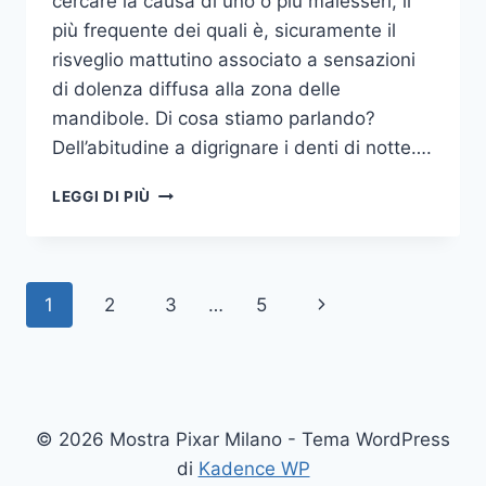
cercare la causa di uno o più malesseri, il
più frequente dei quali è, sicuramente il
risveglio mattutino associato a sensazioni
di dolenza diffusa alla zona delle
mandibole. Di cosa stiamo parlando?
Dell’abitudine a digrignare i denti di notte….
COME
LEGGI DI PIÙ
SMETTERE
UNA
VOLTA
PER
Navigazione
Pagina
1
2
3
…
5
TUTTE
DI
pagina
successiva
DIGRIGNARE
I
DENTI
DI
© 2026 Mostra Pixar Milano - Tema WordPress
NOTTE
di
Kadence WP