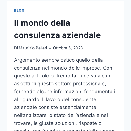
TOCCO
DI
BLOG
CLASSE
PER
Il mondo della
L’ARREDO
DEL
consulenza aziendale
GIARDINO
Di
Maurizio Pelleri
Ottobre 5, 2023
Argomento sempre ostico quello della
consulenza nel mondo delle imprese. Con
questo articolo potremo far luce su alcuni
aspetti di questo settore professionale,
fornendo alcune informazioni fondamentali
al riguardo. Il lavoro del consulente
aziendale consiste essenzialmente
nell’analizzare lo stato dell’azienda e nel
trovare, le giuste soluzioni, risposte o