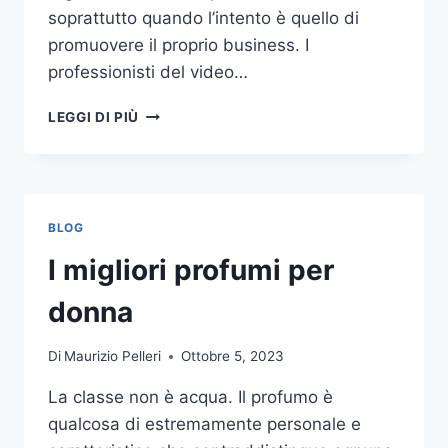
soprattutto quando l’intento è quello di
promuovere il proprio business. I
professionisti del video…
A
LEGGI DI PIÙ
CHI
DOVRESTI
AFFIDARE
LA
PRODUZIONE
BLOG
DI
UN
I migliori profumi per
VIDEO
AZIENDALE?
donna
Di
Maurizio Pelleri
Ottobre 5, 2023
La classe non è acqua. Il profumo è
qualcosa di estremamente personale e