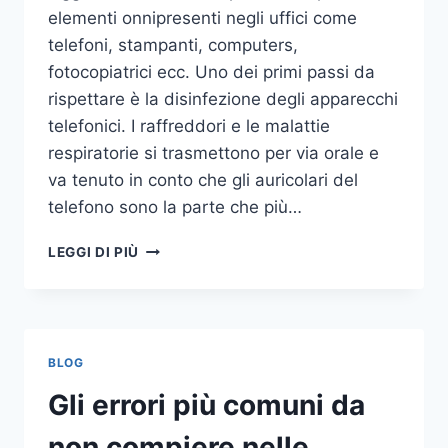
elementi onnipresenti negli uffici come
telefoni, stampanti, computers,
fotocopiatrici ecc. Uno dei primi passi da
rispettare è la disinfezione degli apparecchi
telefonici. I raffreddori e le malattie
respiratorie si trasmettono per via orale e
va tenuto in conto che gli auricolari del
telefono sono la parte che più…
UN
LEGGI DI PIÙ
INASPETTATO
COVO
DI
GERMI
E
BLOG
BATTERI:
PULIZIA
Gli errori più comuni da
DELLE
APPARECCHIATURE
non compiere nelle