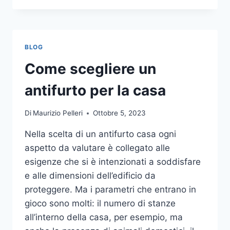
LA
COMUNICAZIONE
INTEGRATA
DELLA
BLOG
TUA
AZIENDA
Come scegliere un
A
UNA
antifurto per la casa
TIPOGRAFIA
ONLINE?
Di
Maurizio Pelleri
Ottobre 5, 2023
ECCO
COME
Nella scelta di un antifurto casa ogni
SCEGLIERE
aspetto da valutare è collegato alle
esigenze che si è intenzionati a soddisfare
e alle dimensioni dell’edificio da
proteggere. Ma i parametri che entrano in
gioco sono molti: il numero di stanze
all’interno della casa, per esempio, ma