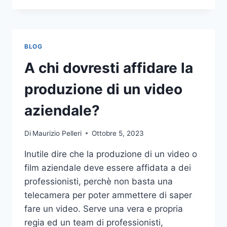
PIÙ
COMUNI
DA
NON
BLOG
COMPIERE
NELLE
A chi dovresti affidare la
SCOMMESSE
SPORTIVE
produzione di un video
ONLINE
aziendale?
Di
Maurizio Pelleri
Ottobre 5, 2023
Inutile dire che la produzione di un video o
film aziendale deve essere affidata a dei
professionisti, perchè non basta una
telecamera per poter ammettere di saper
fare un video. Serve una vera e propria
regia ed un team di professionisti,