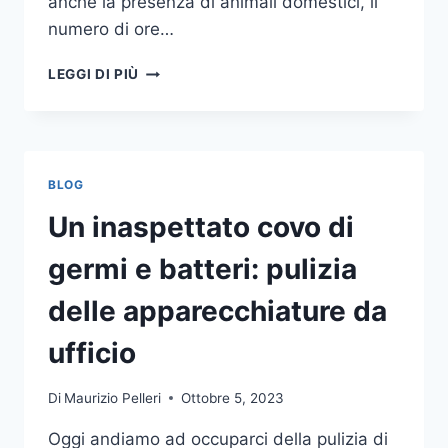
anche la presenza di animali domestici, il
numero di ore…
COME
LEGGI DI PIÙ
SCEGLIERE
UN
ANTIFURTO
PER
LA
BLOG
CASA
Un inaspettato covo di
germi e batteri: pulizia
delle apparecchiature da
ufficio
Di
Maurizio Pelleri
Ottobre 5, 2023
Oggi andiamo ad occuparci della pulizia di